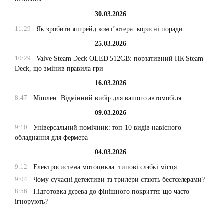
30.03.2026
11:29
Як зробити апгрейд комп’ютера: корисні поради
25.03.2026
10:29
Valve Steam Deck OLED 512GB: портативний ПК Steam
Deck, що змінив правила гри
16.03.2026
8:47
Мішлен: Відмінний вибір для вашого автомобіля
09.03.2026
9:10
Універсальний помічник: топ-10 видів навісного
обладнання для фермера
04.03.2026
9:12
Електросистема мотоцикла: типові слабкі місця
9:04
Чому сучасні детективи та трилери стають бестселерами?
8:56
Підготовка дерева до фінішного покриття: що часто
ігнорують?