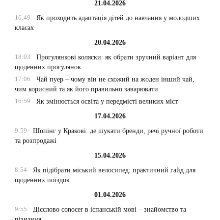
21.04.2026
16:49
Як проходить адаптація дітей до навчання у молодших
класах
20.04.2026
18:03
Прогулянкові коляски: як обрати зручний варіант для
щоденних прогулянок
17:06
Чай пуер – чому він не схожий на жоден інший чай,
чим корисний та як його правильно заварювати
16:59
Як змінюється освіта у передмісті великих міст
17.04.2026
9:59
Шопінг у Кракові: де шукати бренди, речі ручної роботи
та розпродажі
15.04.2026
8:54
Як підібрати міський велосипед: практичний гайд для
щоденних поїздок
01.04.2026
9:55
Дієслово conocer в іспанській мові – знайомство та
пізнання