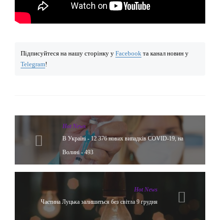
Підписуйтеся на нашу сторінку у
Facebook
та канал новин у
Telegram
!
Hot News
В Україні - 12 376 нових випадків COVID-19, на
Волині - 493
Hot News
Частина Луцька залишиться без світла 9 грудня