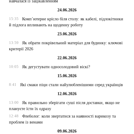
навчалася із зацікавленням
24.06.2026
15:35
Комп’ютерне крісло біля столу: як кабелі, підлокітники
й підлога впливають на щоденну роботу
23.06.2026
13:59
Як обрати покрівельний матеріал для будинку: ключові
критерії 2026
22.06.2026
10:05
Як дегустувати односолодовий віскі?
15.06.2026
8:41
Які смаки піци стали найулюбленішими серед українців
12.06.2026
13:00
Як правильно зберігати суші після доставки, якщо не
плануєте їсти їх одразу
12:48
Флеболог: коли звертатися за наявності варикозу та
проблем із венами
09.06.2026