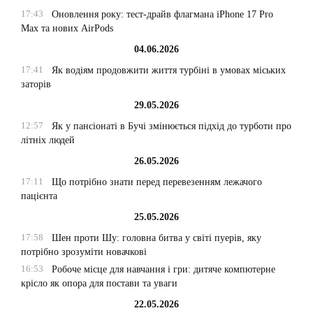
17:43
Оновлення року: тест-драйв флагмана iPhone 17 Pro
Max та нових AirPods
04.06.2026
17:41
Як водіям продовжити життя турбіні в умовах міських
заторів
29.05.2026
12:57
Як у пансіонаті в Бучі змінюється підхід до турботи про
літніх людей
26.05.2026
17:11
Що потрібно знати перед перевезенням лежачого
пацієнта
25.05.2026
17:58
Шен проти Шу: головна битва у світі пуерів, яку
потрібно зрозуміти новачкові
16:53
Робоче місце для навчання і гри: дитяче компютерне
крісло як опора для постави та уваги
22.05.2026