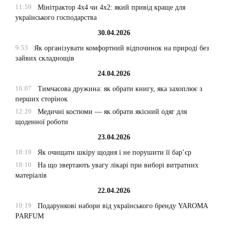
11:59
Мінітрактор 4х4 чи 4х2: який привід краще для
українського господарства
30.04.2026
9:53
Як організувати комфортний відпочинок на природі без
зайвих складнощів
24.04.2026
16:07
Тимчасова дружина: як обрати книгу, яка захоплює з
перших сторінок
12:20
Медичні костюми — як обрати якісний одяг для
щоденної роботи
23.04.2026
18:19
Як очищати шкіру щодня і не порушити її бар’єр
18:10
На що звертають увагу лікарі при виборі витратних
матеріалів
22.04.2026
10:19
Подарункові набори від українського бренду YAROMA
PARFUM