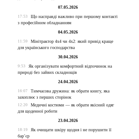
07.05.2026
17:53
Що насправді важливо при першому контакті
з професійним обладнанням
04.05.2026
11:59
Мінітрактор 4х4 чи 4х2: який привід краще
для українського господарства
30.04.2026
9:53
Як організувати комфортний відпочинок на
природі без зайвих складнощів
24.04.2026
16:07
Тимчасова дружина: як обрати книгу, яка
захоплює з перших сторінок
12:20
Медичні костюми — як обрати якісний одяг
для щоденної роботи
23.04.2026
18:19
Як очищати шкіру щодня і не порушити її
бар’єр