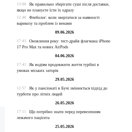
13:00
Як правильно зберігати суші після доставки,
якщо не плануєте їсти їх одразу
12:48
Флеболог: коли звертатися за наявності
варикозу та проблем із венами
09.06.2026
17:43
Оновлення року: тест-драйв флагмана iPhone
17 Pro Max та нових AirPods
04.06.2026
17:41
Як водіям продовжити життя турбіні в
умовах міських заторів
29.05.2026
12:57
Як у пансіонаті в Бучі змінюється підхід до
турботи про літніх людей
26.05.2026
17:11
Що потрібно знати перед перевезенням
лежачого пацієнта
25.05.2026