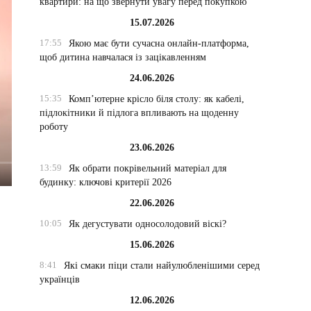
квартири: на що звернути увагу перед покупкою
15.07.2026
17:55
Якою має бути сучасна онлайн-платформа,
щоб дитина навчалася із зацікавленням
24.06.2026
15:35
Комп’ютерне крісло біля столу: як кабелі,
підлокітники й підлога впливають на щоденну
роботу
23.06.2026
13:59
Як обрати покрівельний матеріал для
будинку: ключові критерії 2026
22.06.2026
10:05
Як дегустувати односолодовий віскі?
15.06.2026
8:41
Які смаки піци стали найулюбленішими серед
українців
12.06.2026