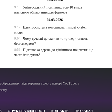
9:10
Універсальний помічник: топ-10 видів
навісного обладнання для фермера
04.03.2026
9:12
Електросистема мотоцикла: типові слабкі
місця
9:04
Чому сучасні детективи та трилери стають
бестселерами?
8:56
Підготовка дерева до фінішного покриття: що
часто ігнорують?
зображеннях, відтворення відео у плеєрі YouTube, а
зацу.
А
СТРУКТУРА ВЛАСНОСТІ
КОНТАКТИ
ПРО КАНАЛ