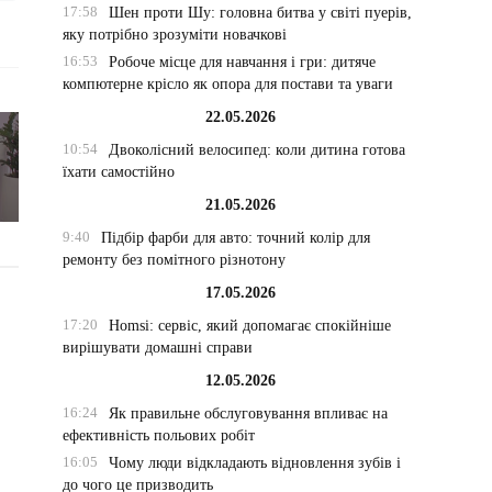
17:58
Шен проти Шу: головна битва у світі пуерів,
яку потрібно зрозуміти новачкові
16:53
Робоче місце для навчання і гри: дитяче
компютерне крісло як опора для постави та уваги
22.05.2026
10:54
Двоколісний велосипед: коли дитина готова
їхати самостійно
21.05.2026
9:40
Підбір фарби для авто: точний колір для
ремонту без помітного різнотону
17.05.2026
17:20
Homsi: сервіс, який допомагає спокійніше
вирішувати домашні справи
12.05.2026
16:24
Як правильне обслуговування впливає на
ефективність польових робіт
16:05
Чому люди відкладають відновлення зубів і
до чого це призводить