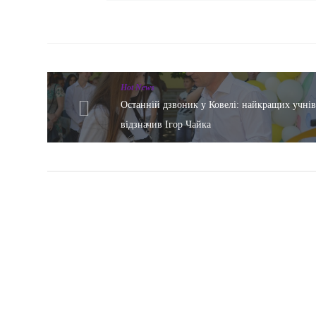
Hot News
Останній дзвоник у Ковелі: найкращих учні
відзначив Ігор Чайка