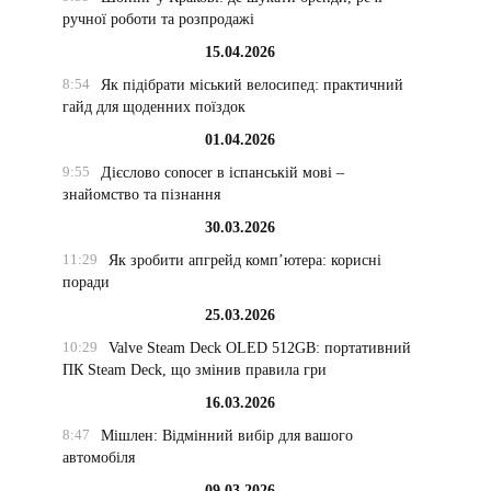
ручної роботи та розпродажі
15.04.2026
8:54
Як підібрати міський велосипед: практичний
гайд для щоденних поїздок
01.04.2026
9:55
Дієслово conocer в іспанській мові –
знайомство та пізнання
30.03.2026
11:29
Як зробити апгрейд комп’ютера: корисні
поради
25.03.2026
10:29
Valve Steam Deck OLED 512GB: портативний
ПК Steam Deck, що змінив правила гри
16.03.2026
8:47
Мішлен: Відмінний вибір для вашого
автомобіля
09.03.2026