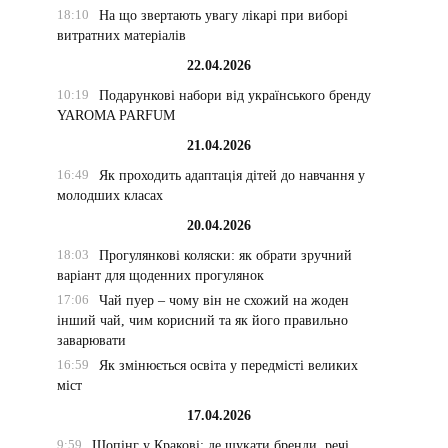
18:10
На що звертають увагу лікарі при виборі
витратних матеріалів
22.04.2026
10:19
Подарункові набори від українського бренду
YAROMA PARFUM
21.04.2026
16:49
Як проходить адаптація дітей до навчання у
молодших класах
20.04.2026
18:03
Прогулянкові коляски: як обрати зручний
варіант для щоденних прогулянок
17:06
Чай пуер – чому він не схожий на жоден
інший чай, чим корисний та як його правильно
заварювати
16:59
Як змінюється освіта у передмісті великих
міст
17.04.2026
9:59
Шопінг у Кракові: де шукати бренди, речі