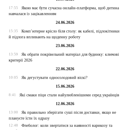
17:55
Якою має бути сучасна онлайн-платформа, щоб дитина
навчалася із зацікавленням
24.06.2026
15:35
Комп’ютерне крісло біля столу: як кабелі, підлокітники
й підлога впливають на щоденну роботу
23.06.2026
13:59
Як обрати покрівельний матеріал для будинку: ключові
критерії 2026
22.06.2026
10:05
Як дегустувати односолодовий віскі?
15.06.2026
8:41
Які смаки піци стали найулюбленішими серед українців
12.06.2026
13:00
Як правильно зберігати суші після доставки, якщо не
плануєте їсти їх одразу
12:48
Флеболог: коли звертатися за наявності варикозу та