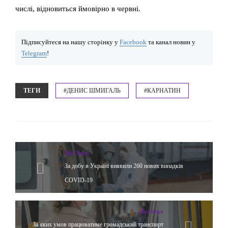
числі, відновиться ймовірно в червні.
Підписуйтеся на нашу сторінку у
Facebook
та канал новин у
Telegram
!
ТЕГИ
#ДЕНИС ШМИГАЛЬ
#КАРНАТИН
Hot News
За добу в Україні виявили 260 нових випадків
COVID-19
Hot News
За яких умов працюватиме громадський транспорт