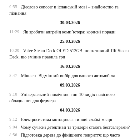
9:55
Дієслово conocer в іспанській мові – знайомство та
пізнання
30.03.2026
11:29
Як зробити апгрейд комп’ютера: корисні поради
25.03.2026
10:29
Valve Steam Deck OLED 512GB: портативний ПК Steam
Deck, що змінив правила гри
16.03.2026
8:47
Мішлен: Відмінний вибір для вашого автомобіля
09.03.2026
9:10
Універсальний помічник: топ-10 видів навісного
обладнання для фермера
04.03.2026
9:12
Електросистема мотоцикла: типові слабкі місця
9:04
Чому сучасні детективи та трилери стають бестселерами?
8:56
Підготовка дерева до фінішного покриття: що часто