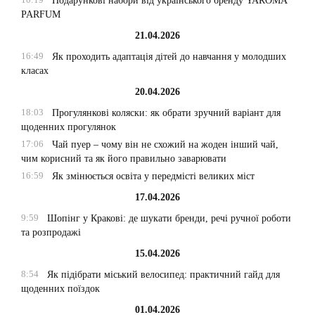
Подарункові набори від українського бренду YAROMA
PARFUM
21.04.2026
16:49
Як проходить адаптація дітей до навчання у молодших
класах
20.04.2026
18:03
Прогулянкові коляски: як обрати зручний варіант для
щоденних прогулянок
17:06
Чай пуер – чому він не схожий на жоден інший чай,
чим корисний та як його правильно заварювати
16:59
Як змінюється освіта у передмісті великих міст
17.04.2026
9:59
Шопінг у Кракові: де шукати бренди, речі ручної роботи
та розпродажі
15.04.2026
8:54
Як підібрати міський велосипед: практичний гайд для
щоденних поїздок
01.04.2026