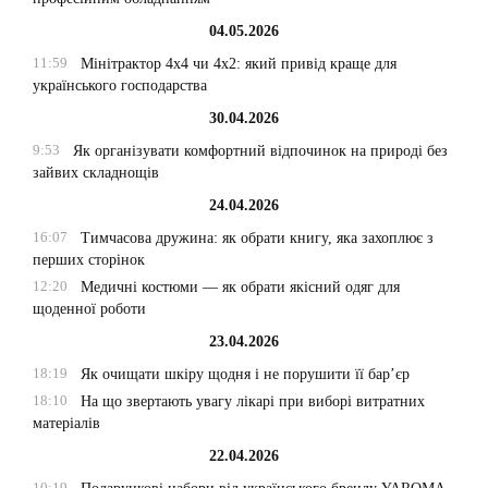
04.05.2026
11:59
Мінітрактор 4х4 чи 4х2: який привід краще для
українського господарства
30.04.2026
9:53
Як організувати комфортний відпочинок на природі без
зайвих складнощів
24.04.2026
16:07
Тимчасова дружина: як обрати книгу, яка захоплює з
перших сторінок
12:20
Медичні костюми — як обрати якісний одяг для
щоденної роботи
23.04.2026
18:19
Як очищати шкіру щодня і не порушити її бар’єр
18:10
На що звертають увагу лікарі при виборі витратних
матеріалів
22.04.2026
10:19