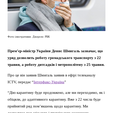
Фото ілюстративне. Джерело: РБК
Прем’єр-міністр України Денис Шмигаль зазначає, що
уряд дозволить роботу громадського транспорту з 22
травня, а роботу дитсадків і метрополітену з 25 травня.
Про це він заявив Шмигаль заявив в ефірі телеканалу
ICTV, передає “
Інтерфакс-Україна
”
“Дію карантину буде продовжено, але ми переходимо, як і
обіцяли, до адаптивного карантину. Вже з 22 числа буде
прийнятий ряд пом’якшень щодо карантину. Ми
дозволимо рух міського і приміського наземного