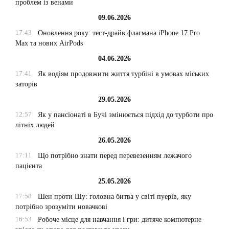
проблем із венами
09.06.2026
17:43
Оновлення року: тест-драйв флагмана iPhone 17 Pro
Max та нових AirPods
04.06.2026
17:41
Як водіям продовжити життя турбіні в умовах міських
заторів
29.05.2026
12:57
Як у пансіонаті в Бучі змінюється підхід до турботи про
літніх людей
26.05.2026
17:11
Що потрібно знати перед перевезенням лежачого
пацієнта
25.05.2026
17:58
Шен проти Шу: головна битва у світі пуерів, яку
потрібно зрозуміти новачкові
16:53
Робоче місце для навчання і гри: дитяче компютерне