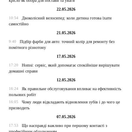
крісло як опора для постави та уваги
22.05.2026
10:54
Двоколісний велосипед: коли дитина готова їхати
самостійно
21.05.2026
9:40
Підбір фарби для авто: точний колір для ремонту без
помітного різнотону
17.05.2026
17:20
Homsi: сервіс, який допомагає спокійніше вирішувати
домашні справи
12.05.2026
16:24
Як правильне обслуговування впливає на ефективність
польових робіт
16:05
Чому люди відкладають відновлення зубів і до чого це
призводить
07.05.2026
17:53
Що насправді важливо при першому контакті з
професійним обладнанням