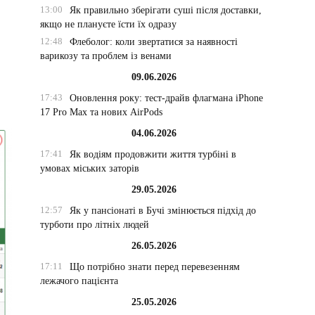
13:00
Як правильно зберігати суші після доставки,
якщо не плануєте їсти їх одразу
12:48
Флеболог: коли звертатися за наявності
варикозу та проблем із венами
09.06.2026
17:43
Оновлення року: тест-драйв флагмана iPhone
17 Pro Max та нових AirPods
04.06.2026
17:41
Як водіям продовжити життя турбіні в
умовах міських заторів
29.05.2026
12:57
Як у пансіонаті в Бучі змінюється підхід до
турботи про літніх людей
26.05.2026
17:11
Що потрібно знати перед перевезенням
лежачого пацієнта
25.05.2026