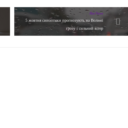
Hot News
5 жовтня синоптики прогнозують на Волині
грозу і сильний вітер