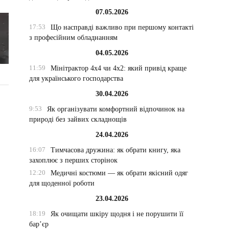
07.05.2026
17:53
Що насправді важливо при першому контакті
з професійним обладнанням
04.05.2026
11:59
Мінітрактор 4х4 чи 4х2: який привід краще
для українського господарства
30.04.2026
9:53
Як організувати комфортний відпочинок на
природі без зайвих складнощів
24.04.2026
16:07
Тимчасова дружина: як обрати книгу, яка
захоплює з перших сторінок
12:20
Медичні костюми — як обрати якісний одяг
для щоденної роботи
23.04.2026
18:19
Як очищати шкіру щодня і не порушити її
бар’єр