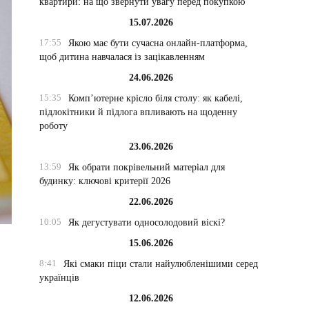
квартири: на що звернути увагу перед покупкою
15.07.2026
17:55
Якою має бути сучасна онлайн-платформа,
щоб дитина навчалася із зацікавленням
24.06.2026
15:35
Комп’ютерне крісло біля столу: як кабелі,
підлокітники й підлога впливають на щоденну
роботу
23.06.2026
13:59
Як обрати покрівельний матеріал для
будинку: ключові критерії 2026
22.06.2026
10:05
Як дегустувати односолодовий віскі?
15.06.2026
8:41
Які смаки піци стали найулюбленішими серед
українців
12.06.2026