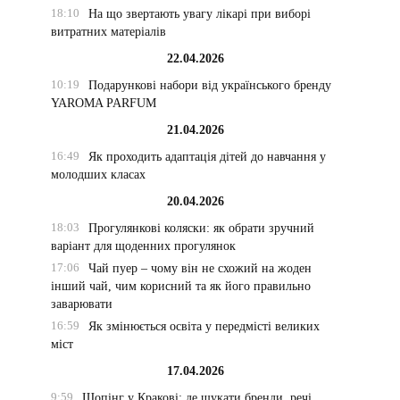
18:10
На що звертають увагу лікарі при виборі
витратних матеріалів
22.04.2026
10:19
Подарункові набори від українського бренду
YAROMA PARFUM
21.04.2026
16:49
Як проходить адаптація дітей до навчання у
молодших класах
20.04.2026
18:03
Прогулянкові коляски: як обрати зручний
варіант для щоденних прогулянок
17:06
Чай пуер – чому він не схожий на жоден
інший чай, чим корисний та як його правильно
заварювати
16:59
Як змінюється освіта у передмісті великих
міст
17.04.2026
9:59
Шопінг у Кракові: де шукати бренди, речі