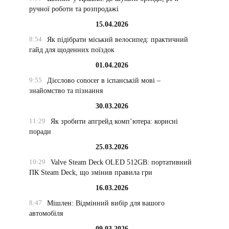
ручної роботи та розпродажі
15.04.2026
8:54
Як підібрати міський велосипед: практичний
гайд для щоденних поїздок
01.04.2026
9:55
Дієслово conocer в іспанській мові –
знайомство та пізнання
30.03.2026
11:29
Як зробити апгрейд комп’ютера: корисні
поради
25.03.2026
10:29
Valve Steam Deck OLED 512GB: портативний
ПК Steam Deck, що змінив правила гри
16.03.2026
8:47
Мішлен: Відмінний вибір для вашого
автомобіля
09.03.2026