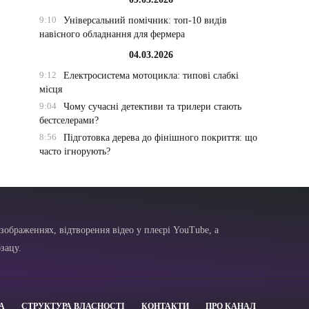
9:10
Універсальний помічник: топ-10 видів
навісного обладнання для фермера
04.03.2026
9:12
Електросистема мотоцикла: типові слабкі
місця
9:04
Чому сучасні детективи та трилери стають
бестселерами?
8:56
Підготовка дерева до фінішного покриття: що
часто ігнорують?
зображеннях, відтворення відео у плеєрі YouTube, а
зацу.
А
СТРУКТУРА ВЛАСНОСТІ
КОНТАКТИ
ПРО КАНАЛ