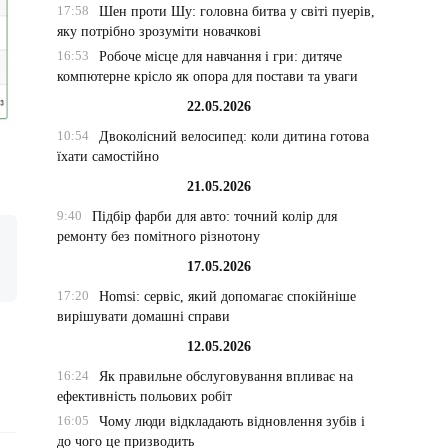
17:58
Шен проти Шу: головна битва у світі пуерів,
яку потрібно зрозуміти новачкові
16:53
Робоче місце для навчання і гри: дитяче
компютерне крісло як опора для постави та уваги
22.05.2026
10:54
Двоколісний велосипед: коли дитина готова
їхати самостійно
21.05.2026
9:40
Підбір фарби для авто: точний колір для
ремонту без помітного різнотону
17.05.2026
17:20
Homsi: сервіс, який допомагає спокійніше
вирішувати домашні справи
12.05.2026
16:24
Як правильне обслуговування впливає на
ефективність польових робіт
16:05
Чому люди відкладають відновлення зубів і
до чого це призводить