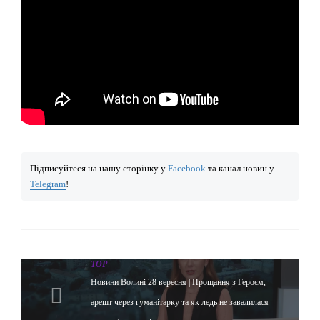
Підписуйтеся на нашу сторінку у
Facebook
та канал новин у
Telegram
!
TOP
Новини Волині 28 вересня | Прощання з Героєм,
арешт через гуманітарку та як ледь не завалилася