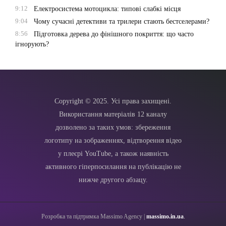
9:12
Електросистема мотоцикла: типові слабкі місця
9:04
Чому сучасні детективи та трилери стають бестселерами?
8:56
Підготовка дерева до фінішного покриття: що часто
ігнорують?
Copyright © 2025. Усі права захищені.
Використання матеріалів 12 каналу
дозволено за таких умов: збереження
логотипу на зображеннях, відтворення відео
у плеєрі YouTube, а також наявність
активного гіперпосилання на публікацію не
нижче другого абзацу.
Розробка та підтримка Massimo Agency |
massimo.in.ua
.