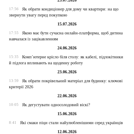
23.07.2026
17:56
Як обрати кондиціонер для дому чи квартири: на що
звернути увагу перед покупкою
15.07.2026
17:55
Якою має бути сучасна онлайн-платформа, щоб дитина
навчалася із зацікавленням
24.06.2026
15:35
Комп’ютерне крісло біля столу: як кабелі, підлокітники
й підлога впливають на щоденну роботу
23.06.2026
13:59
Як обрати покрівельний матеріал для будинку: ключові
критерії 2026
22.06.2026
10:05
Як дегустувати односолодовий віскі?
15.06.2026
8:41
Які смаки піци стали найулюбленішими серед українців
12.06.2026