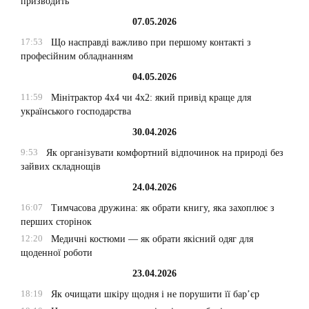
призводить
07.05.2026
17:53
Що насправді важливо при першому контакті з
професійним обладнанням
04.05.2026
11:59
Мінітрактор 4х4 чи 4х2: який привід краще для
українського господарства
30.04.2026
9:53
Як організувати комфортний відпочинок на природі без
зайвих складнощів
24.04.2026
16:07
Тимчасова дружина: як обрати книгу, яка захоплює з
перших сторінок
12:20
Медичні костюми — як обрати якісний одяг для
щоденної роботи
23.04.2026
18:19
Як очищати шкіру щодня і не порушити її бар’єр