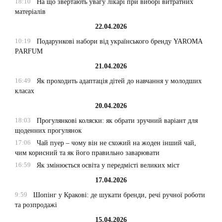
18:10
На що звертають увагу лікарі при виборі витратних
матеріалів
22.04.2026
10:19
Подарункові набори від українського бренду YAROMA
PARFUM
21.04.2026
16:49
Як проходить адаптація дітей до навчання у молодших
класах
20.04.2026
18:03
Прогулянкові коляски: як обрати зручний варіант для
щоденних прогулянок
17:06
Чай пуер – чому він не схожий на жоден інший чай,
чим корисний та як його правильно заварювати
16:59
Як змінюється освіта у передмісті великих міст
17.04.2026
9:59
Шопінг у Кракові: де шукати бренди, речі ручної роботи
та розпродажі
15.04.2026