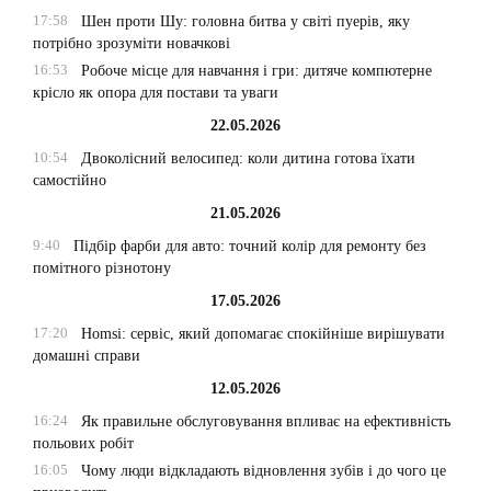
17:58
Шен проти Шу: головна битва у світі пуерів, яку
потрібно зрозуміти новачкові
16:53
Робоче місце для навчання і гри: дитяче компютерне
крісло як опора для постави та уваги
22.05.2026
10:54
Двоколісний велосипед: коли дитина готова їхати
самостійно
21.05.2026
9:40
Підбір фарби для авто: точний колір для ремонту без
помітного різнотону
17.05.2026
17:20
Homsi: сервіс, який допомагає спокійніше вирішувати
домашні справи
12.05.2026
16:24
Як правильне обслуговування впливає на ефективність
польових робіт
16:05
Чому люди відкладають відновлення зубів і до чого це