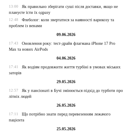
13:00
Як правильно зберігати суші після доставки, якщо не
плануєте їсти їх одразу
12:48
Флеболог: коли звертатися за наявності варикозу та
проблем із венами
09.06.2026
17:43
Оновлення року: тест-драйв флагмана iPhone 17 Pro
Max та нових AirPods
04.06.2026
17:41
Як водіям продовжити життя турбіні в умовах міських
заторів
29.05.2026
12:57
Як у пансіонаті в Бучі змінюється підхід до турботи про
літніх людей
26.05.2026
17:11
Що потрібно знати перед перевезенням лежачого
пацієнта
25.05.2026