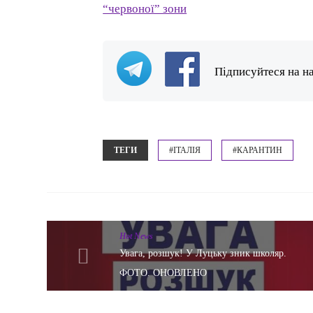
“червоної” зони
Підписуйтеся на н
ТЕГИ
#ІТАЛІЯ
#КАРАНТИН
Hot News
Увага, розшук! У Луцьку зник школяр.
ФОТО. ОНОВЛЕНО