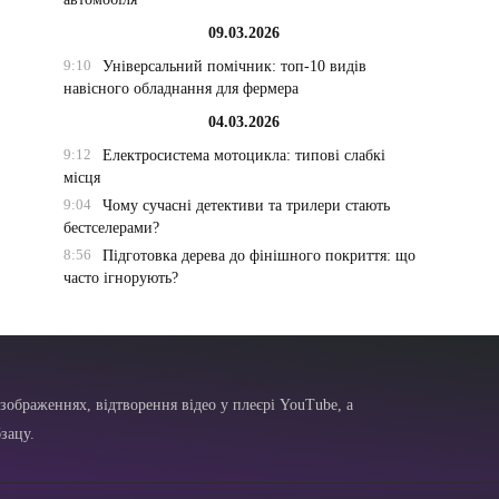
09.03.2026
9:10
Універсальний помічник: топ-10 видів
навісного обладнання для фермера
04.03.2026
9:12
Електросистема мотоцикла: типові слабкі
місця
9:04
Чому сучасні детективи та трилери стають
бестселерами?
8:56
Підготовка дерева до фінішного покриття: що
часто ігнорують?
зображеннях, відтворення відео у плеєрі YouTube, а
зацу.