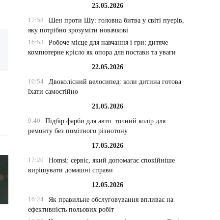
25.05.2026
17:58
Шен проти Шу: головна битва у світі пуерів,
яку потрібно зрозуміти новачкові
16:53
Робоче місце для навчання і гри: дитяче
компютерне крісло як опора для постави та уваги
22.05.2026
10:54
Двоколісний велосипед: коли дитина готова
їхати самостійно
21.05.2026
9:40
Підбір фарби для авто: точний колір для
ремонту без помітного різнотону
17.05.2026
17:20
Homsi: сервіс, який допомагає спокійніше
вирішувати домашні справи
12.05.2026
16:24
Як правильне обслуговування впливає на
ефективність польових робіт