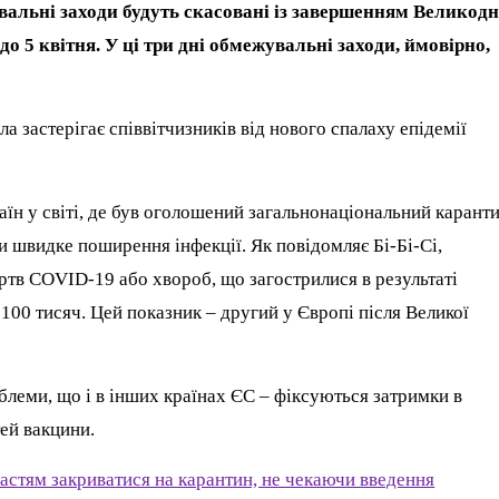
вальні заходи будуть скасовані із завершенням Великодн
 до 5 квітня. У ці три дні обмежувальні заходи, ймовірно,
а застерігає співвітчизників від нового спалаху епідемії
раїн у світі, де був оголошений загальнонаціональний каранти
и швидке поширення інфекції. Як повідомляє Бі-Бі-Сі,
ертв COVID-19 або хвороб, що загострилися в результаті
о 100 тисяч. Цей показник – другий у Європі після Великої
роблеми, що і в інших країнах ЄС – фіксуються затримки в
ей вакцини.
астям закриватися на карантин, не чекаючи введення