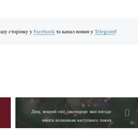
ашу сторінку у
Facebook
та канал новин у
Telegram
!
Hot News
Дощ, мокрий сніг, ожеледиця: якої погоди
чекати волинянам наступного тижня