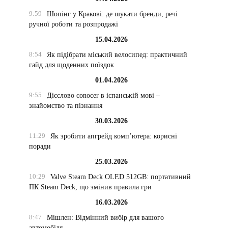
9:59
Шопінг у Кракові: де шукати бренди, речі
ручної роботи та розпродажі
15.04.2026
8:54
Як підібрати міський велосипед: практичний
гайд для щоденних поїздок
01.04.2026
9:55
Дієслово conocer в іспанській мові –
знайомство та пізнання
30.03.2026
11:29
Як зробити апгрейд комп’ютера: корисні
поради
25.03.2026
10:29
Valve Steam Deck OLED 512GB: портативний
ПК Steam Deck, що змінив правила гри
16.03.2026
8:47
Мішлен: Відмінний вибір для вашого
автомобіля