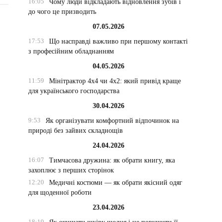
16:05
Чому люди відкладають відновлення зубів і
до чого це призводить
07.05.2026
17:53
Що насправді важливо при першому контакті
з професійним обладнанням
04.05.2026
11:59
Мінітрактор 4х4 чи 4х2: який привід краще
для українського господарства
30.04.2026
9:53
Як організувати комфортний відпочинок на
природі без зайвих складнощів
24.04.2026
16:07
Тимчасова дружина: як обрати книгу, яка
захоплює з перших сторінок
12:20
Медичні костюми — як обрати якісний одяг
для щоденної роботи
23.04.2026
18:19