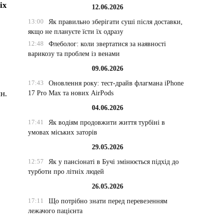
іх
12.06.2026
13:00
Як правильно зберігати суші після доставки,
якщо не плануєте їсти їх одразу
12:48
Флеболог: коли звертатися за наявності
варикозу та проблем із венами
09.06.2026
17:43
Оновлення року: тест-драйв флагмана iPhone
н.
17 Pro Max та нових AirPods
04.06.2026
17:41
Як водіям продовжити життя турбіні в
умовах міських заторів
29.05.2026
12:57
Як у пансіонаті в Бучі змінюється підхід до
турботи про літніх людей
26.05.2026
17:11
Що потрібно знати перед перевезенням
лежачого пацієнта