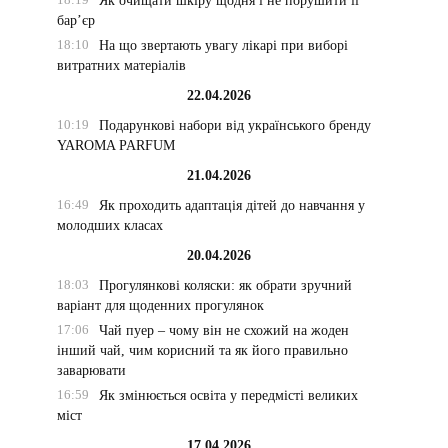
Як очищати шкіру щодня і не порушити її
бар’єр
18:10
На що звертають увагу лікарі при виборі
витратних матеріалів
22.04.2026
10:19
Подарункові набори від українського бренду
YAROMA PARFUM
21.04.2026
16:49
Як проходить адаптація дітей до навчання у
молодших класах
20.04.2026
18:03
Прогулянкові коляски: як обрати зручний
варіант для щоденних прогулянок
17:06
Чай пуер – чому він не схожий на жоден
інший чай, чим корисний та як його правильно
заварювати
16:59
Як змінюється освіта у передмісті великих
міст
17.04.2026