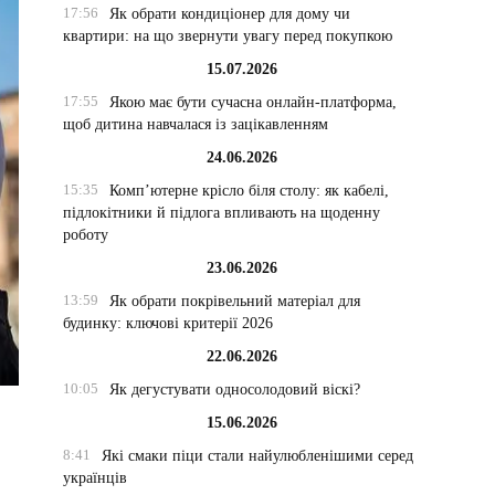
17:56
Як обрати кондиціонер для дому чи
квартири: на що звернути увагу перед покупкою
15.07.2026
17:55
Якою має бути сучасна онлайн-платформа,
щоб дитина навчалася із зацікавленням
24.06.2026
15:35
Комп’ютерне крісло біля столу: як кабелі,
підлокітники й підлога впливають на щоденну
роботу
23.06.2026
13:59
Як обрати покрівельний матеріал для
будинку: ключові критерії 2026
22.06.2026
10:05
Як дегустувати односолодовий віскі?
15.06.2026
8:41
Які смаки піци стали найулюбленішими серед
українців