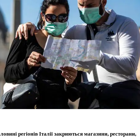
половині регіонів Італії закриються магазини, ресторани,