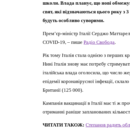
школи. Влада планує, що нові обмежу
свят, які відзначаються цього року з 3
будуть особливо суворими.
Прем’єр-міністр Італії Серджо Маттарелл
COVID-19, – пише
Радіо Свобода
.
Рік тому Італія стала однією з перших к
Нині Італія знову має потребу стримуват
італійська влада оголосила, що число ж
епідемії коронавірусної інфекції, склал
Британії (125 000).
Кампанія вакцинації в Італії має ті ж п
отриманні раніше запланованих кількост
ЧИТАТИ ТАКОЖ:
Степанов радить обл