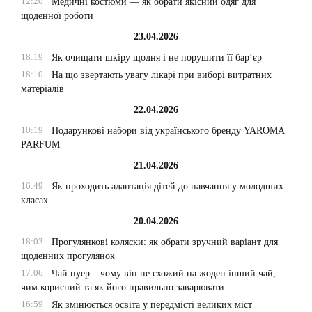
12:20
Медичні костюми — як обрати якісний одяг для
щоденної роботи
23.04.2026
18:19
Як очищати шкіру щодня і не порушити її бар’єр
18:10
На що звертають увагу лікарі при виборі витратних
матеріалів
22.04.2026
10:19
Подарункові набори від українського бренду YAROMA
PARFUM
21.04.2026
16:49
Як проходить адаптація дітей до навчання у молодших
класах
20.04.2026
18:03
Прогулянкові коляски: як обрати зручний варіант для
щоденних прогулянок
17:06
Чай пуер – чому він не схожий на жоден інший чай,
чим корисний та як його правильно заварювати
16:59
Як змінюється освіта у передмісті великих міст