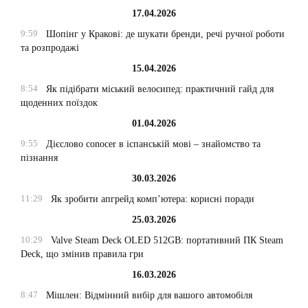
17.04.2026
9:59
Шопінг у Кракові: де шукати бренди, речі ручної роботи
та розпродажі
15.04.2026
8:54
Як підібрати міський велосипед: практичний гайд для
щоденних поїздок
01.04.2026
9:55
Дієслово conocer в іспанській мові – знайомство та
пізнання
30.03.2026
11:29
Як зробити апгрейд комп’ютера: корисні поради
25.03.2026
10:29
Valve Steam Deck OLED 512GB: портативний ПК Steam
Deck, що змінив правила гри
16.03.2026
8:47
Мішлен: Відмінний вибір для вашого автомобіля