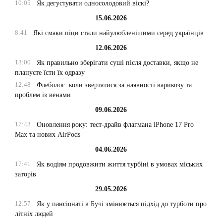
10:05
Як дегустувати односолодовий віскі?
15.06.2026
8:41
Які смаки піци стали найулюбленішими серед українців
12.06.2026
13:00
Як правильно зберігати суші після доставки, якщо не
плануєте їсти їх одразу
12:48
Флеболог: коли звертатися за наявності варикозу та
проблем із венами
09.06.2026
17:43
Оновлення року: тест-драйв флагмана iPhone 17 Pro
Max та нових AirPods
04.06.2026
17:41
Як водіям продовжити життя турбіні в умовах міських
заторів
29.05.2026
12:57
Як у пансіонаті в Бучі змінюється підхід до турботи про
літніх людей