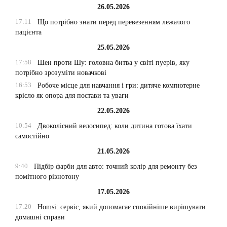
26.05.2026
17:11
Що потрібно знати перед перевезенням лежачого
пацієнта
25.05.2026
17:58
Шен проти Шу: головна битва у світі пуерів, яку
потрібно зрозуміти новачкові
16:53
Робоче місце для навчання і гри: дитяче компютерне
крісло як опора для постави та уваги
22.05.2026
10:54
Двоколісний велосипед: коли дитина готова їхати
самостійно
21.05.2026
9:40
Підбір фарби для авто: точний колір для ремонту без
помітного різнотону
17.05.2026
17:20
Homsi: сервіс, який допомагає спокійніше вирішувати
домашні справи