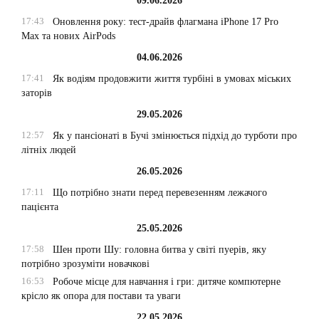
09.06.2026
17:43
Оновлення року: тест-драйв флагмана iPhone 17 Pro
Max та нових AirPods
04.06.2026
17:41
Як водіям продовжити життя турбіні в умовах міських
заторів
29.05.2026
12:57
Як у пансіонаті в Бучі змінюється підхід до турботи про
літніх людей
26.05.2026
17:11
Що потрібно знати перед перевезенням лежачого
пацієнта
25.05.2026
17:58
Шен проти Шу: головна битва у світі пуерів, яку
потрібно зрозуміти новачкові
16:53
Робоче місце для навчання і гри: дитяче компютерне
крісло як опора для постави та уваги
22.05.2026