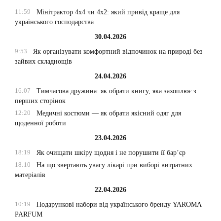
11:59
Мінітрактор 4х4 чи 4х2: який привід краще для
українського господарства
30.04.2026
9:53
Як організувати комфортний відпочинок на природі без
зайвих складнощів
24.04.2026
16:07
Тимчасова дружина: як обрати книгу, яка захоплює з
перших сторінок
12:20
Медичні костюми — як обрати якісний одяг для
щоденної роботи
23.04.2026
18:19
Як очищати шкіру щодня і не порушити її бар’єр
18:10
На що звертають увагу лікарі при виборі витратних
матеріалів
22.04.2026
10:19
Подарункові набори від українського бренду YAROMA
PARFUM