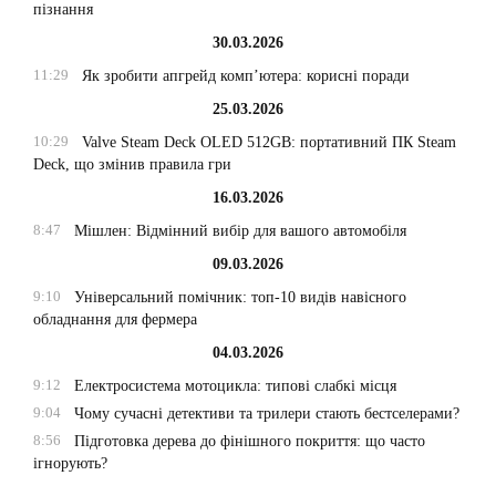
пізнання
30.03.2026
11:29
Як зробити апгрейд комп’ютера: корисні поради
25.03.2026
10:29
Valve Steam Deck OLED 512GB: портативний ПК Steam
Deck, що змінив правила гри
16.03.2026
8:47
Мішлен: Відмінний вибір для вашого автомобіля
09.03.2026
9:10
Універсальний помічник: топ-10 видів навісного
обладнання для фермера
04.03.2026
9:12
Електросистема мотоцикла: типові слабкі місця
9:04
Чому сучасні детективи та трилери стають бестселерами?
8:56
Підготовка дерева до фінішного покриття: що часто
ігнорують?