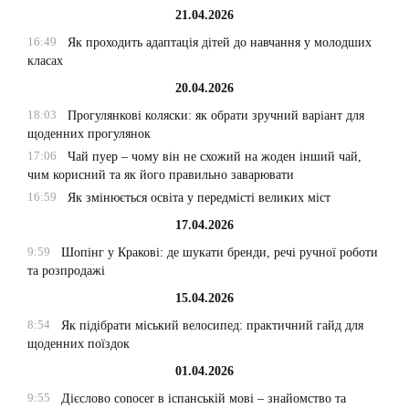
21.04.2026
16:49
Як проходить адаптація дітей до навчання у молодших
класах
20.04.2026
18:03
Прогулянкові коляски: як обрати зручний варіант для
щоденних прогулянок
17:06
Чай пуер – чому він не схожий на жоден інший чай,
чим корисний та як його правильно заварювати
16:59
Як змінюється освіта у передмісті великих міст
17.04.2026
9:59
Шопінг у Кракові: де шукати бренди, речі ручної роботи
та розпродажі
15.04.2026
8:54
Як підібрати міський велосипед: практичний гайд для
щоденних поїздок
01.04.2026
9:55
Дієслово conocer в іспанській мові – знайомство та