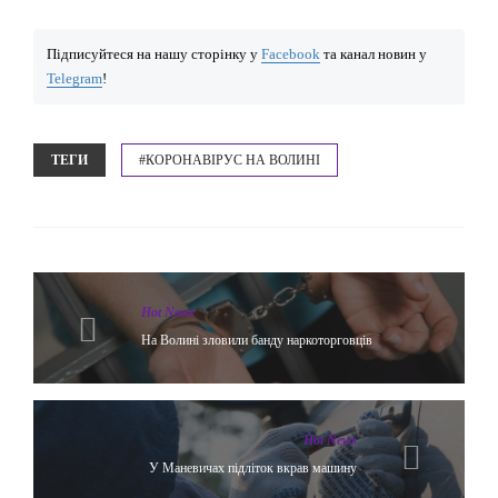
Підписуйтеся на нашу сторінку у
Facebook
та канал новин у
Telegram
!
ТЕГИ
#КОРОНАВІРУС НА ВОЛИНІ
Hot News
На Волині зловили банду наркоторговців
Hot News
У Маневичах підліток вкрав машину