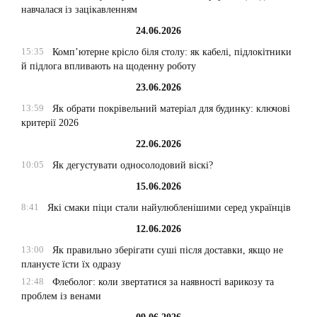
навчалася із зацікавленням
24.06.2026
15:35
Комп’ютерне крісло біля столу: як кабелі, підлокітники
й підлога впливають на щоденну роботу
23.06.2026
13:59
Як обрати покрівельний матеріал для будинку: ключові
критерії 2026
22.06.2026
10:05
Як дегустувати односолодовий віскі?
15.06.2026
8:41
Які смаки піци стали найулюбленішими серед українців
12.06.2026
13:00
Як правильно зберігати суші після доставки, якщо не
плануєте їсти їх одразу
12:48
Флеболог: коли звертатися за наявності варикозу та
проблем із венами