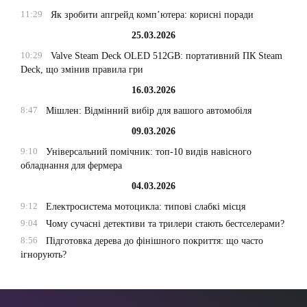
11:29
Як зробити апгрейд комп’ютера: корисні поради
25.03.2026
10:29
Valve Steam Deck OLED 512GB: портативний ПК Steam
Deck, що змінив правила гри
16.03.2026
8:47
Мішлен: Відмінний вибір для вашого автомобіля
09.03.2026
9:10
Універсальний помічник: топ-10 видів навісного
обладнання для фермера
04.03.2026
9:12
Електросистема мотоцикла: типові слабкі місця
9:04
Чому сучасні детективи та трилери стають бестселерами?
8:56
Підготовка дерева до фінішного покриття: що часто
ігнорують?