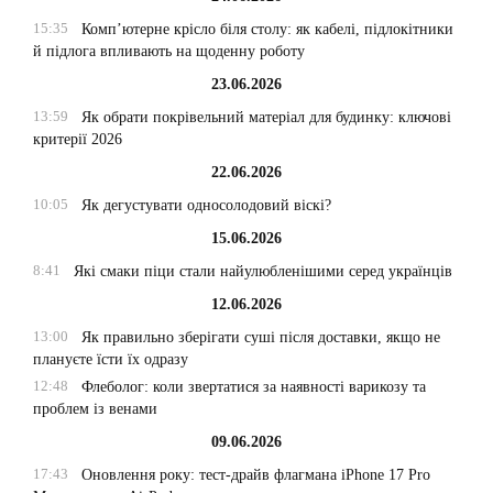
15:35
Комп’ютерне крісло біля столу: як кабелі, підлокітники
й підлога впливають на щоденну роботу
23.06.2026
13:59
Як обрати покрівельний матеріал для будинку: ключові
критерії 2026
22.06.2026
10:05
Як дегустувати односолодовий віскі?
15.06.2026
8:41
Які смаки піци стали найулюбленішими серед українців
12.06.2026
13:00
Як правильно зберігати суші після доставки, якщо не
плануєте їсти їх одразу
12:48
Флеболог: коли звертатися за наявності варикозу та
проблем із венами
09.06.2026
17:43
Оновлення року: тест-драйв флагмана iPhone 17 Pro