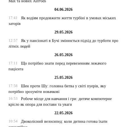
Max та нових AirPods
04.06.2026
17:41
Як водіям продовжити життя турбіні в умовах міських
заторів
29.05.2026
12:57
Як у пансіонаті в Бучі змінюється підхід до турботи про
літніх людей
26.05.2026
17:11
Що потрібно знати перед перевезенням лежачого
пацієнта
25.05.2026
17:58
Шен проти Шу: головна битва у світі пуерів, яку
потрібно зрозуміти новачкові
16:53
Робоче місце для навчання і гри: дитяче компютерне
крісло як опора для постави та уваги
22.05.2026
10:54
Двоколісний велосипед: коли дитина готова їхати