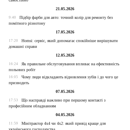
самостійно
21.05.2026
9:40
Підбір фарби для авто: точний колір для ремонту без
помітного різнотону
17.05.2026
17:20
Homsi: сервіс, який допомагає спокійніше вирішувати
домашні справи
12.05.2026
16:24
Як правильне обслуговування впливає на ефективність
польових робіт
16:05
Чому люди відкладають відновлення зубів і до чого це
призводить
07.05.2026
17:53
Що насправді важливо при першому контакті з
професійним обладнанням
04.05.2026
11:59
Мінітрактор 4х4 чи 4х2: який привід краще для
українського господарства