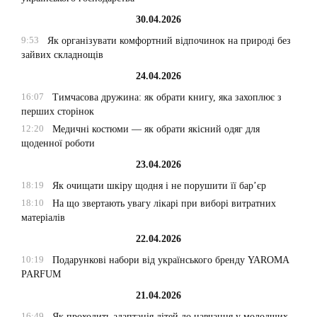
30.04.2026
9:53
Як організувати комфортний відпочинок на природі без
зайвих складнощів
24.04.2026
16:07
Тимчасова дружина: як обрати книгу, яка захоплює з
перших сторінок
12:20
Медичні костюми — як обрати якісний одяг для
щоденної роботи
23.04.2026
18:19
Як очищати шкіру щодня і не порушити її бар’єр
18:10
На що звертають увагу лікарі при виборі витратних
матеріалів
22.04.2026
10:19
Подарункові набори від українського бренду YAROMA
PARFUM
21.04.2026
16:49
Як проходить адаптація дітей до навчання у молодших