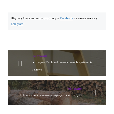
Підписуйтеся на нашу сторінку у
Facebook
та канал новин у
Telegram
!
Yсі новини
У Луцьку 35-річний чоловік впав із драбини й
загинув
Yсі новини
На Ковельщині невідомі розкрадають ліс. ВІДЕО