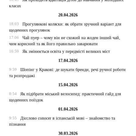
класах
20.04.2026
18:03
Прогулянкові коляски: як обрати зручний варіант для
щоденних прогулянок
17:06
Чай пуер – чому він не схожий на жоден інший чай,
чим корисний та як його правильно заварювати
16:59
Як змінюється освіта у передмісті великих міст
17.04.2026
9:59
Шопінг у Кракові: де шукати бренди, речі ручної роботи
та розпродажі
15.04.2026
8:54
Як підібрати міський велосипед: практичний гайд для
щоденних поїздок
01.04.2026
9:55
Дієслово conocer в іспанській мові – знайомство та
пізнання
30.03.2026