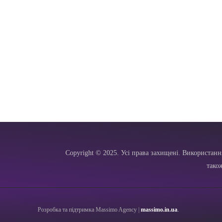
Copyright © 2025. Усі права захищені. Використанн
тако
Розробка та підтримка Massimo Agency |
massimo.in.ua
.