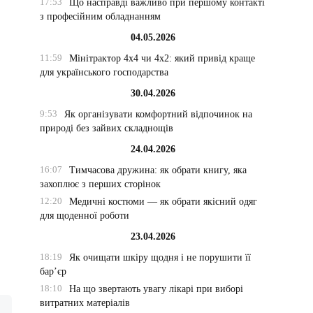
17:53
Що насправді важливо при першому контакті
з професійним обладнанням
04.05.2026
11:59
Мінітрактор 4х4 чи 4х2: який привід краще
для українського господарства
30.04.2026
9:53
Як організувати комфортний відпочинок на
природі без зайвих складнощів
24.04.2026
16:07
Тимчасова дружина: як обрати книгу, яка
захоплює з перших сторінок
12:20
Медичні костюми — як обрати якісний одяг
для щоденної роботи
23.04.2026
18:19
Як очищати шкіру щодня і не порушити її
бар’єр
18:10
На що звертають увагу лікарі при виборі
витратних матеріалів