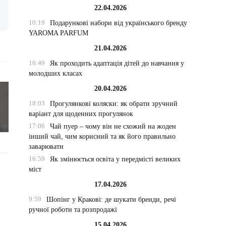
22.04.2026
10:19
Подарункові набори від українського бренду
YAROMA PARFUM
21.04.2026
16:49
Як проходить адаптація дітей до навчання у
молодших класах
20.04.2026
18:03
Прогулянкові коляски: як обрати зручний
варіант для щоденних прогулянок
17:06
Чай пуер – чому він не схожий на жоден
інший чай, чим корисний та як його правильно
заварювати
16:59
Як змінюється освіта у передмісті великих
міст
17.04.2026
9:59
Шопінг у Кракові: де шукати бренди, речі
ручної роботи та розпродажі
15.04.2026