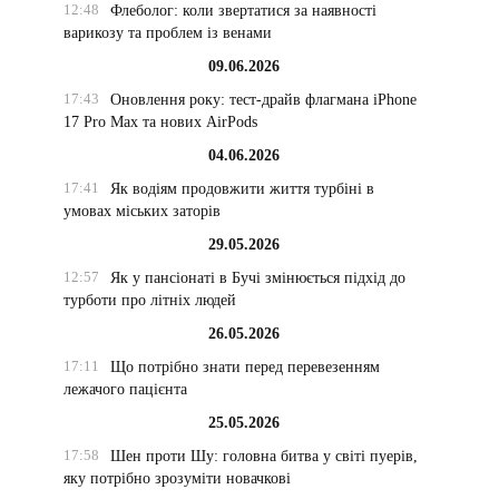
12:48
Флеболог: коли звертатися за наявності
варикозу та проблем із венами
09.06.2026
17:43
Оновлення року: тест-драйв флагмана iPhone
17 Pro Max та нових AirPods
04.06.2026
17:41
Як водіям продовжити життя турбіні в
умовах міських заторів
29.05.2026
12:57
Як у пансіонаті в Бучі змінюється підхід до
;
турботи про літніх людей
26.05.2026
17:11
Що потрібно знати перед перевезенням
лежачого пацієнта
25.05.2026
17:58
Шен проти Шу: головна битва у світі пуерів,
яку потрібно зрозуміти новачкові