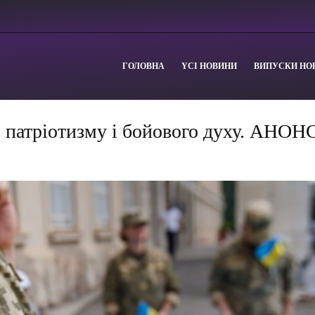
ГОЛОВНА
YСІ НОВИНИ
ВИПУСКИ НО
 патріотизму і бойового духу. АНОН