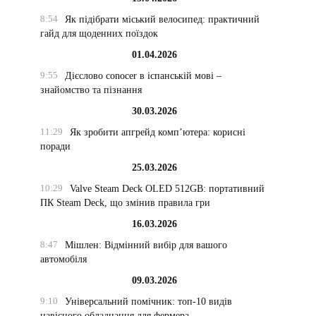
8:54
Як підібрати міський велосипед: практичний
гайд для щоденних поїздок
01.04.2026
9:55
Дієслово conocer в іспанській мові –
знайомство та пізнання
30.03.2026
11:29
Як зробити апгрейд комп’ютера: корисні
поради
25.03.2026
10:29
Valve Steam Deck OLED 512GB: портативний
ПК Steam Deck, що змінив правила гри
16.03.2026
8:47
Мішлен: Відмінний вибір для вашого
автомобіля
09.03.2026
9:10
Універсальний помічник: топ-10 видів
навісного обладнання для фермера