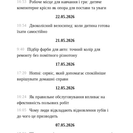
16:53
Робоче місце для навчання і гри: дитяче
компютерне крісло як опора для постави та уваги
22.05.2026
10:54
Двоколісний велосипед: коли дитина готова
їхати самостійно
21.05.2026
9:40
Підбір фарби для авто: точний колір для
ремонту без помітного різнотону
17.05.2026
17:20
Homsi: сервіс, який допомагає спокійніше
вирішувати домашні справи
12.05.2026
16:24
Як правильне обслуговування впливає на
ефективність польових робіт
16:05
Чому люди відкладають відновлення зубів і
до чого це призводить
07.05.2026