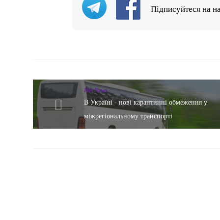
Підписуйтеся на н
Hot News
В Україні - нові карантинні обмеження у
міжрегіональному транспорті