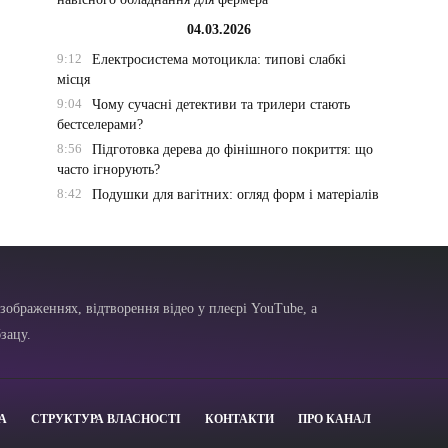
04.03.2026
9:12
Електросистема мотоцикла: типові слабкі
місця
9:04
Чому сучасні детективи та трилери стають
бестселерами?
8:56
Підготовка дерева до фінішного покриття: що
часто ігнорують?
8:42
Подушки для вагітних: огляд форм і матеріалів
зображеннях, відтворення відео у плеєрі YouTube, а
зацу.
А
СТРУКТУРА ВЛАСНОСТІ
КОНТАКТИ
ПРО КАНАЛ