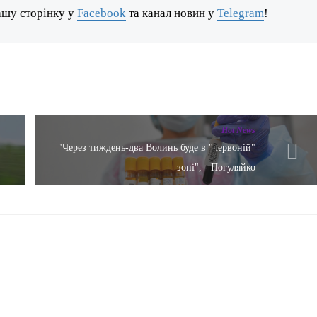
ашу сторінку у
Facebook
та канал новин у
Telegram
!
Hot News
"Через тиждень-два Волинь буде в "червоній"
зоні", - Погуляйко