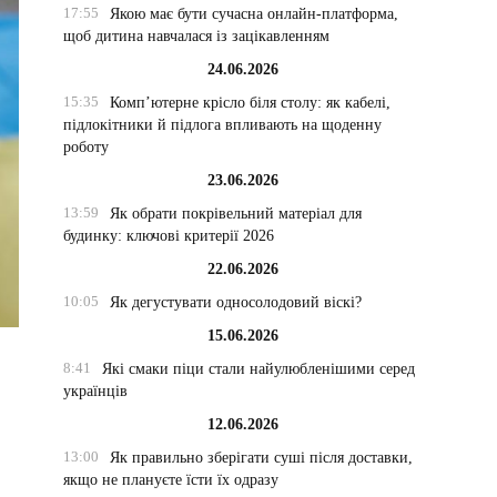
17:55
Якою має бути сучасна онлайн-платформа,
щоб дитина навчалася із зацікавленням
24.06.2026
15:35
Комп’ютерне крісло біля столу: як кабелі,
підлокітники й підлога впливають на щоденну
роботу
23.06.2026
13:59
Як обрати покрівельний матеріал для
будинку: ключові критерії 2026
22.06.2026
10:05
Як дегустувати односолодовий віскі?
15.06.2026
8:41
Які смаки піци стали найулюбленішими серед
українців
12.06.2026
13:00
Як правильно зберігати суші після доставки,
якщо не плануєте їсти їх одразу