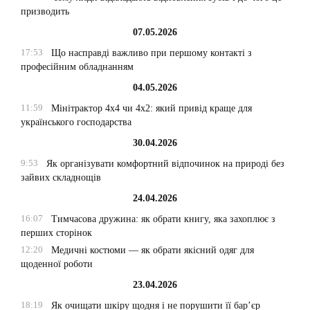
призводить
07.05.2026
17:53
Що насправді важливо при першому контакті з
професійним обладнанням
04.05.2026
11:59
Мінітрактор 4х4 чи 4х2: який привід краще для
українського господарства
30.04.2026
9:53
Як організувати комфортний відпочинок на природі без
зайвих складнощів
24.04.2026
16:07
Тимчасова дружина: як обрати книгу, яка захоплює з
перших сторінок
12:20
Медичні костюми — як обрати якісний одяг для
щоденної роботи
23.04.2026
18:19
Як очищати шкіру щодня і не порушити її бар’єр