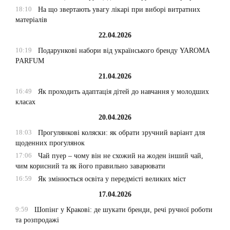
18:10
На що звертають увагу лікарі при виборі витратних
матеріалів
22.04.2026
10:19
Подарункові набори від українського бренду YAROMA
PARFUM
21.04.2026
16:49
Як проходить адаптація дітей до навчання у молодших
класах
20.04.2026
18:03
Прогулянкові коляски: як обрати зручний варіант для
щоденних прогулянок
17:06
Чай пуер – чому він не схожий на жоден інший чай,
чим корисний та як його правильно заварювати
16:59
Як змінюється освіта у передмісті великих міст
17.04.2026
9:59
Шопінг у Кракові: де шукати бренди, речі ручної роботи
та розпродажі