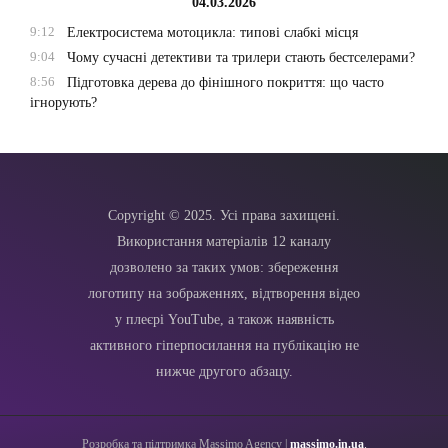
04.03.2026
9:12
Електросистема мотоцикла: типові слабкі місця
9:04
Чому сучасні детективи та трилери стають бестселерами?
8:56
Підготовка дерева до фінішного покриття: що часто
ігнорують?
Copyright © 2025. Усі права захищені.
Використання матеріалів 12 каналу
дозволено за таких умов: збереження
логотипу на зображеннях, відтворення відео
у плеєрі YouTube, а також наявність
активного гіперпосилання на публікацію не
нижче другого абзацу.
Розробка та підтримка Massimo Agency |
massimo.in.ua
.