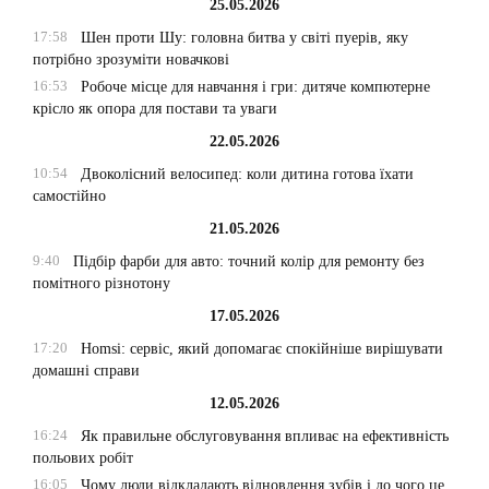
25.05.2026
17:58
Шен проти Шу: головна битва у світі пуерів, яку
потрібно зрозуміти новачкові
16:53
Робоче місце для навчання і гри: дитяче компютерне
крісло як опора для постави та уваги
22.05.2026
10:54
Двоколісний велосипед: коли дитина готова їхати
самостійно
21.05.2026
9:40
Підбір фарби для авто: точний колір для ремонту без
помітного різнотону
17.05.2026
17:20
Homsi: сервіс, який допомагає спокійніше вирішувати
домашні справи
12.05.2026
16:24
Як правильне обслуговування впливає на ефективність
польових робіт
16:05
Чому люди відкладають відновлення зубів і до чого це