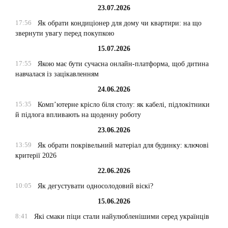
23.07.2026
17:56
Як обрати кондиціонер для дому чи квартири: на що
звернути увагу перед покупкою
15.07.2026
17:55
Якою має бути сучасна онлайн-платформа, щоб дитина
навчалася із зацікавленням
24.06.2026
15:35
Комп’ютерне крісло біля столу: як кабелі, підлокітники
й підлога впливають на щоденну роботу
23.06.2026
13:59
Як обрати покрівельний матеріал для будинку: ключові
критерії 2026
22.06.2026
10:05
Як дегустувати односолодовий віскі?
15.06.2026
8:41
Які смаки піци стали найулюбленішими серед українців