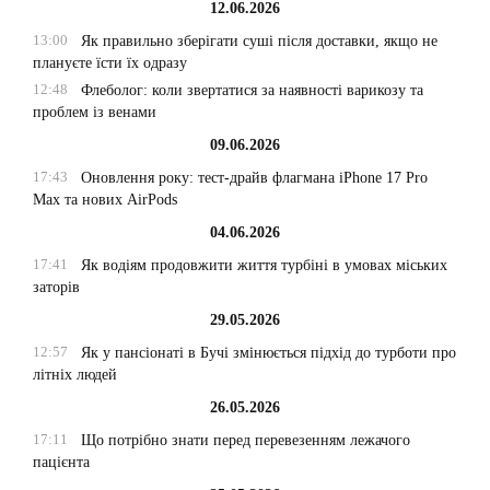
12.06.2026
13:00
Як правильно зберігати суші після доставки, якщо не
плануєте їсти їх одразу
12:48
Флеболог: коли звертатися за наявності варикозу та
проблем із венами
09.06.2026
17:43
Оновлення року: тест-драйв флагмана iPhone 17 Pro
Max та нових AirPods
04.06.2026
17:41
Як водіям продовжити життя турбіні в умовах міських
заторів
29.05.2026
12:57
Як у пансіонаті в Бучі змінюється підхід до турботи про
літніх людей
26.05.2026
17:11
Що потрібно знати перед перевезенням лежачого
пацієнта