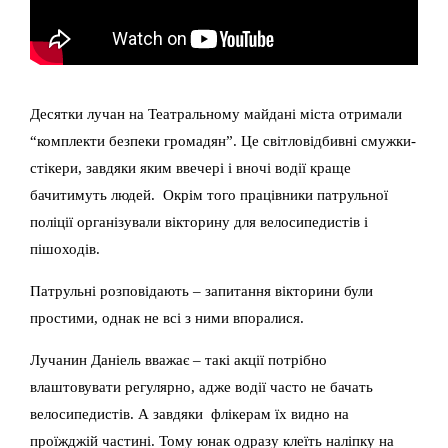
Десятки лучан на Театральному майдані міста отримали
“комплекти безпеки громадян”. Це світловідбивні смужки-
стікери, завдяки яким ввечері і вночі водії краще
бачитимуть людей. Окрім того працівники патрульної
поліції організували вікторину для велосипедистів і
пішоходів.
Патрульні розповідають – запитання вікторини були
простими, однак не всі з ними впоралися.
Лучанин Даніель вважає – такі акції потрібно
влаштовувати регулярно, адже водії часто не бачать
велосипедистів. А завдяки флікерам їх видно на
проїжджій частині. Тому юнак одразу клеїть наліпку на