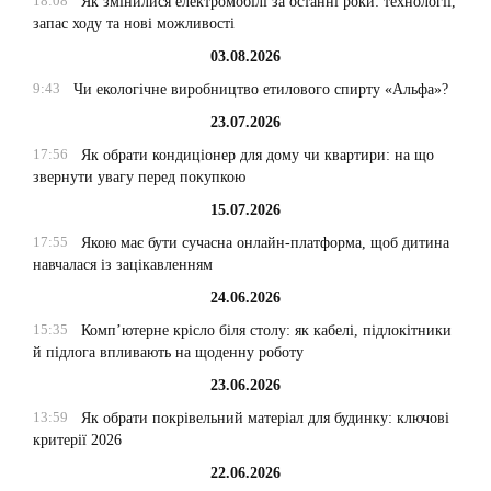
18:08
Як змінилися електромобілі за останні роки: технології,
запас ходу та нові можливості
03.08.2026
9:43
Чи екологічне виробництво етилового спирту «Альфа»?
23.07.2026
17:56
Як обрати кондиціонер для дому чи квартири: на що
звернути увагу перед покупкою
15.07.2026
17:55
Якою має бути сучасна онлайн-платформа, щоб дитина
навчалася із зацікавленням
24.06.2026
15:35
Комп’ютерне крісло біля столу: як кабелі, підлокітники
й підлога впливають на щоденну роботу
23.06.2026
13:59
Як обрати покрівельний матеріал для будинку: ключові
критерії 2026
22.06.2026