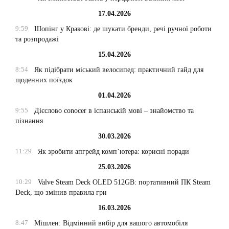
17.04.2026
9:59
Шопінг у Кракові: де шукати бренди, речі ручної роботи
та розпродажі
15.04.2026
8:54
Як підібрати міський велосипед: практичний гайд для
щоденних поїздок
01.04.2026
9:55
Дієслово conocer в іспанській мові – знайомство та
пізнання
30.03.2026
11:29
Як зробити апгрейд комп’ютера: корисні поради
25.03.2026
10:29
Valve Steam Deck OLED 512GB: портативний ПК Steam
Deck, що змінив правила гри
16.03.2026
8:47
Мішлен: Відмінний вибір для вашого автомобіля