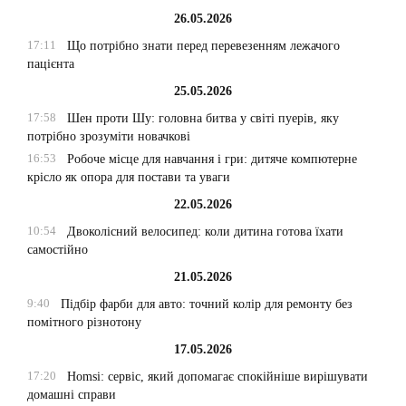
26.05.2026
17:11
Що потрібно знати перед перевезенням лежачого
пацієнта
25.05.2026
17:58
Шен проти Шу: головна битва у світі пуерів, яку
потрібно зрозуміти новачкові
16:53
Робоче місце для навчання і гри: дитяче компютерне
крісло як опора для постави та уваги
22.05.2026
10:54
Двоколісний велосипед: коли дитина готова їхати
самостійно
21.05.2026
9:40
Підбір фарби для авто: точний колір для ремонту без
помітного різнотону
17.05.2026
17:20
Homsi: сервіс, який допомагає спокійніше вирішувати
домашні справи