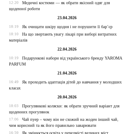
12:20
Медичні костюми — як обрати якісний одяг для
щоденної роботи
23.04.2026
18:19
Як очищати шкіру щодня і не порушити її бар’єр
18:10
На що звертають увагу лікарі при виборі витратних
матеріалів
22.04.2026
10:19
Подарункові набори від українського бренду YAROMA
PARFUM
21.04.2026
16:49
Як проходить адаптація дітей до навчання у молодших
класах
20.04.2026
18:03
Прогулянкові коляски: як обрати зручний варіант для
щоденних прогулянок
17:06
Чай пуер – чому він не схожий на жоден інший чай,
чим корисний та як його правильно заварювати
16:59
Як змінюється освіта у передмісті великих міст