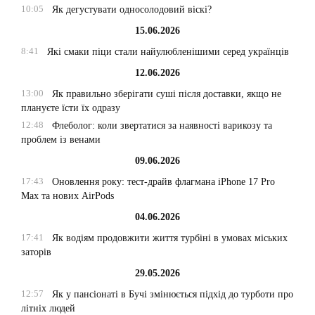
10:05
Як дегустувати односолодовий віскі?
15.06.2026
8:41
Які смаки піци стали найулюбленішими серед українців
12.06.2026
13:00
Як правильно зберігати суші після доставки, якщо не
плануєте їсти їх одразу
12:48
Флеболог: коли звертатися за наявності варикозу та
проблем із венами
09.06.2026
17:43
Оновлення року: тест-драйв флагмана iPhone 17 Pro
Max та нових AirPods
04.06.2026
17:41
Як водіям продовжити життя турбіні в умовах міських
заторів
29.05.2026
12:57
Як у пансіонаті в Бучі змінюється підхід до турботи про
літніх людей