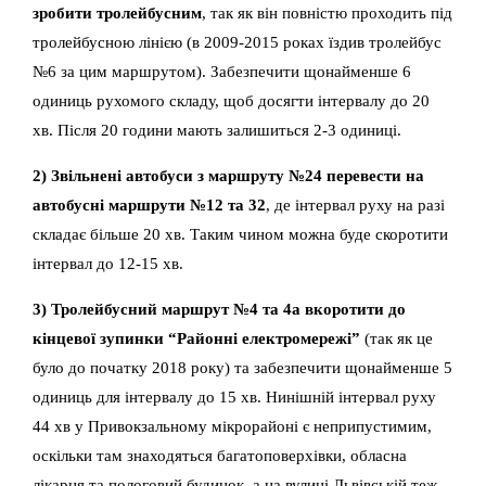
зробити тролейбусним
, так як він повністю проходить під
тролейбусною лінією (в 2009-2015 роках їздив тролейбус
№6 за цим маршрутом). Забезпечити щонайменше 6
одиниць рухомого складу, щоб досягти інтервалу до 20
хв. Після 20 години мають залишиться 2-3 одиниці.
2) Звільнені автобуси з маршруту №24 перевести на
автобусні маршрути №12 та 32
, де інтервал руху на разі
складає більше 20 хв. Таким чином можна буде скоротити
інтервал до 12-15 хв.
3) Тролейбусний маршрут №4 та 4а вкоротити до
кінцевої зупинки “Районні електромережі”
(так як це
було до початку 2018 року) та забезпечити щонайменше 5
одиниць для інтервалу до 15 хв. Нинішній інтервал руху
44 хв у Привокзальному мікрорайоні є неприпустимим,
оскільки там знаходяться багатоповерхівки, обласна
лікарня та пологовий будинок, а на вулиці Львівській теж