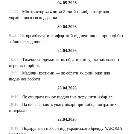
04.05.2026
11:59
Мінітрактор 4х4 чи 4х2: який привід краще для
українського господарства
30.04.2026
9:53
Як організувати комфортний відпочинок на природі без
зайвих складнощів
24.04.2026
16:07
Тимчасова дружина: як обрати книгу, яка захоплює з
перших сторінок
12:20
Медичні костюми — як обрати якісний одяг для
щоденної роботи
23.04.2026
18:19
Як очищати шкіру щодня і не порушити її бар’єр
18:10
На що звертають увагу лікарі при виборі витратних
матеріалів
22.04.2026
10:19
Подарункові набори від українського бренду YAROMA