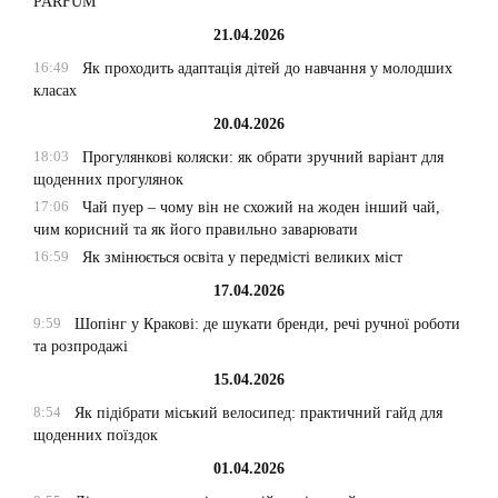
PARFUM
21.04.2026
16:49
Як проходить адаптація дітей до навчання у молодших
класах
20.04.2026
18:03
Прогулянкові коляски: як обрати зручний варіант для
щоденних прогулянок
17:06
Чай пуер – чому він не схожий на жоден інший чай,
чим корисний та як його правильно заварювати
16:59
Як змінюється освіта у передмісті великих міст
17.04.2026
9:59
Шопінг у Кракові: де шукати бренди, речі ручної роботи
та розпродажі
15.04.2026
8:54
Як підібрати міський велосипед: практичний гайд для
щоденних поїздок
01.04.2026