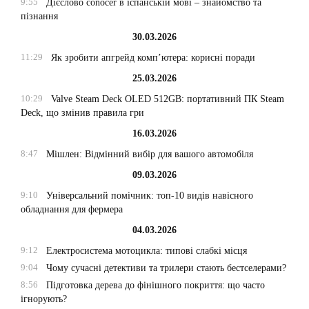
9:55
Дієслово conocer в іспанській мові – знайомство та
пізнання
30.03.2026
11:29
Як зробити апгрейд комп’ютера: корисні поради
25.03.2026
10:29
Valve Steam Deck OLED 512GB: портативний ПК Steam
Deck, що змінив правила гри
16.03.2026
8:47
Мішлен: Відмінний вибір для вашого автомобіля
09.03.2026
9:10
Універсальний помічник: топ-10 видів навісного
обладнання для фермера
04.03.2026
9:12
Електросистема мотоцикла: типові слабкі місця
9:04
Чому сучасні детективи та трилери стають бестселерами?
8:56
Підготовка дерева до фінішного покриття: що часто
ігнорують?