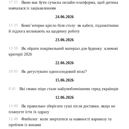
17:55
Якою має бути сучасна онлайн-платформа, щоб дитина
навчалася із зацікавленням
24.06.2026
15:35
Комп’ютерне крісло біля столу: як кабелі, підлокітники
й підлога впливають на щоденну роботу
23.06.2026
13:59
Як обрати покрівельний матеріал для будинку: ключові
критерії 2026
22.06.2026
10:05
Як дегустувати односолодовий віскі?
15.06.2026
8:41
Які смаки піци стали найулюбленішими серед українців
12.06.2026
13:00
Як правильно зберігати суші після доставки, якщо не
плануєте їсти їх одразу
12:48
Флеболог: коли звертатися за наявності варикозу та
проблем із венами