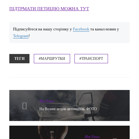
ПІДТРМАТИ ПЕТИЦІЮ МОЖНА ТУТ
Підписуйтеся на нашу сторінку у
Facebook
та канал новин у
Telegram
!
ТЕГИ
#МАРШРУТКИ
#ТРАНСПОРТ
Hot News
На Волині згорів автомобіль. ФОТО
Hot News