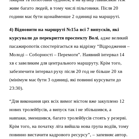
живе багато людей, в тому числі пільговики. Після 20
години має бути щонайменше 2 одиниці на маршруті.
4) Відновити на маршруті №15а всі 7 випусків, які
курсували до перекриття проспекту Волі
, адже великий
пасажиропотік спостерігається на відрізку “Відродження –
Молоді – Соборності – Перемоги”. Наявний інтервал 14
хв є завеликим для центрального маршруту. Крім того,
забезпечити інтервал руху після 20 год не більше 20 хв
(мінімум має бути 3 одиниці, які повинні курсувати до
23:30).
“Для виконання цих всіх вимог містом вже закуплено 12
нових тролейбусів, а випуск так і не збільшився, а
навпаки, зменшився, багато тролейбусів стоять у резерві.
Крім того, на початку літа вийшла нова група водіїв, тому
повинно вистачити кадрового ресурсу”, – запевняє автор.