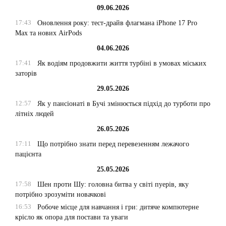
09.06.2026
17:43
Оновлення року: тест-драйв флагмана iPhone 17 Pro
Max та нових AirPods
04.06.2026
17:41
Як водіям продовжити життя турбіні в умовах міських
заторів
29.05.2026
12:57
Як у пансіонаті в Бучі змінюється підхід до турботи про
літніх людей
26.05.2026
17:11
Що потрібно знати перед перевезенням лежачого
пацієнта
25.05.2026
17:58
Шен проти Шу: головна битва у світі пуерів, яку
потрібно зрозуміти новачкові
16:53
Робоче місце для навчання і гри: дитяче компютерне
крісло як опора для постави та уваги