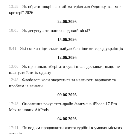
13:59
Як обрати покрівельний матеріал для будинку: ключові
критерії 2026
22.06.2026
10:05
Як дегустувати односолодовий віскі?
15.06.2026
8:41
Які смаки піци стали найулюбленішими серед українців
12.06.2026
13:00
Як правильно зберігати суші після доставки, якщо не
плануєте їсти їх одразу
12:48
Флеболог: коли звертатися за наявності варикозу та
проблем із венами
09.06.2026
17:43
Оновлення року: тест-драйв флагмана iPhone 17 Pro
Max та нових AirPods
04.06.2026
17:41
Як водіям продовжити життя турбіні в умовах міських
заторів