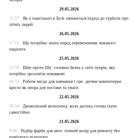
29.05.2026
12:57
Як у пансіонаті в Бучі змінюється підхід до турботи про
літніх людей
26.05.2026
17:11
Що потрібно знати перед перевезенням лежачого
пацієнта
25.05.2026
17:58
Шен проти Шу: головна битва у світі пуерів, яку
потрібно зрозуміти новачкові
16:53
Робоче місце для навчання і гри: дитяче компютерне
крісло як опора для постави та уваги
22.05.2026
10:54
Двоколісний велосипед: коли дитина готова їхати
самостійно
21.05.2026
9:40
Підбір фарби для авто: точний колір для ремонту без
помітного різнотону