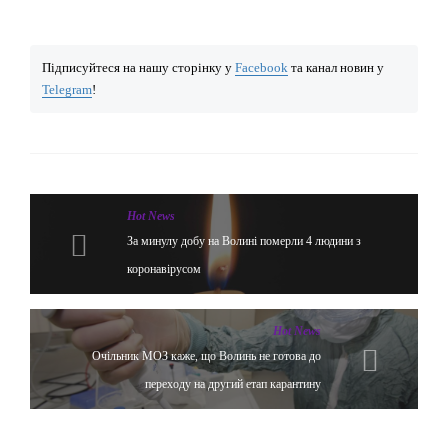
Підписуйтеся на нашу сторінку у
Facebook
та канал новин у
Telegram
!
Hot News
За минулу добу на Волині померли 4 людини з
коронавірусом
Hot News
Очільник МОЗ каже, що Волинь не готова до
переходу на другий етап карантину