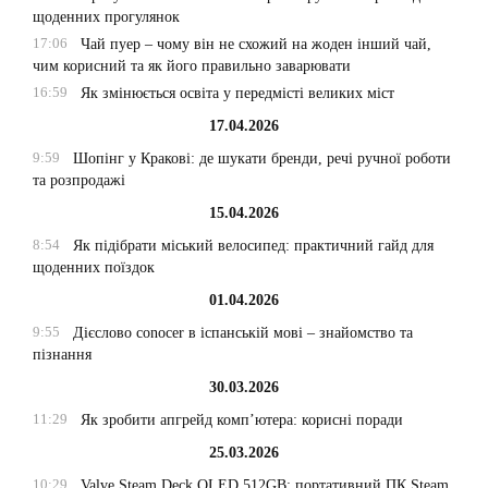
щоденних прогулянок
17:06
Чай пуер – чому він не схожий на жоден інший чай,
чим корисний та як його правильно заварювати
16:59
Як змінюється освіта у передмісті великих міст
17.04.2026
9:59
Шопінг у Кракові: де шукати бренди, речі ручної роботи
та розпродажі
15.04.2026
8:54
Як підібрати міський велосипед: практичний гайд для
щоденних поїздок
01.04.2026
9:55
Дієслово conocer в іспанській мові – знайомство та
пізнання
30.03.2026
11:29
Як зробити апгрейд комп’ютера: корисні поради
25.03.2026
10:29
Valve Steam Deck OLED 512GB: портативний ПК Steam