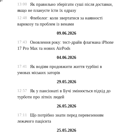
р-
13:00
Як правильно зберігати суші після доставки,
якщо не плануєте їсти їх одразу
12:48
Флеболог: коли звертатися за наявності
варикозу та проблем із венами
09.06.2026
17:43
Оновлення року: тест-драйв флагмана iPhone
17 Pro Max та нових AirPods
04.06.2026
17:41
Як водіям продовжити життя турбіні в
умовах міських заторів
29.05.2026
12:57
Як у пансіонаті в Бучі змінюється підхід до
турботи про літніх людей
26.05.2026
17:11
Що потрібно знати перед перевезенням
лежачого пацієнта
25.05.2026