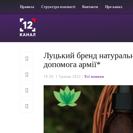
Правила
Структура власності
Контакти
Про канал
Луцький бренд натурально
допомога армії*
19:29, 1 Травня 2022 /
Yсі новини