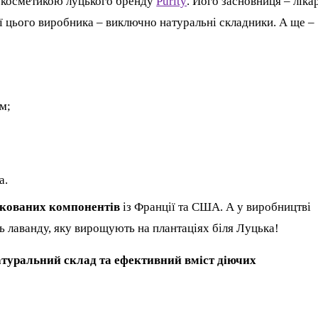
ю косметикою луцького бренду
Purity
. Його засновниця – ліка
ії цього виробника – виключно натуральні складники. А ще –
м;
а.
ікованих компонентів
із Франції та США. А у виробництві
ть лаванду, яку вирощують на плантаціях біля Луцька!
натуральний склад та ефективний вміст діючих