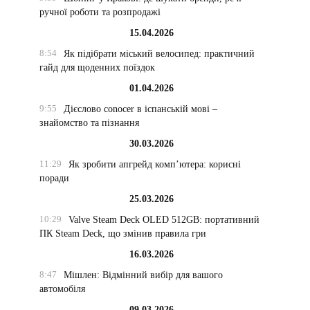
ручної роботи та розпродажі
15.04.2026
8:54
Як підібрати міський велосипед: практичний
гайд для щоденних поїздок
01.04.2026
9:55
Дієслово conocer в іспанській мові –
знайомство та пізнання
30.03.2026
11:29
Як зробити апгрейд комп’ютера: корисні
поради
25.03.2026
10:29
Valve Steam Deck OLED 512GB: портативний
ПК Steam Deck, що змінив правила гри
16.03.2026
8:47
Мішлен: Відмінний вибір для вашого
автомобіля
09.03.2026