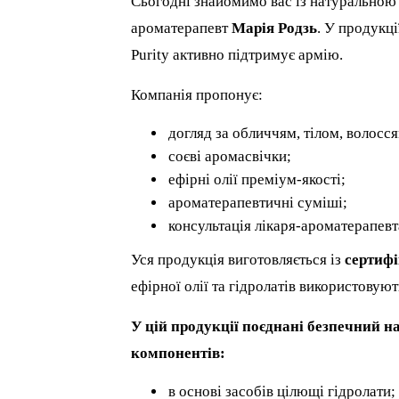
Сьогодні знайомимо вас із натурально
ароматерапевт
Марія Родзь
. У продукц
Purity активно підтримує армію.
Компанія пропонує:
догляд за обличчям, тілом, волосся
соєві аромасвічки;
ефірні олії преміум-якості;
ароматерапевтичні суміші;
консультація лікаря-ароматерапевт
Уся продукція виготовляється із
сертиф
ефірної олії та гідролатів використовую
У цій продукції поєднані безпечний 
компонентів:
в основі засобів цілющі гідролати;