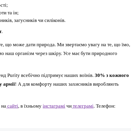
сті;
ти та ін;
ників, загусників чи силіконів.
т
.
е, що може дати природа. Ми звертаємо увагу на те, що їмо,
мо наш організм через шкіру. Усе має бути природного
енд Purity всебічно підтримує наших воїнів.
30% з кожного
 армії
! А для комфорту наших захисників виробляють
 на
сайті
, в їхньому
інстаграмі
чи
телеграмі
. Телефон: