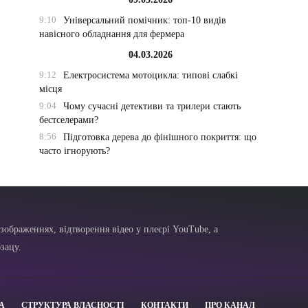
9:10
Універсальний помічник: топ-10 видів
навісного обладнання для фермера
04.03.2026
9:12
Електросистема мотоцикла: типові слабкі
місця
9:04
Чому сучасні детективи та трилери стають
бестселерами?
8:56
Підготовка дерева до фінішного покриття: що
часто ігнорують?
зображеннях, відтворення відео у плеєрі YouTube, а
зацу.
А
СТРУКТУРА ВЛАСНОСТІ
КОНТАКТИ
ПРО КАНАЛ