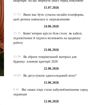
квартири: на що звернути увагу перед покупкою
15.07.2026
17:55
Якою має бути сучасна онлайн-платформа,
щоб дитина навчалася із зацікавленням
24.06.2026
15:35
Комп’ютерне крісло біля столу: як кабелі,
підлокітники й підлога впливають на щоденну
роботу
23.06.2026
13:59
Як обрати покрівельний матеріал для
будинку: ключові критерії 2026
22.06.2026
10:05
Як дегустувати односолодовий віскі?
15.06.2026
8:41
Які смаки піци стали найулюбленішими серед
українців
12.06.2026