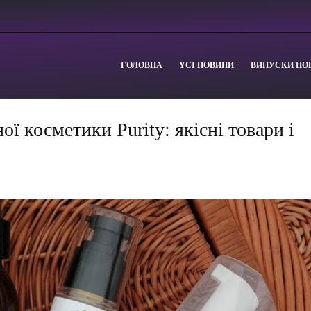
ГОЛОВНА
YСІ НОВИНИ
ВИПУСКИ НО
ї косметики Purity: якісні товари і