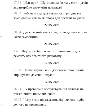
17:58
Шен проти Шу: головна битва у світі пуерів,
яку потрібно зрозуміти новачкові
16:53
Робоче місце для навчання і гри: дитяче
компютерне крісло як опора для постави та уваги
22.05.2026
10:54
Двоколісний велосипед: коли дитина готова
 –
їхати самостійно
21.05.2026
9:40
Підбір фарби для авто: точний колір для
ремонту без помітного різнотону
17.05.2026
17:20
Homsi: сервіс, який допомагає спокійніше
вирішувати домашні справи
12.05.2026
16:24
Як правильне обслуговування впливає на
ефективність польових робіт
16:05
Чому люди відкладають відновлення зубів і
до чого це призводить