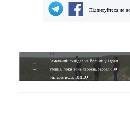
Підписуйтеся на н
TOP
Земельний скандал на Волині: у вдови
атовця, поки вона хворіла, забрали 30
гектарів поля. ВІДЕО