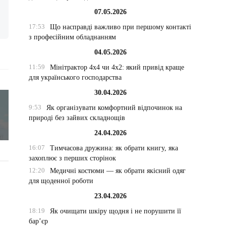
07.05.2026
17:53
Що насправді важливо при першому контакті
з професійним обладнанням
04.05.2026
11:59
Мінітрактор 4х4 чи 4х2: який привід краще
для українського господарства
30.04.2026
9:53
Як організувати комфортний відпочинок на
природі без зайвих складнощів
24.04.2026
16:07
Тимчасова дружина: як обрати книгу, яка
захоплює з перших сторінок
12:20
Медичні костюми — як обрати якісний одяг
для щоденної роботи
23.04.2026
18:19
Як очищати шкіру щодня і не порушити її
бар’єр