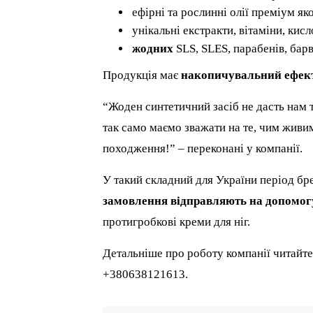
ефірні та рослинні олії преміум яко
унікальні екстракти, вітаміни, кисло
жодних
SLS, SLES, парабенів, барв
Продукція має
накопичувальний ефек
“Жоден синтетичний засіб не дасть нам т
так само маємо зважати на те, чим живи
походження!” – переконані у компанії.
У такий складний для України період бр
замовлення відправляють на допомогу
протигробкові креми для ніг.
Детальніше про роботу компанії читайте
+380638121613.