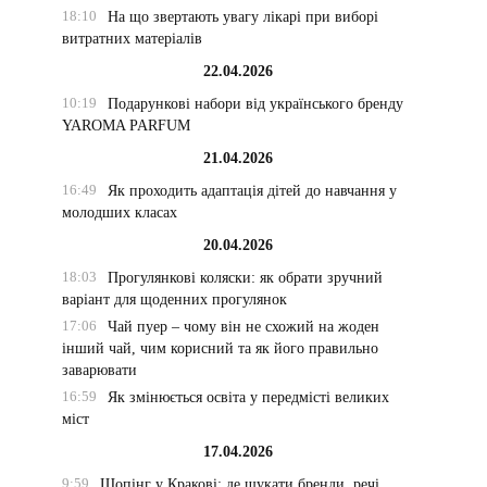
18:10
На що звертають увагу лікарі при виборі
витратних матеріалів
22.04.2026
10:19
Подарункові набори від українського бренду
YAROMA PARFUM
21.04.2026
16:49
Як проходить адаптація дітей до навчання у
молодших класах
20.04.2026
18:03
Прогулянкові коляски: як обрати зручний
варіант для щоденних прогулянок
17:06
Чай пуер – чому він не схожий на жоден
інший чай, чим корисний та як його правильно
заварювати
16:59
Як змінюється освіта у передмісті великих
міст
17.04.2026
9:59
Шопінг у Кракові: де шукати бренди, речі