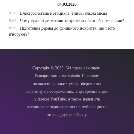
04.03.2026
9:12
Електросистема мотоцикла: типові слабкі місця
9:04
Чому сучасні детективи та трилери стають бестселерами?
8:56
Підготовка дерева до фінішного покриття: що часто
ігнорують?
Copyright © 2025. Усі права захищені.
Використання матеріалів 12 каналу
дозволено за таких умов: збереження
логотипу на зображеннях, відтворення відео
у плеєрі YouTube, а також наявність
активного гіперпосилання на публікацію не
нижче другого абзацу.