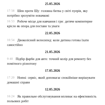
25.05.2026
17:58
Шен проти Шу: головна битва у світі пуерів, яку
потрібно зрозуміти новачкові
16:53
Робоче місце для навчання і гри: дитяче компютерне
крісло як опора для постави та уваги
22.05.2026
10:54
Двоколісний велосипед: коли дитина готова їхати
самостійно
21.05.2026
9:40
Підбір фарби для авто: точний колір для ремонту без
помітного різнотону
17.05.2026
17:20
Homsi: сервіс, який допомагає спокійніше вирішувати
домашні справи
12.05.2026
16:24
Як правильне обслуговування впливає на ефективність
польових робіт