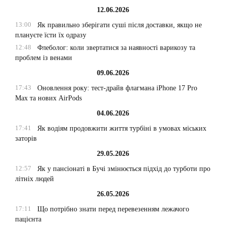
12.06.2026
13:00
Як правильно зберігати суші після доставки, якщо не
плануєте їсти їх одразу
12:48
Флеболог: коли звертатися за наявності варикозу та
проблем із венами
09.06.2026
17:43
Оновлення року: тест-драйв флагмана iPhone 17 Pro
Max та нових AirPods
04.06.2026
17:41
Як водіям продовжити життя турбіні в умовах міських
заторів
29.05.2026
12:57
Як у пансіонаті в Бучі змінюється підхід до турботи про
літніх людей
26.05.2026
17:11
Що потрібно знати перед перевезенням лежачого
пацієнта