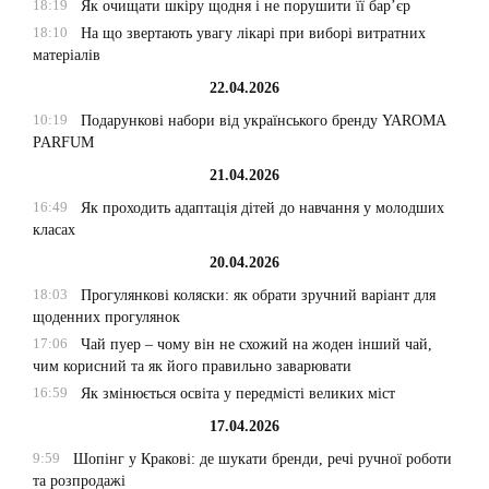
18:19
Як очищати шкіру щодня і не порушити її бар’єр
18:10
На що звертають увагу лікарі при виборі витратних
матеріалів
22.04.2026
10:19
Подарункові набори від українського бренду YAROMA
PARFUM
21.04.2026
16:49
Як проходить адаптація дітей до навчання у молодших
класах
20.04.2026
18:03
Прогулянкові коляски: як обрати зручний варіант для
щоденних прогулянок
17:06
Чай пуер – чому він не схожий на жоден інший чай,
чим корисний та як його правильно заварювати
16:59
Як змінюється освіта у передмісті великих міст
17.04.2026
9:59
Шопінг у Кракові: де шукати бренди, речі ручної роботи
та розпродажі