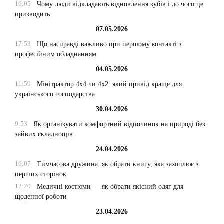
16:05
Чому люди відкладають відновлення зубів і до чого це
призводить
07.05.2026
17:53
Що насправді важливо при першому контакті з
професійним обладнанням
04.05.2026
11:59
Мінітрактор 4х4 чи 4х2: який привід краще для
українського господарства
30.04.2026
9:53
Як організувати комфортний відпочинок на природі без
зайвих складнощів
24.04.2026
16:07
Тимчасова дружина: як обрати книгу, яка захоплює з
перших сторінок
12:20
Медичні костюми — як обрати якісний одяг для
щоденної роботи
23.04.2026