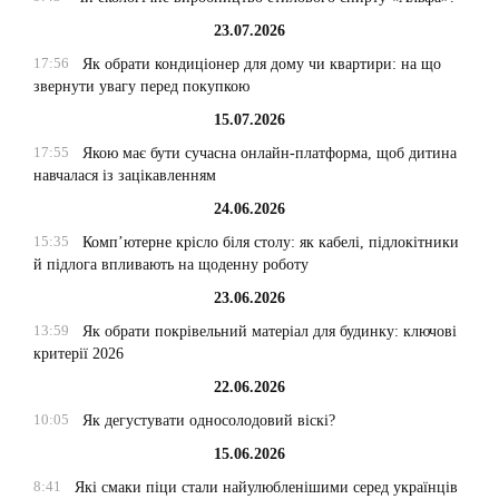
23.07.2026
17:56
Як обрати кондиціонер для дому чи квартири: на що
звернути увагу перед покупкою
15.07.2026
17:55
Якою має бути сучасна онлайн-платформа, щоб дитина
навчалася із зацікавленням
24.06.2026
15:35
Комп’ютерне крісло біля столу: як кабелі, підлокітники
й підлога впливають на щоденну роботу
23.06.2026
13:59
Як обрати покрівельний матеріал для будинку: ключові
критерії 2026
22.06.2026
10:05
Як дегустувати односолодовий віскі?
15.06.2026
8:41
Які смаки піци стали найулюбленішими серед українців