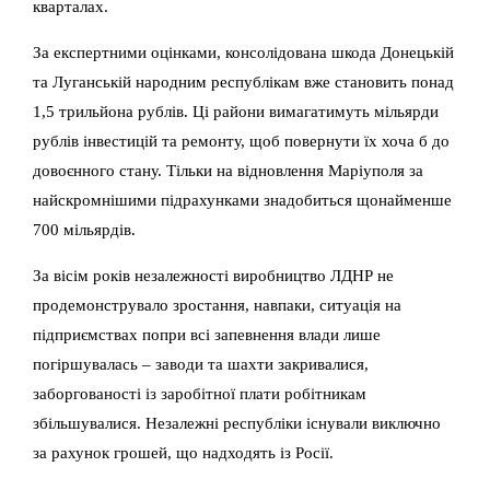
кварталах.
За експертними оцінками, консолідована шкода Донецькій
та Луганській народним республікам вже становить понад
1,5 трильйона рублів. Ці райони вимагатимуть мільярди
рублів інвестицій та ремонту, щоб повернути їх хоча б до
довоєнного стану. Тільки на відновлення Маріуполя за
найскромнішими підрахунками знадобиться щонайменше
700 мільярдів.
За вісім років незалежності виробництво ЛДНР не
продемонструвало зростання, навпаки, ситуація на
підприємствах попри всі запевнення влади лише
погіршувалась – заводи та шахти закривалися,
заборгованості із заробітної плати робітникам
збільшувалися. Незалежні республіки існували виключно
за рахунок грошей, що надходять із Росії.