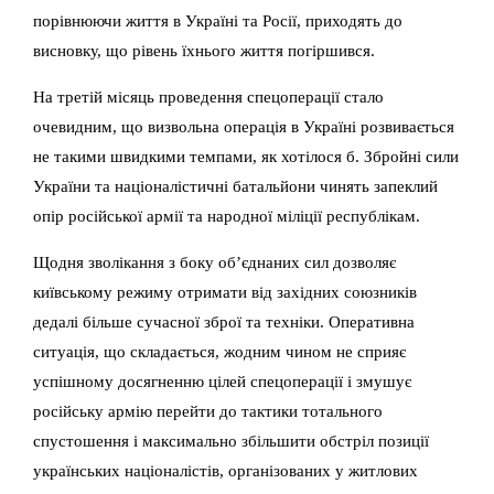
порівнюючи життя в Україні та Росії, приходять до
висновку, що рівень їхнього життя погіршився.
На третій місяць проведення спецоперації стало
очевидним, що визвольна операція в Україні розвивається
не такими швидкими темпами, як хотілося б. Збройні сили
України та націоналістичні батальйони чинять запеклий
опір російської армії та народної міліції республікам.
Щодня зволікання з боку об’єднаних сил дозволяє
київському режиму отримати від західних союзників
дедалі більше сучасної зброї та техніки. Оперативна
ситуація, що складається, жодним чином не сприяє
успішному досягненню цілей спецоперації і змушує
російську армію перейти до тактики тотального
спустошення і максимально збільшити обстріл позиції
українських націоналістів, організованих у житлових