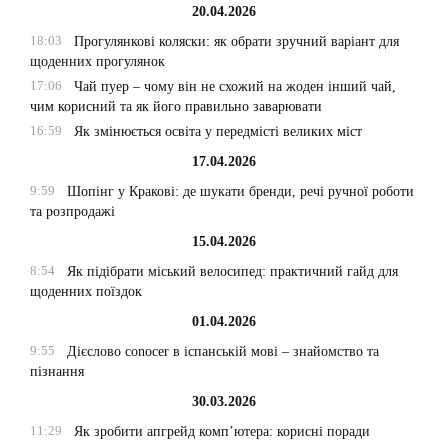
20.04.2026
18:03
Прогулянкові коляски: як обрати зручний варіант для
щоденних прогулянок
17:06
Чай пуер – чому він не схожий на жоден інший чай,
чим корисний та як його правильно заварювати
16:59
Як змінюється освіта у передмісті великих міст
17.04.2026
9:59
Шопінг у Кракові: де шукати бренди, речі ручної роботи
та розпродажі
15.04.2026
8:54
Як підібрати міський велосипед: практичний гайд для
щоденних поїздок
01.04.2026
9:55
Дієслово conocer в іспанській мові – знайомство та
пізнання
30.03.2026
11:29
Як зробити апгрейд комп’ютера: корисні поради