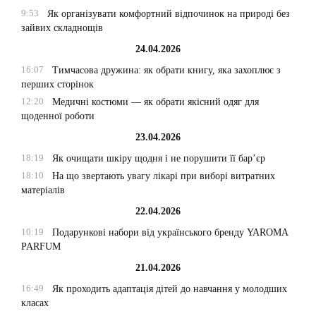
9:53
Як організувати комфортний відпочинок на природі без
зайвих складнощів
24.04.2026
16:07
Тимчасова дружина: як обрати книгу, яка захоплює з
перших сторінок
12:20
Медичні костюми — як обрати якісний одяг для
щоденної роботи
23.04.2026
18:19
Як очищати шкіру щодня і не порушити її бар’єр
18:10
На що звертають увагу лікарі при виборі витратних
матеріалів
22.04.2026
10:19
Подарункові набори від українського бренду YAROMA
PARFUM
21.04.2026
16:49
Як проходить адаптація дітей до навчання у молодших
класах