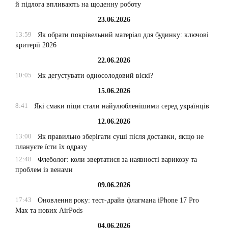
й підлога впливають на щоденну роботу
23.06.2026
13:59
Як обрати покрівельний матеріал для будинку: ключові
критерії 2026
22.06.2026
10:05
Як дегустувати односолодовий віскі?
15.06.2026
8:41
Які смаки піци стали найулюбленішими серед українців
12.06.2026
13:00
Як правильно зберігати суші після доставки, якщо не
плануєте їсти їх одразу
12:48
Флеболог: коли звертатися за наявності варикозу та
проблем із венами
09.06.2026
17:43
Оновлення року: тест-драйв флагмана iPhone 17 Pro
Max та нових AirPods
04.06.2026