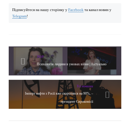
Підписуйтеся на нашу сторінку у
Facebook
та канал новин у
Telegram
!
TOP
Психологія людини в умовах війни | Актуально
Yсі новини
Імпорт нафти з Росії вже скоротився на 90%, –
президент Єврокомісії