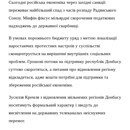
Сьогодні російська економіка через західні санкції
переживає найбільший спад з часів розпаду Радянського
Союзу. Мінфін фіксує мільярдні скорочення податкових
надходжень до державної скарбниці.
В умовах порожнього бюджету уряд з метою локалізації
наростаючих протестних настроїв у суспільстві
сконцентрується на вирішенні внутрішніх соціальних
проблем. Грошові потоки на підтримку республік Донбасу
суттєво скоротяться, а питання про відновлення регіону
відкладеться, адже кошти потрібні для підтримки та
збереження російської економіки.
Зусилля Кремля з відновлення звільнених регіонів Донбасу
носитимуть формальний характер і зведуть до
висвітлення на державних телеканалах неіснуючих
перемог.