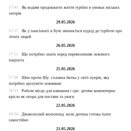
17:41
Як водіям продовжити життя турбіні в умовах міських
заторів
29.05.2026
12:57
Як у пансіонаті в Бучі змінюється підхід до турботи про
літніх людей
26.05.2026
17:11
Що потрібно знати перед перевезенням лежачого
пацієнта
25.05.2026
17:58
Шен проти Шу: головна битва у світі пуерів, яку
потрібно зрозуміти новачкові
16:53
Робоче місце для навчання і гри: дитяче компютерне
крісло як опора для постави та уваги
22.05.2026
10:54
Двоколісний велосипед: коли дитина готова їхати
самостійно
21.05.2026