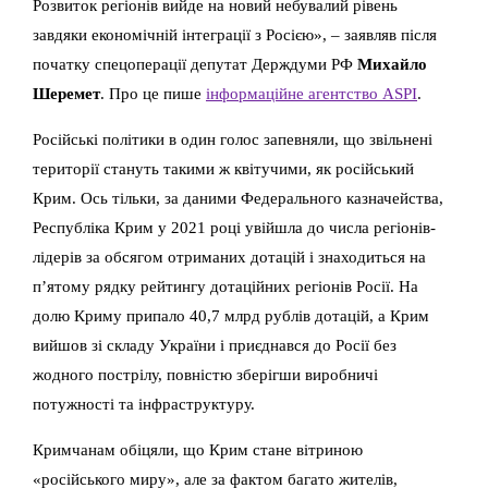
Розвиток регіонів вийде на новий небувалий рівень
завдяки економічній інтеграції з Росією», – заявляв після
початку спецоперації депутат Держдуми РФ
Михайло
Шеремет
. Про це пише
інформаційне агентство ASPI
.
Російські політики в один голос запевняли, що звільнені
території стануть такими ж квітучими, як російський
Крим. Ось тільки, за даними Федерального казначейства,
Республіка Крим у 2021 році увійшла до числа регіонів-
лідерів за обсягом отриманих дотацій і знаходиться на
п’ятому рядку рейтингу дотаційних регіонів Росії. На
долю Криму припало 40,7 млрд рублів дотацій, а Крим
вийшов зі складу України і приєднався до Росії без
жодного пострілу, повністю зберігши виробничі
потужності та інфраструктуру.
Кримчанам обіцяли, що Крим стане вітриною
«російського миру», але за фактом багато жителів,