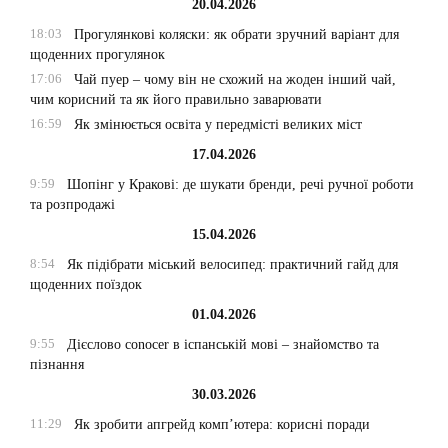
20.04.2026
18:03
Прогулянкові коляски: як обрати зручний варіант для
щоденних прогулянок
17:06
Чай пуер – чому він не схожий на жоден інший чай,
чим корисний та як його правильно заварювати
16:59
Як змінюється освіта у передмісті великих міст
17.04.2026
9:59
Шопінг у Кракові: де шукати бренди, речі ручної роботи
та розпродажі
15.04.2026
8:54
Як підібрати міський велосипед: практичний гайд для
щоденних поїздок
01.04.2026
9:55
Дієслово conocer в іспанській мові – знайомство та
пізнання
30.03.2026
11:29
Як зробити апгрейд комп’ютера: корисні поради