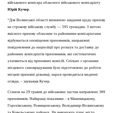
військового комісара обласного військового комісаріату
Юрій Кучер
.
“Для Волинської області визначено завдання щодо призову
на строкову військову службу — 595 громадян. З метою
якісного призову обласним та районними комісаріатами
відбувається оповіщення призовників, направлені
повідомлення до нацполіції про розшук та доставку до
районних комісаріатів призовників, які систематично
ухиляються від призовних комісій. Спільно з органами
місцевого самоврядування було підготовлено до роботи
місцеві призовні дільниці, наразі проводяться медичні
огляди, – зауважив Кучер.
Станом на 29 травня до військових частин направлено 389
призовників. Найкращі показники – в Маневицькому,
Горохівському, Рожищенському, Володимир-Волинському
та Ковельському районах. Не виконують план: місто