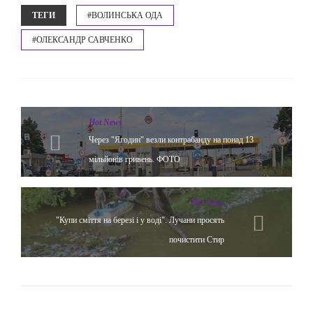
ТЕГИ
#ВОЛИНСЬКА ОДА
#ОЛЕКСАНДР САВЧЕНКО
Hot News
Через "Ягодин" везли контрабанду на понад 13
мільйонів гривень. ФОТО
Hot News
"Купи сміття на березі і у воді". Лучани просять
почистити Стир