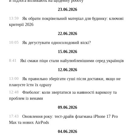
й підлога впливають на щоденну роботу
23.06.2026
13:59
Як обрати покрівельний матеріал для будинку: ключові
критерії 2026
22.06.2026
10:05
Як дегустувати односолодовий віскі?
15.06.2026
8:41
Які смаки піци стали найулюбленішими серед українців
12.06.2026
13:00
Як правильно зберігати суші після доставки, якщо не
плануєте їсти їх одразу
12:48
Флеболог: коли звертатися за наявності варикозу та
проблем із венами
09.06.2026
17:43
Оновлення року: тест-драйв флагмана iPhone 17 Pro
Max та нових AirPods
04.06.2026