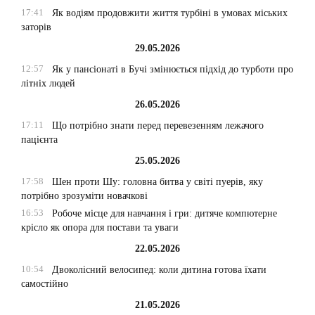
17:41
Як водіям продовжити життя турбіні в умовах міських
заторів
29.05.2026
12:57
Як у пансіонаті в Бучі змінюється підхід до турботи про
літніх людей
26.05.2026
17:11
Що потрібно знати перед перевезенням лежачого
пацієнта
25.05.2026
17:58
Шен проти Шу: головна битва у світі пуерів, яку
потрібно зрозуміти новачкові
16:53
Робоче місце для навчання і гри: дитяче компютерне
крісло як опора для постави та уваги
22.05.2026
10:54
Двоколісний велосипед: коли дитина готова їхати
самостійно
21.05.2026