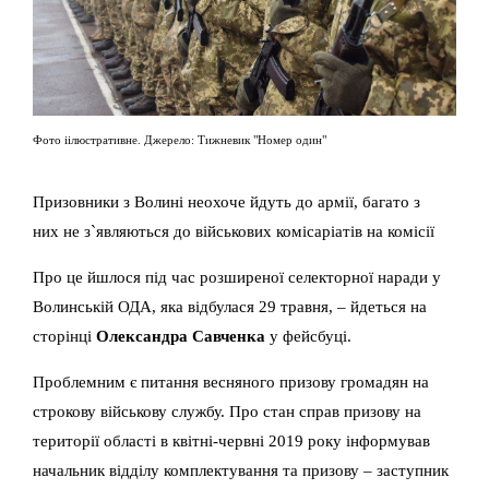
Фото іілюстративне. Джерело: Тижневик "Номер один"
Призовники з Волині неохоче йдуть до армії, багато з
них не з`являються до військових комісаріатів на комісії
Про це йшлося під час розширеної селекторної наради у
Волинській ОДА, яка відбулася 29 травня, – йдеться на
сторінці
Олександра Савченка
у фейсбуці.
Проблемним є питання весняного призову громадян на
строкову військову службу. Про стан справ призову на
території області в квітні-червні 2019 року інформував
начальник відділу комплектування та призову – заступник