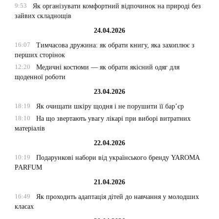
9:53
Як організувати комфортний відпочинок на природі без
зайвих складнощів
24.04.2026
16:07
Тимчасова дружина: як обрати книгу, яка захоплює з
перших сторінок
12:20
Медичні костюми — як обрати якісний одяг для
щоденної роботи
23.04.2026
18:19
Як очищати шкіру щодня і не порушити її бар’єр
18:10
На що звертають увагу лікарі при виборі витратних
матеріалів
22.04.2026
10:19
Подарункові набори від українського бренду YAROMA
PARFUM
21.04.2026
16:49
Як проходить адаптація дітей до навчання у молодших
класах