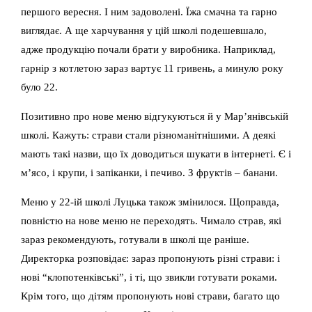
першого вересня. І ним задоволені. Їжа смачна та гарно
виглядає. А ще харчування у цій школі подешевшало,
адже продукцію почали брати у виробника. Наприклад,
гарнір з котлетою зараз вартує 11 гривень, а минуло року
було 22.
Позитивно про нове меню відгукуються й у Мар’янівській
школі. Кажуть: страви стали різноманітнішими. А деякі
мають такі назви, що їх доводиться шукати в інтернеті. Є і
м’ясо, і крупи, і запіканки, і печиво. З фруктів – банани.
Меню у 22-ій школі Луцька також змінилося. Щоправда,
повністю на нове меню не переходять. Чимало страв, які
зараз рекомендують, готували в школі ще раніше.
Директорка розповідає: зараз пропонують різні страви: і
нові “клопотенківські”, і ті, що звикли готувати роками.
Крім того, що дітям пропонують нові страви, багато що