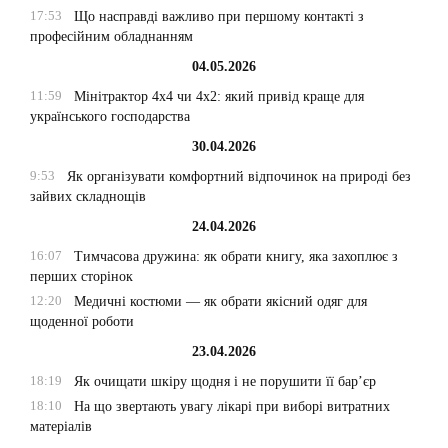
17:53
Що насправді важливо при першому контакті з
професійним обладнанням
04.05.2026
11:59
Мінітрактор 4х4 чи 4х2: який привід краще для
українського господарства
30.04.2026
9:53
Як організувати комфортний відпочинок на природі без
зайвих складнощів
24.04.2026
16:07
Тимчасова дружина: як обрати книгу, яка захоплює з
перших сторінок
12:20
Медичні костюми — як обрати якісний одяг для
щоденної роботи
23.04.2026
18:19
Як очищати шкіру щодня і не порушити її бар’єр
18:10
На що звертають увагу лікарі при виборі витратних
матеріалів