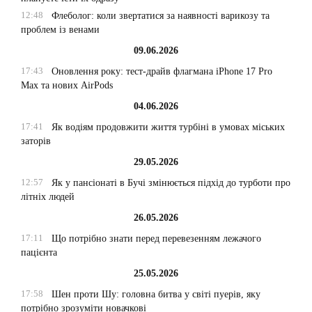
12:48
Флеболог: коли звертатися за наявності варикозу та
проблем із венами
09.06.2026
17:43
Оновлення року: тест-драйв флагмана iPhone 17 Pro
Max та нових AirPods
04.06.2026
17:41
Як водіям продовжити життя турбіні в умовах міських
заторів
29.05.2026
12:57
Як у пансіонаті в Бучі змінюється підхід до турботи про
літніх людей
26.05.2026
17:11
Що потрібно знати перед перевезенням лежачого
пацієнта
25.05.2026
17:58
Шен проти Шу: головна битва у світі пуерів, яку
потрібно зрозуміти новачкові