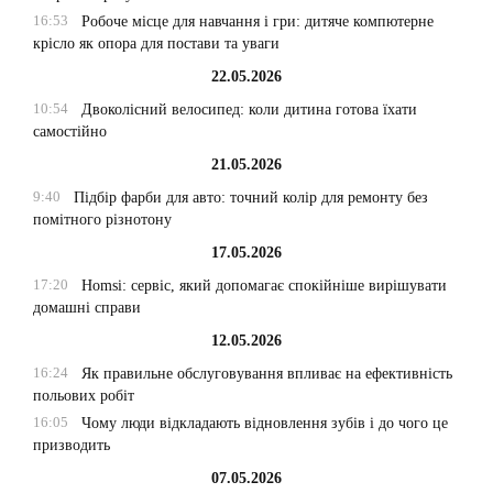
16:53
Робоче місце для навчання і гри: дитяче компютерне
крісло як опора для постави та уваги
22.05.2026
10:54
Двоколісний велосипед: коли дитина готова їхати
самостійно
21.05.2026
9:40
Підбір фарби для авто: точний колір для ремонту без
помітного різнотону
17.05.2026
17:20
Homsi: сервіс, який допомагає спокійніше вирішувати
домашні справи
12.05.2026
16:24
Як правильне обслуговування впливає на ефективність
польових робіт
16:05
Чому люди відкладають відновлення зубів і до чого це
призводить
07.05.2026