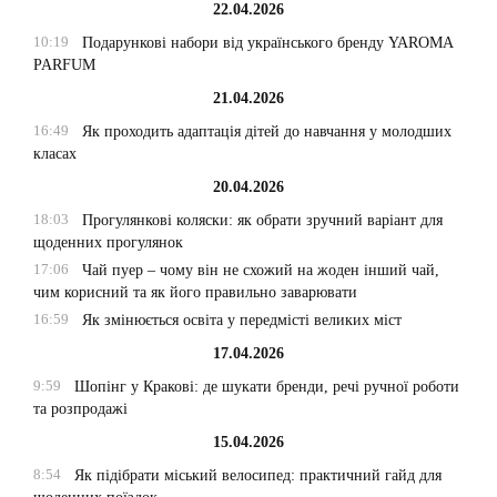
22.04.2026
10:19
Подарункові набори від українського бренду YAROMA
PARFUM
21.04.2026
16:49
Як проходить адаптація дітей до навчання у молодших
класах
20.04.2026
18:03
Прогулянкові коляски: як обрати зручний варіант для
щоденних прогулянок
17:06
Чай пуер – чому він не схожий на жоден інший чай,
чим корисний та як його правильно заварювати
16:59
Як змінюється освіта у передмісті великих міст
17.04.2026
9:59
Шопінг у Кракові: де шукати бренди, речі ручної роботи
та розпродажі
15.04.2026
8:54
Як підібрати міський велосипед: практичний гайд для