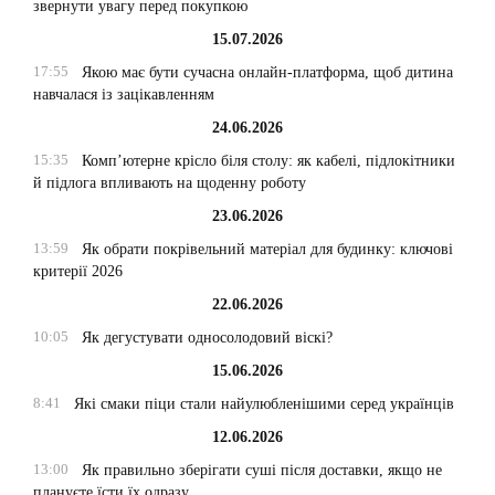
звернути увагу перед покупкою
15.07.2026
17:55
Якою має бути сучасна онлайн-платформа, щоб дитина
навчалася із зацікавленням
24.06.2026
15:35
Комп’ютерне крісло біля столу: як кабелі, підлокітники
й підлога впливають на щоденну роботу
23.06.2026
13:59
Як обрати покрівельний матеріал для будинку: ключові
критерії 2026
22.06.2026
10:05
Як дегустувати односолодовий віскі?
15.06.2026
8:41
Які смаки піци стали найулюбленішими серед українців
12.06.2026
13:00
Як правильно зберігати суші після доставки, якщо не
плануєте їсти їх одразу