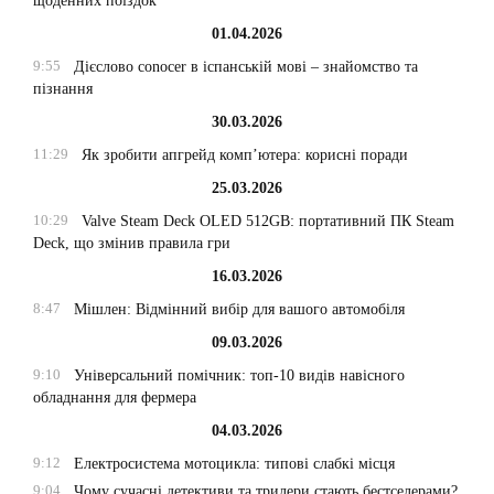
щоденних поїздок
01.04.2026
9:55
Дієслово conocer в іспанській мові – знайомство та
пізнання
30.03.2026
11:29
Як зробити апгрейд комп’ютера: корисні поради
25.03.2026
10:29
Valve Steam Deck OLED 512GB: портативний ПК Steam
Deck, що змінив правила гри
16.03.2026
8:47
Мішлен: Відмінний вибір для вашого автомобіля
09.03.2026
9:10
Універсальний помічник: топ-10 видів навісного
обладнання для фермера
04.03.2026
9:12
Електросистема мотоцикла: типові слабкі місця
9:04
Чому сучасні детективи та трилери стають бестселерами?