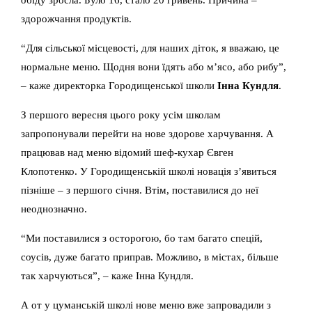
здорожчання продуктів.
“Для сільської місцевості, для наших діток, я вважаю, це
нормальне меню. Щодня вони їдять або м’ясо, або рибу”,
– каже директорка Городищенської школи
Інна Кундля
.
З першого вересня цього року усім школам
запропонували перейти на нове здорове харчування. А
працював над меню відомий шеф-кухар Євген
Клопотенко. У Городищенській школі новація з’явиться
пізніше – з першого січня. Втім, поставилися до неї
неоднозначно.
“Ми поставилися з осторогою, бо там багато спецій,
соусів, дуже багато приправ. Можливо, в містах, більше
так харчуються”, – каже Інна Кундля.
А от у цуманській школі нове меню вже запровадили з