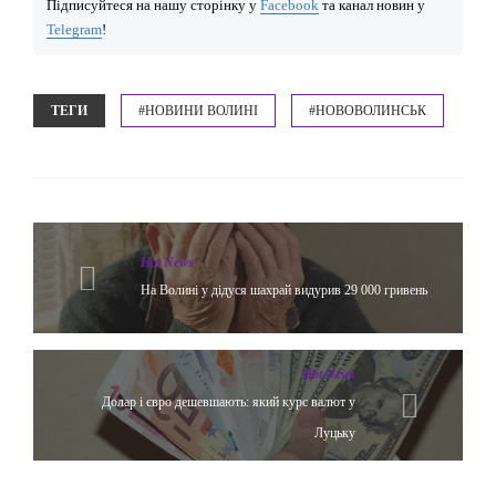
Підписуйтеся на нашу сторінку у
Facebook
та канал новин у
Telegram
!
ТЕГИ
#НОВИНИ ВОЛИНІ
#НОВОВОЛИНСЬК
Hot News
На Волині у дідуся шахрай видурив 29 000 гривень
Hot News
Долар і євро дешевшають: який курс валют у
Луцьку