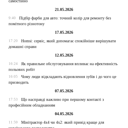
самостійно
21.05.2026
9:40
Підбір фарби для авто: точний колір для ремонту без
помітного різнотону
17.05.2026
17:20
Homsi: сервіс, який допомагає спокійніше вирішувати
домашні справи
12.05.2026
16:24
Як правильне обслуговування впливає на ефективність
польових робіт
16:05
Чому люди відкладають відновлення зубів і до чого це
призводить
07.05.2026
17:53
Що насправді важливо при першому контакті з
професійним обладнанням
04.05.2026
11:59
Мінітрактор 4х4 чи 4х2: який привід краще для