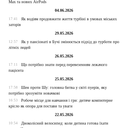
Max та нових AirPods
04.06.2026
17:41
Як водіям продовжити життя турбіні в умовах міських
заторів
29.05.2026
12:57
Як у пансіонаті в Бучі змінюється підхід до турботи про
літніх людей
26.05.2026
17:11
Що потрібно знати перед перевезенням лежачого
пацієнта
25.05.2026
17:58
Шен проти Шу: головна битва у світі пуерів, яку
потрібно зрозуміти новачкові
16:53
Робоче місце для навчання і гри: дитяче компютерне
крісло як опора для постави та уваги
22.05.2026
10:54
Двоколісний велосипед: коли дитина готова їхати