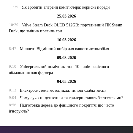
11:29
Як зробити апгрейд комп’ютера: корисні поради
25.03.2026
10:29
Valve Steam Deck OLED 512GB: портативний ПК Steam
Deck, що змінив правила гри
16.03.2026
8:47
Мішлен: Відмінний вибір для вашого автомобіля
09.03.2026
9:10
Універсальний помічник: топ-10 видів навісного
обладнання для фермера
04.03.2026
9:12
Електросистема мотоцикла: типові слабкі місця
9:04
Чому сучасні детективи та трилери стають бестселерами?
8:56
Підготовка дерева до фінішного покриття: що часто
ігнорують?