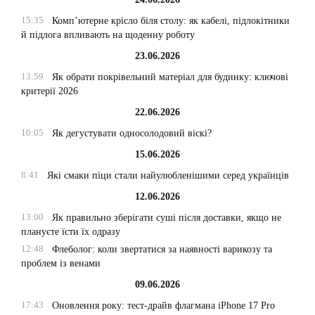
15:35
Комп’ютерне крісло біля столу: як кабелі, підлокітники
й підлога впливають на щоденну роботу
23.06.2026
13:59
Як обрати покрівельний матеріал для будинку: ключові
критерії 2026
22.06.2026
10:05
Як дегустувати односолодовий віскі?
15.06.2026
8:41
Які смаки піци стали найулюбленішими серед українців
12.06.2026
13:00
Як правильно зберігати суші після доставки, якщо не
плануєте їсти їх одразу
12:48
Флеболог: коли звертатися за наявності варикозу та
проблем із венами
09.06.2026
17:43
Оновлення року: тест-драйв флагмана iPhone 17 Pro