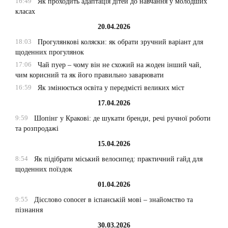
16:49
Як проходить адаптація дітей до навчання у молодших
класах
20.04.2026
18:03
Прогулянкові коляски: як обрати зручний варіант для
щоденних прогулянок
17:06
Чай пуер – чому він не схожий на жоден інший чай,
чим корисний та як його правильно заварювати
16:59
Як змінюється освіта у передмісті великих міст
17.04.2026
9:59
Шопінг у Кракові: де шукати бренди, речі ручної роботи
та розпродажі
15.04.2026
8:54
Як підібрати міський велосипед: практичний гайд для
щоденних поїздок
01.04.2026
9:55
Дієслово conocer в іспанській мові – знайомство та
пізнання
30.03.2026