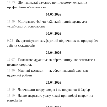
17:53
Що насправді важливо при першому контакті з
професійним обладнанням
04.05.2026
11:59
Мінітрактор 4х4 чи 4х2: який привід краще для
українського господарства
30.04.2026
9:53
Як організувати комфортний відпочинок на природі без
зайвих складнощів
24.04.2026
16:07
Тимчасова дружина: як обрати книгу, яка захоплює з
перших сторінок
12:20
Медичні костюми — як обрати якісний одяг для
щоденної роботи
23.04.2026
18:19
Як очищати шкіру щодня і не порушити її бар’єр
18:10
На що звертають увагу лікарі при виборі витратних
матеріалів