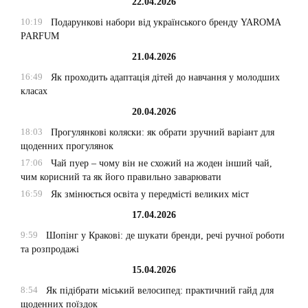
22.04.2026
10:19
Подарункові набори від українського бренду YAROMA
PARFUM
21.04.2026
16:49
Як проходить адаптація дітей до навчання у молодших
класах
20.04.2026
18:03
Прогулянкові коляски: як обрати зручний варіант для
щоденних прогулянок
17:06
Чай пуер – чому він не схожий на жоден інший чай,
чим корисний та як його правильно заварювати
16:59
Як змінюється освіта у передмісті великих міст
17.04.2026
9:59
Шопінг у Кракові: де шукати бренди, речі ручної роботи
та розпродажі
15.04.2026
8:54
Як підібрати міський велосипед: практичний гайд для
щоденних поїздок