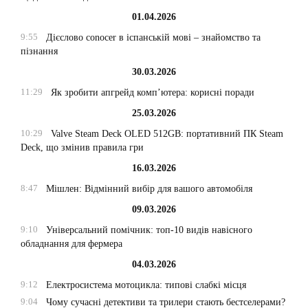
01.04.2026
9:55
Дієслово conocer в іспанській мові – знайомство та
пізнання
30.03.2026
11:29
Як зробити апгрейд комп’ютера: корисні поради
25.03.2026
10:29
Valve Steam Deck OLED 512GB: портативний ПК Steam
Deck, що змінив правила гри
16.03.2026
8:47
Мішлен: Відмінний вибір для вашого автомобіля
09.03.2026
9:10
Універсальний помічник: топ-10 видів навісного
обладнання для фермера
04.03.2026
9:12
Електросистема мотоцикла: типові слабкі місця
9:04
Чому сучасні детективи та трилери стають бестселерами?