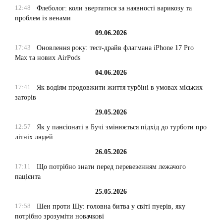
12:48
Флеболог: коли звертатися за наявності варикозу та
проблем із венами
09.06.2026
17:43
Оновлення року: тест-драйв флагмана iPhone 17 Pro
Max та нових AirPods
04.06.2026
17:41
Як водіям продовжити життя турбіні в умовах міських
заторів
29.05.2026
12:57
Як у пансіонаті в Бучі змінюється підхід до турботи про
літніх людей
26.05.2026
17:11
Що потрібно знати перед перевезенням лежачого
пацієнта
25.05.2026
17:58
Шен проти Шу: головна битва у світі пуерів, яку
потрібно зрозуміти новачкові