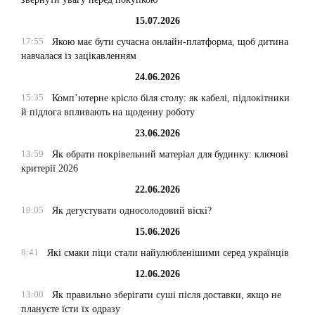
15.07.2026
17:55
Якою має бути сучасна онлайн-платформа, щоб дитина
навчалася із зацікавленням
24.06.2026
15:35
Комп’ютерне крісло біля столу: як кабелі, підлокітники
й підлога впливають на щоденну роботу
23.06.2026
13:59
Як обрати покрівельний матеріал для будинку: ключові
критерії 2026
22.06.2026
10:05
Як дегустувати односолодовий віскі?
15.06.2026
8:41
Які смаки піци стали найулюбленішими серед українців
12.06.2026
13:00
Як правильно зберігати суші після доставки, якщо не
плануєте їсти їх одразу