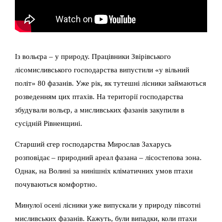
Із вольєра – у природу. Працівники Звірівського
лісомисливського господарства випустили «у вільний
політ» 80 фазанів. Уже рік, як тутешні лісники займаються
розведенням цих птахів. На території господарства
збудували вольєр, а мисливських фазанів закупили в
сусідній Рівненщині.
Старший єгер господарства Мирослав Захарусь
розповідає – природний ареал фазана – лісостепова зона.
Однак, на Волині за нинішніх кліматичних умов птахи
почуваються комфортно.
Минулої осені лісники уже випускали у природу півсотні
мисливських фазанів. Кажуть, були випадки, коли птахи