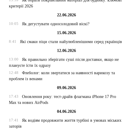
Як обрати покрівельний матеріал для будинку: ключові
критерії 2026
22.06.2026
10:05
Як дегустувати односолодовий віскі?
15.06.2026
8:41
Які смаки піци стали найулюбленішими серед українців
12.06.2026
13:00
Як правильно зберігати суші після доставки, якщо не
плануєте їсти їх одразу
12:48
Флеболог: коли звертатися за наявності варикозу та
проблем із венами
09.06.2026
17:43
Оновлення року: тест-драйв флагмана iPhone 17 Pro
Max та нових AirPods
04.06.2026
17:41
Як водіям продовжити життя турбіні в умовах міських
заторів