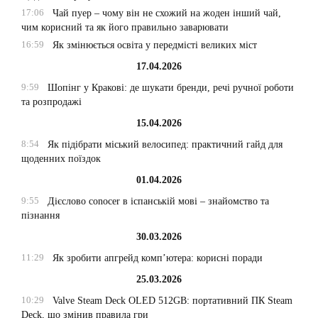
17:06
Чай пуер – чому він не схожий на жоден інший чай,
чим корисний та як його правильно заварювати
16:59
Як змінюється освіта у передмісті великих міст
17.04.2026
9:59
Шопінг у Кракові: де шукати бренди, речі ручної роботи
та розпродажі
15.04.2026
8:54
Як підібрати міський велосипед: практичний гайд для
щоденних поїздок
01.04.2026
9:55
Дієслово conocer в іспанській мові – знайомство та
пізнання
30.03.2026
11:29
Як зробити апгрейд комп’ютера: корисні поради
25.03.2026
10:29
Valve Steam Deck OLED 512GB: портативний ПК Steam
Deck, що змінив правила гри