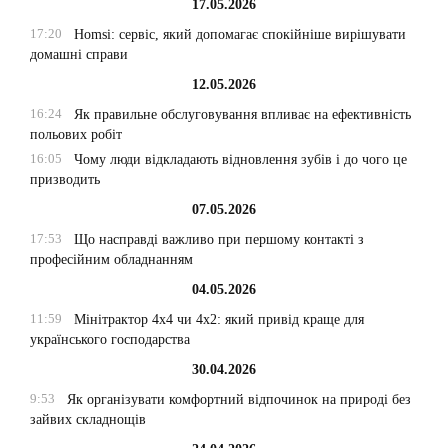
17.05.2026
17:20
Homsi: сервіс, який допомагає спокійніше вирішувати
домашні справи
12.05.2026
16:24
Як правильне обслуговування впливає на ефективність
польових робіт
16:05
Чому люди відкладають відновлення зубів і до чого це
призводить
07.05.2026
17:53
Що насправді важливо при першому контакті з
професійним обладнанням
04.05.2026
11:59
Мінітрактор 4х4 чи 4х2: який привід краще для
українського господарства
30.04.2026
9:53
Як організувати комфортний відпочинок на природі без
зайвих складнощів