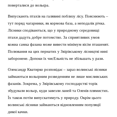
поверталися до вольєра.
Випускають птахів на галявині поблизу лісу. Пояснюють –
тут поряд чагарники, як кормова база, а неподалік річка.
Лісники сподіваються, що у природному середовищі
птахи дадуть добре потомство. За сприятливих умов
кожна самка фазана може вивести мінімум вісім пташенят.
Полювання на цих пернатих у Звірівському лісництві нині
заборонене. Допоки їх чисЕльність не збільшать у рази.
Олександр Кватирко розповідає – зараз волинські лісники
займаються вольєрним розведенням не лише мисливських
фазанів. Зокрема, у Звірівському господарстві торік
збудували вольєр, куди завезли ланей та Оленів плямистих.
Їх також потім випускатимуть у природу. Окрім цього
волинські лісники займаються відновленням популяції
дикої качки.