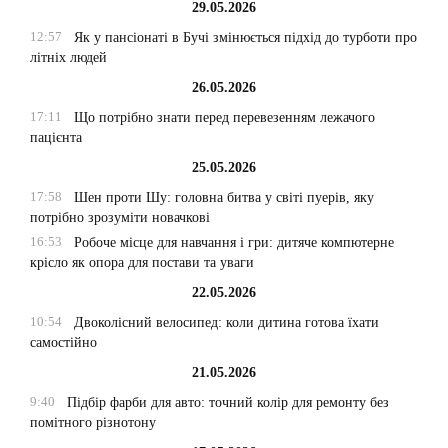
29.05.2026
12:57
Як у пансіонаті в Бучі змінюється підхід до турботи про
літніх людей
26.05.2026
17:11
Що потрібно знати перед перевезенням лежачого
пацієнта
25.05.2026
17:58
Шен проти Шу: головна битва у світі пуерів, яку
потрібно зрозуміти новачкові
16:53
Робоче місце для навчання і гри: дитяче компютерне
крісло як опора для постави та уваги
22.05.2026
10:54
Двоколісний велосипед: коли дитина готова їхати
самостійно
21.05.2026
9:40
Підбір фарби для авто: точний колір для ремонту без
помітного різнотону