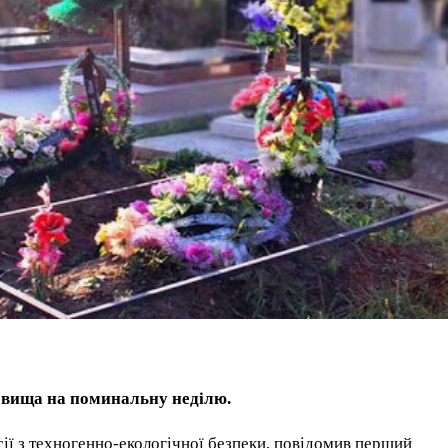
довища на поминальну неділю.
сії з техногенно-екологічної безпеки, повідомив перший