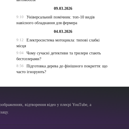
09.03.2026
9:10
Універсальний помічник: топ-10 видів
навісного обладнання для фермера
04.03.2026
9:12
Електросистема мотоцикла: типові слабкі
місця
9:04
Чому сучасні детективи та трилери стають
бестселерами?
8:56
Підготовка дерева до фінішного покриття: що
часто ігнорують?
зображеннях, відтворення відео у плеєрі YouTube, а
зацу.