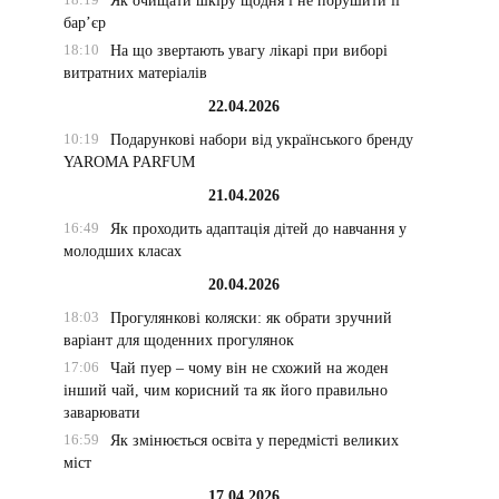
Як очищати шкіру щодня і не порушити її
бар’єр
18:10
На що звертають увагу лікарі при виборі
витратних матеріалів
22.04.2026
10:19
Подарункові набори від українського бренду
YAROMA PARFUM
21.04.2026
16:49
Як проходить адаптація дітей до навчання у
молодших класах
20.04.2026
18:03
Прогулянкові коляски: як обрати зручний
варіант для щоденних прогулянок
17:06
Чай пуер – чому він не схожий на жоден
інший чай, чим корисний та як його правильно
заварювати
16:59
Як змінюється освіта у передмісті великих
міст
17.04.2026