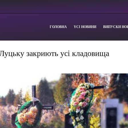
ГОЛОВНА
YСІ НОВИНИ
ВИПУСКИ НО
 Луцьку закриють усі кладовища