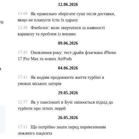
12.06.2026
13:00
Як правильно зберігати суші після доставки,
якщо не плануєте їсти їх одразу
го
12:48
Флеболог: коли звертатися за наявності
варикозу та проблем із венами
09.06.2026
17:43
Оновлення року: тест-драйв флагмана iPhone
17 Pro Max та нових AirPods
а
04.06.2026
17:41
Як водіям продовжити життя турбіні в
умовах міських заторів
29.05.2026
12:57
Як у пансіонаті в Бучі змінюється підхід до
турботи про літніх людей
26.05.2026
17:11
Що потрібно знати перед перевезенням
лежачого пацієнта