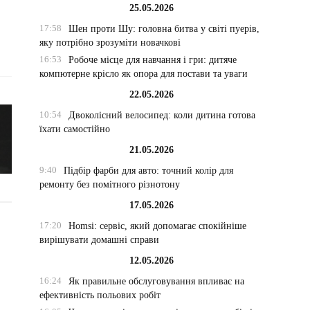
25.05.2026
17:58
Шен проти Шу: головна битва у світі пуерів,
яку потрібно зрозуміти новачкові
16:53
Робоче місце для навчання і гри: дитяче
компютерне крісло як опора для постави та уваги
22.05.2026
10:54
Двоколісний велосипед: коли дитина готова
їхати самостійно
21.05.2026
9:40
Підбір фарби для авто: точний колір для
ремонту без помітного різнотону
17.05.2026
17:20
Homsi: сервіс, який допомагає спокійніше
вирішувати домашні справи
12.05.2026
16:24
Як правильне обслуговування впливає на
ефективність польових робіт