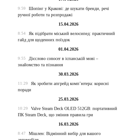
9:59
Шопінг у Кракові: де шукати бренди, речі
ручної роботи та розпродажі
15.04.2026
8:54
Як підібрати міський велосипед: практичний
гайд для щоденних поїздок
01.04.2026
9:55
Дієслово conocer в іспанській мові –
знайомство та пізнання
30.03.2026
11:29
Як зробити апгрейд комп’ютера: корисні
поради
25.03.2026
10:29
Valve Steam Deck OLED 512GB: портативний
ПК Steam Deck, що змінив правила гри
16.03.2026
8:47
Мішлен: Відмінний вибір для вашого
автомобіля