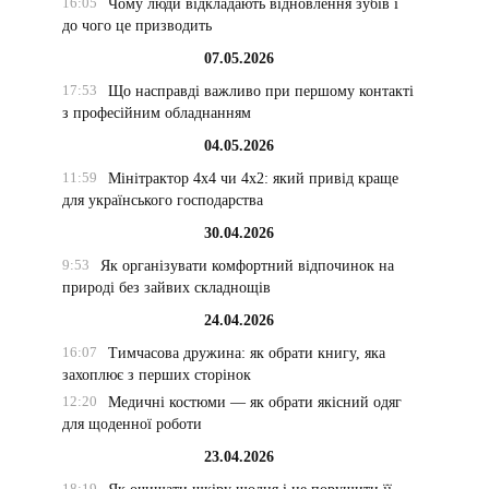
16:05
Чому люди відкладають відновлення зубів і
до чого це призводить
07.05.2026
17:53
Що насправді важливо при першому контакті
з професійним обладнанням
04.05.2026
11:59
Мінітрактор 4х4 чи 4х2: який привід краще
для українського господарства
30.04.2026
9:53
Як організувати комфортний відпочинок на
природі без зайвих складнощів
24.04.2026
16:07
Тимчасова дружина: як обрати книгу, яка
захоплює з перших сторінок
12:20
Медичні костюми — як обрати якісний одяг
для щоденної роботи
23.04.2026
18:19