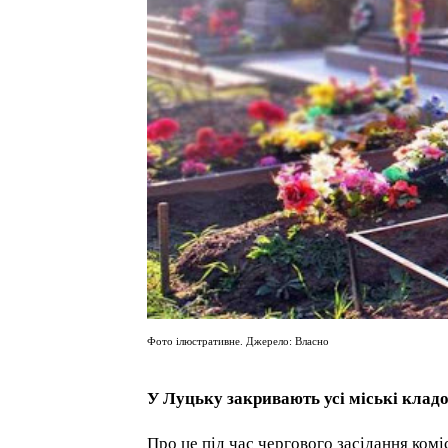
Фото ілюстративне. Джерело: Власно
У Луцьку закривають усі міські кла
Про це під час чергового засідання комі