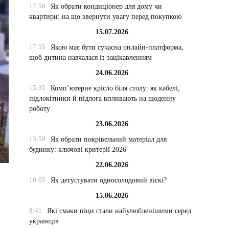
17:56
Як обрати кондиціонер для дому чи
квартири: на що звернути увагу перед покупкою
15.07.2026
17:55
Якою має бути сучасна онлайн-платформа,
щоб дитина навчалася із зацікавленням
24.06.2026
15:35
Комп’ютерне крісло біля столу: як кабелі,
підлокітники й підлога впливають на щоденну
роботу
23.06.2026
13:59
Як обрати покрівельний матеріал для
будинку: ключові критерії 2026
22.06.2026
10:05
Як дегустувати односолодовий віскі?
15.06.2026
8:41
Які смаки піци стали найулюбленішими серед
українців