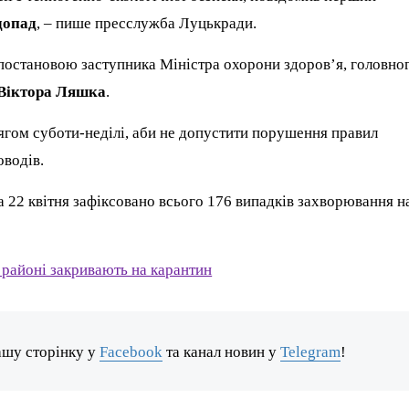
допад
, – пише пресслужба Луцькради.
з постановою заступника Міністра охорони здоров’я, головно
Віктора Ляшка
.
ягом суботи-неділі, аби не допустити порушення правил
оводів.
а 22 квітня зафіксовано всього 176 випадків захворювання н
 районі закривають на карантин
ашу сторінку у
Facebook
та канал новин у
Telegram
!