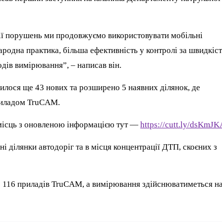
ії порушень ми продовжуємо використовувати мобільні
родна практика, більша ефективність у контролі за швидкіс
одів вимірювання”, – написав він.
илося ще 43 нових та розширено 5 наявних ділянок, де
риладом TruCAM.
 місць з оновленою інформацією тут —
https://cutt.ly/dsKmJK
 ділянки автодоріг та в місця концентрації ДТП, скоєних з
 116 приладів TruCAM, а вимірювання здійснюватиметься н