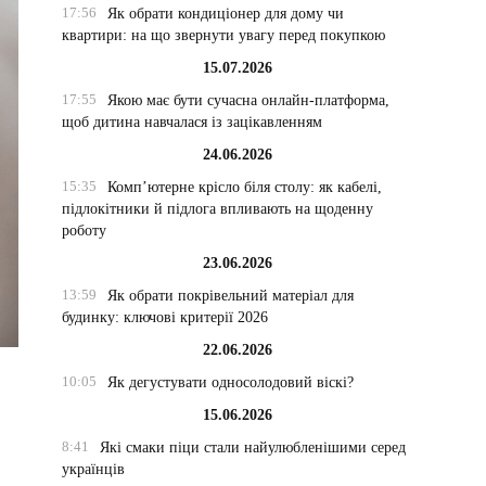
17:56
Як обрати кондиціонер для дому чи
квартири: на що звернути увагу перед покупкою
15.07.2026
17:55
Якою має бути сучасна онлайн-платформа,
щоб дитина навчалася із зацікавленням
24.06.2026
15:35
Комп’ютерне крісло біля столу: як кабелі,
підлокітники й підлога впливають на щоденну
роботу
23.06.2026
13:59
Як обрати покрівельний матеріал для
будинку: ключові критерії 2026
22.06.2026
10:05
Як дегустувати односолодовий віскі?
15.06.2026
8:41
Які смаки піци стали найулюбленішими серед
українців