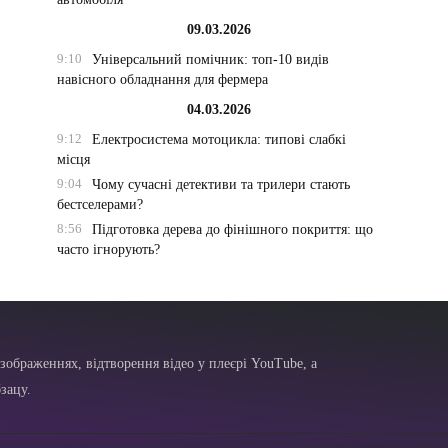
09.03.2026
9:10
Універсальний помічник: топ-10 видів
навісного обладнання для фермера
04.03.2026
9:12
Електросистема мотоцикла: типові слабкі
місця
9:04
Чому сучасні детективи та трилери стають
бестселерами?
8:56
Підготовка дерева до фінішного покриття: що
часто ігнорують?
зображеннях, відтворення відео у плеєрі YouTube, а
зацу.