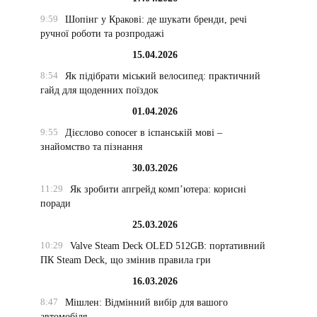
9:59
Шопінг у Кракові: де шукати бренди, речі
ручної роботи та розпродажі
15.04.2026
8:54
Як підібрати міський велосипед: практичний
гайд для щоденних поїздок
01.04.2026
9:55
Дієслово conocer в іспанській мові –
знайомство та пізнання
30.03.2026
11:29
Як зробити апгрейд комп’ютера: корисні
поради
25.03.2026
10:29
Valve Steam Deck OLED 512GB: портативний
ПК Steam Deck, що змінив правила гри
16.03.2026
8:47
Мішлен: Відмінний вибір для вашого
автомобіля