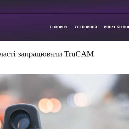
ГОЛОВНА
YСІ НОВИНИ
ВИПУСКИ НО
бласті запрацювали TruCAM