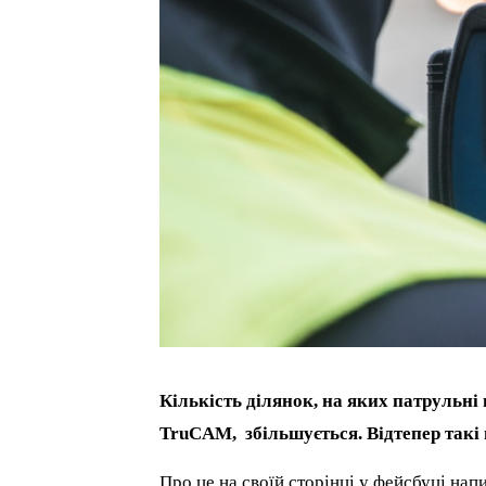
Кількість ділянок, на яких патрульн
TruCAM, збільшується. Відтепер такі
Про це на своїй сторінці у фейсбуці на