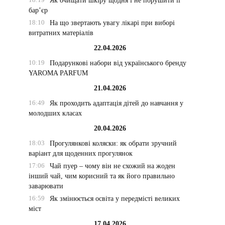
Як очищати шкіру щодня і не порушити її
бар’єр
18:10
На що звертають увагу лікарі при виборі
витратних матеріалів
22.04.2026
10:19
Подарункові набори від українського бренду
YAROMA PARFUM
21.04.2026
16:49
Як проходить адаптація дітей до навчання у
молодших класах
20.04.2026
18:03
Прогулянкові коляски: як обрати зручний
варіант для щоденних прогулянок
17:06
Чай пуер – чому він не схожий на жоден
інший чай, чим корисний та як його правильно
заварювати
16:59
Як змінюється освіта у передмісті великих
міст
17.04.2026