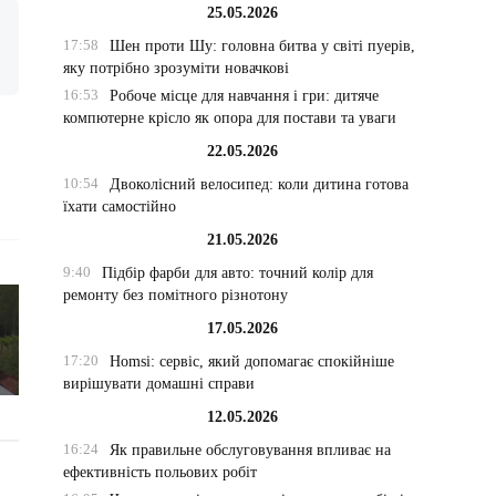
25.05.2026
17:58
Шен проти Шу: головна битва у світі пуерів,
яку потрібно зрозуміти новачкові
16:53
Робоче місце для навчання і гри: дитяче
компютерне крісло як опора для постави та уваги
22.05.2026
10:54
Двоколісний велосипед: коли дитина готова
їхати самостійно
21.05.2026
9:40
Підбір фарби для авто: точний колір для
ремонту без помітного різнотону
17.05.2026
17:20
Homsi: сервіс, який допомагає спокійніше
вирішувати домашні справи
12.05.2026
16:24
Як правильне обслуговування впливає на
ефективність польових робіт