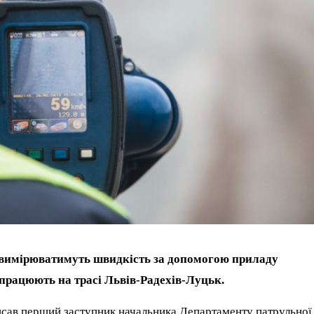
і вимірюватимуть швидкість за допомогою приладу
 працюють на трасі Львів-Радехів-Луцьк.
писав перший заступник начальника Департаменту патрульної