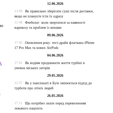
12.06.2026
13:00
Як правильно зберігати суші після доставки,
якщо не плануєте їсти їх одразу
12:48
Флеболог: коли звертатися за наявності
тю
варикозу та проблем із венами
09.06.2026
17:43
Оновлення року: тест-драйв флагмана iPhone
17 Pro Max та нових AirPods
04.06.2026
17:41
A
Як водіям продовжити життя турбіні в
умовах міських заторів
29.05.2026
12:57
Як у пансіонаті в Бучі змінюється підхід до
турботи про літніх людей
а
26.05.2026
17:11
Що потрібно знати перед перевезенням
лежачого пацієнта