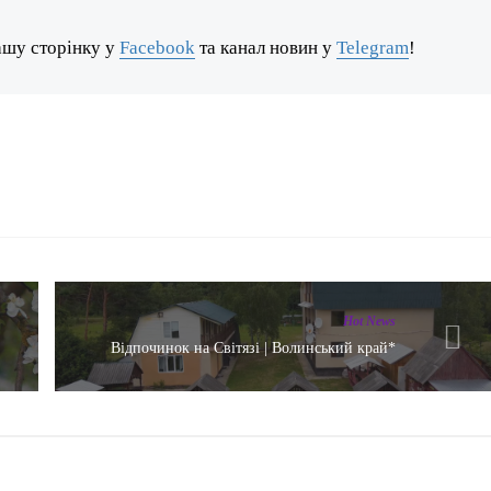
ашу сторінку у
Facebook
та канал новин у
Telegram
!
Hot News
Відпочинок на Світязі | Волинський край*