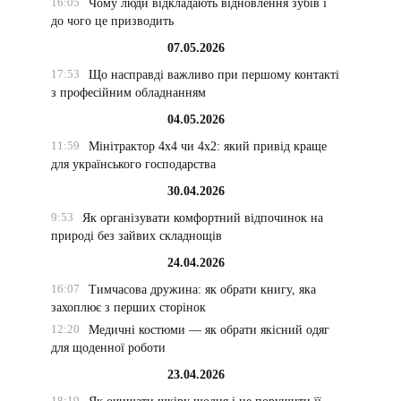
16:05
Чому люди відкладають відновлення зубів і
до чого це призводить
07.05.2026
17:53
Що насправді важливо при першому контакті
з професійним обладнанням
04.05.2026
11:59
Мінітрактор 4х4 чи 4х2: який привід краще
для українського господарства
30.04.2026
9:53
Як організувати комфортний відпочинок на
природі без зайвих складнощів
24.04.2026
16:07
Тимчасова дружина: як обрати книгу, яка
захоплює з перших сторінок
12:20
Медичні костюми — як обрати якісний одяг
для щоденної роботи
23.04.2026
18:19