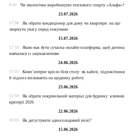
9:43
Чи екологічне виробництво етилового спирту «Альфа»?
23.07.2026
17:56
Як обрати кондиціонер для дому чи квартири: на що
звернути увагу перед покупкою
15.07.2026
17:55
Якою має бути сучасна онлайн-платформа, щоб дитина
навчалася із зацікавленням
24.06.2026
15:35
Комп’ютерне крісло біля столу: як кабелі, підлокітники
й підлога впливають на щоденну роботу
23.06.2026
13:59
Як обрати покрівельний матеріал для будинку: ключові
критерії 2026
22.06.2026
10:05
Як дегустувати односолодовий віскі?
15.06.2026