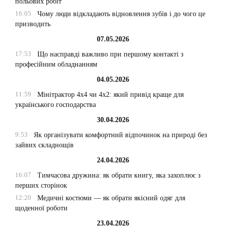
польових робіт
16:05
Чому люди відкладають відновлення зубів і до чого це
призводить
07.05.2026
17:53
Що насправді важливо при першому контакті з
професійним обладнанням
04.05.2026
11:59
Мінітрактор 4х4 чи 4х2: який привід краще для
українського господарства
30.04.2026
9:53
Як організувати комфортний відпочинок на природі без
зайвих складнощів
24.04.2026
16:07
Тимчасова дружина: як обрати книгу, яка захоплює з
перших сторінок
12:20
Медичні костюми — як обрати якісний одяг для
щоденної роботи
23.04.2026