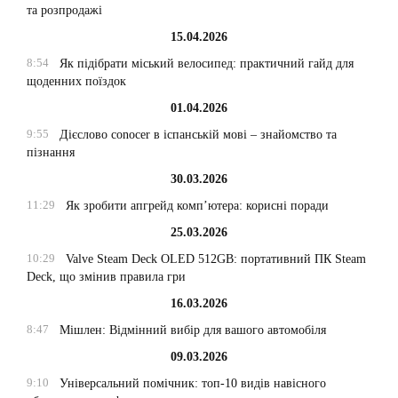
та розпродажі
15.04.2026
8:54
Як підібрати міський велосипед: практичний гайд для
щоденних поїздок
01.04.2026
9:55
Дієслово conocer в іспанській мові – знайомство та
пізнання
30.03.2026
11:29
Як зробити апгрейд комп’ютера: корисні поради
25.03.2026
10:29
Valve Steam Deck OLED 512GB: портативний ПК Steam
Deck, що змінив правила гри
16.03.2026
8:47
Мішлен: Відмінний вибір для вашого автомобіля
09.03.2026
9:10
Універсальний помічник: топ-10 видів навісного