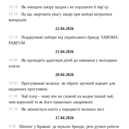
18:19
Як очищати шкіру щодня і не порушити її бар’єр
18:10
На що звертають увагу лікарі при виборі витратних
матеріалів
22.04.2026
10:19
Подарункові набори від українського бренду YAROMA
PARFUM
21.04.2026
16:49
Як проходить адаптація дітей до навчання у молодших
класах
20.04.2026
18:03
Прогулянкові коляски: як обрати зручний варіант для
щоденних прогулянок
17:06
Чай пуер – чому він не схожий на жоден інший чай,
чим корисний та як його правильно заварювати
16:59
Як змінюється освіта у передмісті великих міст
17.04.2026
9:59
Шопінг у Кракові: де шукати бренди, речі ручної роботи