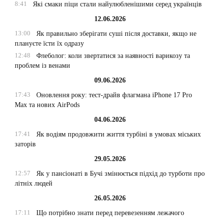
8:41
Які смаки піци стали найулюбленішими серед українців
12.06.2026
13:00
Як правильно зберігати суші після доставки, якщо не
плануєте їсти їх одразу
12:48
Флеболог: коли звертатися за наявності варикозу та
проблем із венами
09.06.2026
17:43
Оновлення року: тест-драйв флагмана iPhone 17 Pro
Max та нових AirPods
04.06.2026
17:41
Як водіям продовжити життя турбіні в умовах міських
заторів
29.05.2026
12:57
Як у пансіонаті в Бучі змінюється підхід до турботи про
літніх людей
26.05.2026
17:11
Що потрібно знати перед перевезенням лежачого