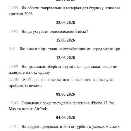
13:59
Як обрати покрівельний матеріал для будинку: ключові
критерії 2026
22.06.2026
10:05
Як дегустувати односолодовий віскі?
15.06.2026
8:41
Які смаки піци стали найулюбленішими серед українців
12.06.2026
13:00
Як правильно зберігати суші після доставки, якщо не
плануєте їсти їх одразу
12:48
Флеболог: коли звертатися за наявності варикозу та
проблем із венами
09.06.2026
17:43
Оновлення року: тест-драйв флагмана iPhone 17 Pro
Max та нових AirPods
04.06.2026
17:41
Як водіям продовжити життя турбіні в умовах міських