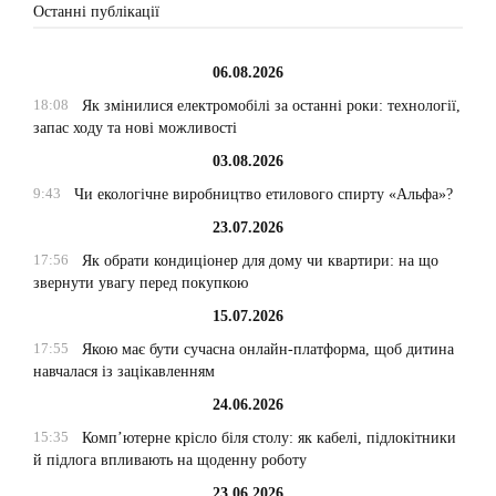
Останні публікації
06.08.2026
18:08
Як змінилися електромобілі за останні роки: технології,
запас ходу та нові можливості
03.08.2026
9:43
Чи екологічне виробництво етилового спирту «Альфа»?
23.07.2026
17:56
Як обрати кондиціонер для дому чи квартири: на що
звернути увагу перед покупкою
15.07.2026
17:55
Якою має бути сучасна онлайн-платформа, щоб дитина
навчалася із зацікавленням
24.06.2026
15:35
Комп’ютерне крісло біля столу: як кабелі, підлокітники
й підлога впливають на щоденну роботу
23.06.2026