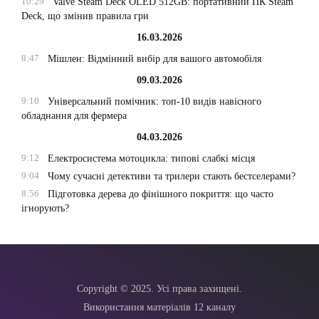
10:29
Valve Steam Deck OLED 512GB: портативний ПК Steam
Deck, що змінив правила гри
16.03.2026
8:47
Мішлен: Відмінний вибір для вашого автомобіля
09.03.2026
9:10
Універсальний помічник: топ-10 видів навісного
обладнання для фермера
04.03.2026
9:12
Електросистема мотоцикла: типові слабкі місця
9:04
Чому сучасні детективи та трилери стають бестселерами?
8:56
Підготовка дерева до фінішного покриття: що часто
ігнорують?
Copyright © 2025. Усі права захищені.
Використання матеріалів 12 каналу