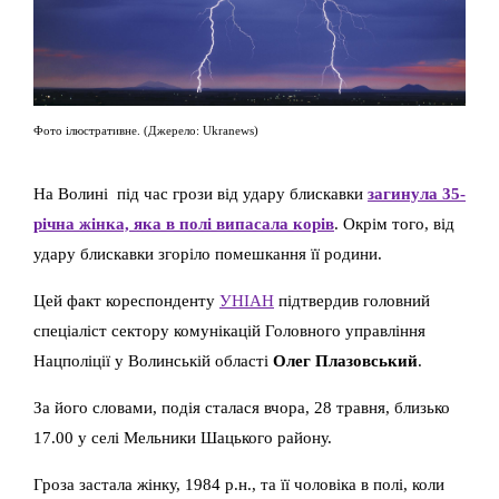
Фото ілюстративне. (Джерело: Ukranews)
На Волині під час грози від удару блискавки
загинула 35-
річна жінка, яка в полі випасала корів
. Окрім того, від
удару блискавки згоріло помешкання її родини.
Цей факт кореспонденту
УНІАН
підтвердив головний
спеціаліст сектору комунікацій Головного управління
Нацполіції у Волинській області
Олег Плазовський
.
За його словами, подія сталася вчора, 28 травня, близько
17.00 у селі Мельники Шацького району.
Гроза застала жінку, 1984 р.н., та її чоловіка в полі, коли