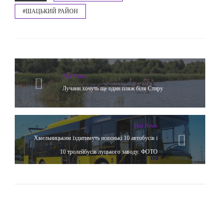
#ШАЦЬКИЙ РАЙОН
Hot News
Лучани хочуть ще один пляж біля Стиру
Hot News
Хмельницьким їздитимуть новенькі 10 автобусів і
10 тролейбусів луцького заводу. ФОТО