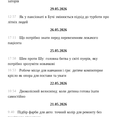
заторів
29.05.2026
12:57
Як у пансіонаті в Бучі змінюється підхід до турботи про
літніх людей
26.05.2026
17:11
Що потрібно знати перед перевезенням лежачого
пацієнта
25.05.2026
17:58
Шен проти Шу: головна битва у світі пуерів, яку
потрібно зрозуміти новачкові
16:53
Робоче місце для навчання і гри: дитяче компютерне
крісло як опора для постави та уваги
22.05.2026
10:54
Двоколісний велосипед: коли дитина готова їхати
самостійно
21.05.2026
9:40
Підбір фарби для авто: точний колір для ремонту без