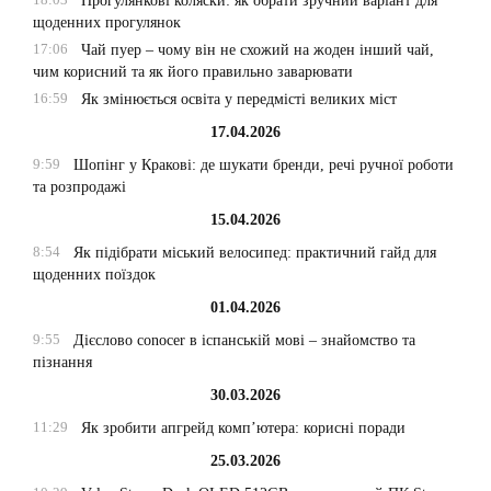
Прогулянкові коляски: як обрати зручний варіант для
щоденних прогулянок
17:06
Чай пуер – чому він не схожий на жоден інший чай,
чим корисний та як його правильно заварювати
16:59
Як змінюється освіта у передмісті великих міст
17.04.2026
9:59
Шопінг у Кракові: де шукати бренди, речі ручної роботи
та розпродажі
15.04.2026
8:54
Як підібрати міський велосипед: практичний гайд для
щоденних поїздок
01.04.2026
9:55
Дієслово conocer в іспанській мові – знайомство та
пізнання
30.03.2026
11:29
Як зробити апгрейд комп’ютера: корисні поради
25.03.2026