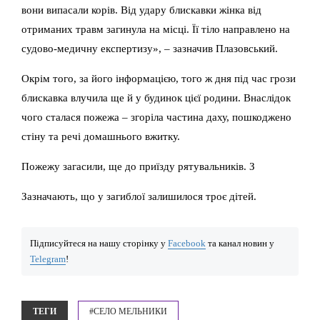
вони випасали корів. Від удару блискавки жінка від
отриманих травм загинула на місці. Її тіло направлено на
судово-медичну експертизу», – зазначив Плазовський.
Окрім того, за його інформацією, того ж дня під час грози
блискавка влучила ще й у будинок цієї родини. Внаслідок
чого сталася пожежа – згоріла частина даху, пошкоджено
стіну та речі домашнього вжитку.
Пожежу загасили, ще до приїзду рятувальників. З
Зазначають, що у загиблої залишилося троє дітей.
Підписуйтеся на нашу сторінку у
Facebook
та канал новин у
Telegram
!
ТЕГИ
#СЕЛО МЕЛЬНИКИ