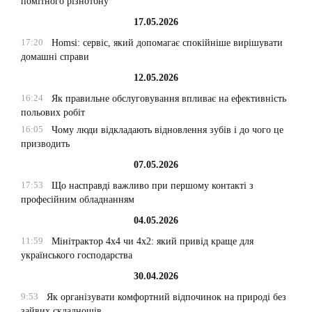
помітного різнотону
17.05.2026
17:20
Homsi: сервіс, який допомагає спокійніше вирішувати
домашні справи
12.05.2026
16:24
Як правильне обслуговування впливає на ефективність
польових робіт
16:05
Чому люди відкладають відновлення зубів і до чого це
призводить
07.05.2026
17:53
Що насправді важливо при першому контакті з
професійним обладнанням
04.05.2026
11:59
Мінітрактор 4х4 чи 4х2: який привід краще для
українського господарства
30.04.2026
9:53
Як організувати комфортний відпочинок на природі без
зайвих складнощів