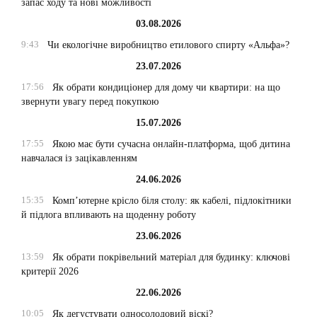
запас ходу та нові можливості
03.08.2026
9:43
Чи екологічне виробництво етилового спирту «Альфа»?
23.07.2026
17:56
Як обрати кондиціонер для дому чи квартири: на що
звернути увагу перед покупкою
15.07.2026
17:55
Якою має бути сучасна онлайн-платформа, щоб дитина
навчалася із зацікавленням
24.06.2026
15:35
Комп’ютерне крісло біля столу: як кабелі, підлокітники
й підлога впливають на щоденну роботу
23.06.2026
13:59
Як обрати покрівельний матеріал для будинку: ключові
критерії 2026
22.06.2026
10:05
Як дегустувати односолодовий віскі?