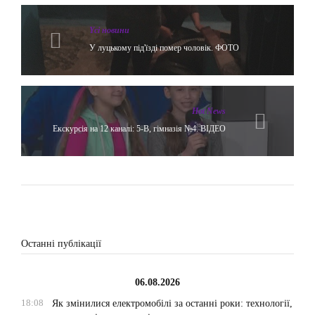
Yсі новини
У луцькому під'їзді помер чоловік. ФОТО
Hot News
Екскурсія на 12 каналі: 5-В, гімназія №4. ВІДЕО
Останні публікації
06.08.2026
18:08
Як змінилися електромобілі за останні роки: технології,