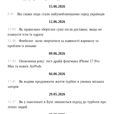
15.06.2026
8:41
Які смаки піци стали найулюбленішими серед українців
12.06.2026
13:00
Як правильно зберігати суші після доставки, якщо не
плануєте їсти їх одразу
12:48
Флеболог: коли звертатися за наявності варикозу та
проблем із венами
09.06.2026
17:43
Оновлення року: тест-драйв флагмана iPhone 17 Pro
Max та нових AirPods
04.06.2026
17:41
Як водіям продовжити життя турбіні в умовах міських
заторів
29.05.2026
12:57
Як у пансіонаті в Бучі змінюється підхід до турботи про
літніх людей