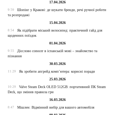
17.04.2026
9:59
Шопінг у Кракові: де шукати бренди, речі ручної роботи
та розпродажі
15.04.2026
8:54
Як підібрати міський велосипед: практичний гайд для
щоденних поїздок
01.04.2026
9:55
Дієслово conocer в іспанській мові – знайомство та
пізнання
30.03.2026
11:29
Як зробити апгрейд комп’ютера: корисні поради
25.03.2026
10:29
Valve Steam Deck OLED 512GB: портативний ПК Steam
Deck, що змінив правила гри
16.03.2026
8:47
Мішлен: Відмінний вибір для вашого автомобіля