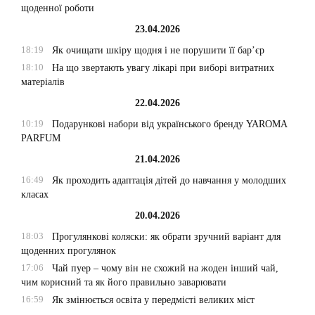
щоденної роботи
23.04.2026
18:19
Як очищати шкіру щодня і не порушити її бар’єр
18:10
На що звертають увагу лікарі при виборі витратних
матеріалів
22.04.2026
10:19
Подарункові набори від українського бренду YAROMA
PARFUM
21.04.2026
16:49
Як проходить адаптація дітей до навчання у молодших
класах
20.04.2026
18:03
Прогулянкові коляски: як обрати зручний варіант для
щоденних прогулянок
17:06
Чай пуер – чому він не схожий на жоден інший чай,
чим корисний та як його правильно заварювати
16:59
Як змінюється освіта у передмісті великих міст