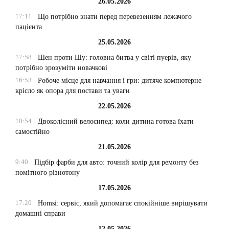
26.05.2026
17:11
Що потрібно знати перед перевезенням лежачого
пацієнта
25.05.2026
17:58
Шен проти Шу: головна битва у світі пуерів, яку
потрібно зрозуміти новачкові
16:53
Робоче місце для навчання і гри: дитяче компютерне
крісло як опора для постави та уваги
22.05.2026
10:54
Двоколісний велосипед: коли дитина готова їхати
самостійно
21.05.2026
9:40
Підбір фарби для авто: точний колір для ремонту без
помітного різнотону
17.05.2026
17:20
Homsi: сервіс, який допомагає спокійніше вирішувати
домашні справи
12.05.2026