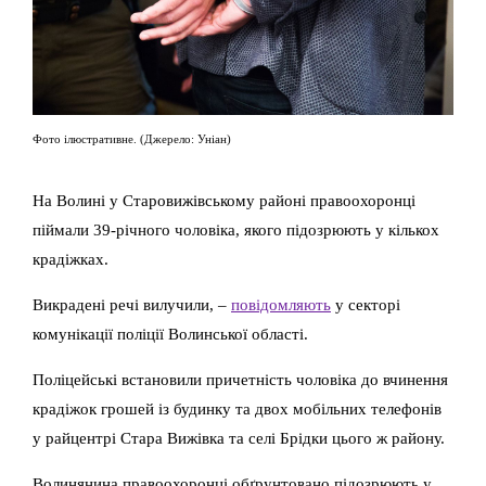
Фото ілюстративне. (Джерело: Уніан)
На Волині у Старовижівському районі правоохоронці
піймали 39-річного чоловіка, якого підозрюють у кількох
крадіжках.
Викрадені речі вилучили, –
повідомляють
у секторі
комунікації поліції Волинської області.
Поліцейські встановили причетність чоловіка до вчинення
крадіжок грошей із будинку та двох мобільних телефонів
у райцентрі Стара Вижівка та селі Брідки цього ж району.
Волинянина правоохоронці обґрунтовано підозрюють у