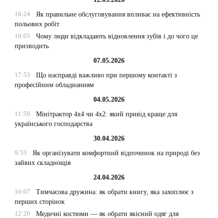
16:24
Як правильне обслуговування впливає на ефективність
польових робіт
16:05
Чому люди відкладають відновлення зубів і до чого це
призводить
07.05.2026
17:53
Що насправді важливо при першому контакті з
професійним обладнанням
04.05.2026
11:59
Мінітрактор 4х4 чи 4х2: який привід краще для
українського господарства
30.04.2026
9:53
Як організувати комфортний відпочинок на природі без
зайвих складнощів
24.04.2026
16:07
Тимчасова дружина: як обрати книгу, яка захоплює з
перших сторінок
12:20
Медичні костюми — як обрати якісний одяг для