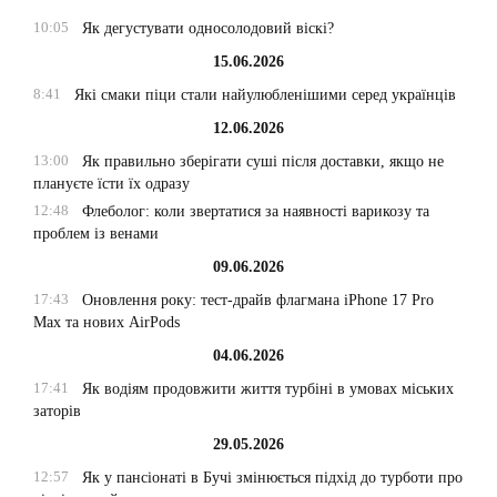
10:05
Як дегустувати односолодовий віскі?
15.06.2026
8:41
Які смаки піци стали найулюбленішими серед українців
12.06.2026
13:00
Як правильно зберігати суші після доставки, якщо не
плануєте їсти їх одразу
12:48
Флеболог: коли звертатися за наявності варикозу та
проблем із венами
09.06.2026
17:43
Оновлення року: тест-драйв флагмана iPhone 17 Pro
Max та нових AirPods
04.06.2026
17:41
Як водіям продовжити життя турбіні в умовах міських
заторів
29.05.2026
12:57
Як у пансіонаті в Бучі змінюється підхід до турботи про