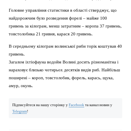
Головне управління статистики в області стверджує, що
найдорожчим було розведення форелі – майже 100
гривень за кілограм, менш затратним – коропа 37 гривень,
товстолобика 21 гривня, карася 20 гривень.
В середньому кілограм волинської риби торік коштував 40
гривень.
Загалом іхтіофауна водойм Волині досить різноманітна і
нараховує близько чотирьох десятків видів риб. Найбільш
поширені – короп, товстолобик, форель, карась, щука,
амур, окунь.
Підписуйтеся на нашу сторінку у
Facebook
та канал новин у
Telegram
!