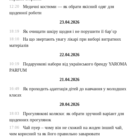
12:20
Медичні костюми — як обрати якісний одяг для
щоденної роботи
23.04.2026
18:19
Як очищати шкіру щодня і не порушити її бар’єр
18:10
На що звертають увагу лікарі при виборі витратних
матеріалів
22.04.2026
10:19
Подарункові набори від українського бренду YAROMA
PARFUM
21.04.2026
16:49
Як проходить адаптація дітей до навчання у молодших
класах
20.04.2026
18:03
Прогулянкові коляски: як обрати зручний варіант для
щоденних прогулянок
17:06
Чай пуер – чому він не схожий на жоден інший чай,
чим корисний та як його правильно заварювати