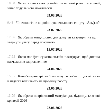
18:08
Як змінилися електромобілі за останні роки: технології,
запас ходу та нові можливості
03.08.2026
9:43
Чи екологічне виробництво етилового спирту «Альфа»?
23.07.2026
17:56
Як обрати кондиціонер для дому чи квартири: на що
звернути увагу перед покупкою
15.07.2026
17:55
Якою має бути сучасна онлайн-платформа, щоб дитина
навчалася із зацікавленням
24.06.2026
15:35
Комп’ютерне крісло біля столу: як кабелі, підлокітники
й підлога впливають на щоденну роботу
23.06.2026
13:59
Як обрати покрівельний матеріал для будинку: ключові
критерії 2026
22.06.2026