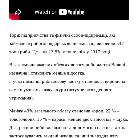
Торік підприємства та фізичні особи-підприємці, які
займалися рибогосподарською діяльністю, виловили 537
тонн риби. Це – на 13,5% менше, ніж у 2017 році.
В загальнодержавних обсягах вилову риби частка Волині
незначна і становить менше відсотка.
З усієї пійманої риби левову частку становила, вирощена
саме в умовах аквакультури (штучне розведення та
утримання).
Майже 43% загального обсягу становив короп, 22 % –
товстолобик, 15 % – карась, менше двох відсотків – щука.
Дві третини риби виловлено за допомогою пасток, також
застосовувались закидні неводи та інші знаряддя лову.