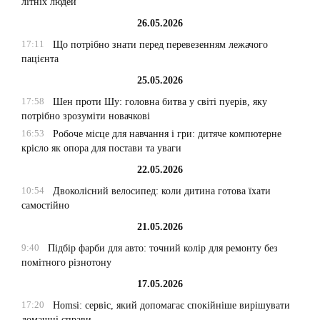
літніх людей
26.05.2026
17:11
Що потрібно знати перед перевезенням лежачого
пацієнта
25.05.2026
17:58
Шен проти Шу: головна битва у світі пуерів, яку
потрібно зрозуміти новачкові
16:53
Робоче місце для навчання і гри: дитяче компютерне
крісло як опора для постави та уваги
22.05.2026
10:54
Двоколісний велосипед: коли дитина готова їхати
самостійно
21.05.2026
9:40
Підбір фарби для авто: точний колір для ремонту без
помітного різнотону
17.05.2026
17:20
Homsi: сервіс, який допомагає спокійніше вирішувати
домашні справи