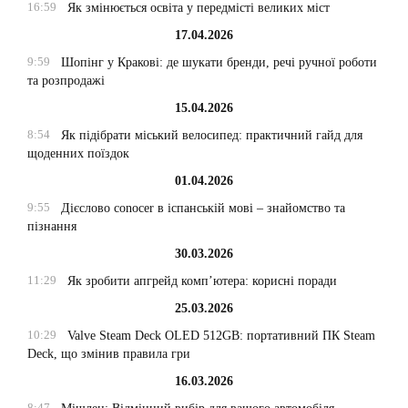
16:59
Як змінюється освіта у передмісті великих міст
17.04.2026
9:59
Шопінг у Кракові: де шукати бренди, речі ручної роботи
та розпродажі
15.04.2026
8:54
Як підібрати міський велосипед: практичний гайд для
щоденних поїздок
01.04.2026
9:55
Дієслово conocer в іспанській мові – знайомство та
пізнання
30.03.2026
11:29
Як зробити апгрейд комп’ютера: корисні поради
25.03.2026
10:29
Valve Steam Deck OLED 512GB: портативний ПК Steam
Deck, що змінив правила гри
16.03.2026
8:47