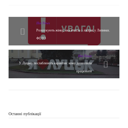
Hot News
Розшукують жінку, яка втекла з лікарні у Липинах.
ФОТО
Hot News
У Луцьку послаблюють карантин: кому дозволили
працювати
Останні публікації