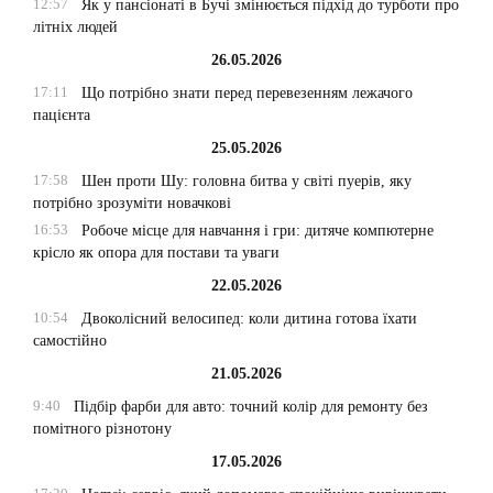
12:57
Як у пансіонаті в Бучі змінюється підхід до турботи про
літніх людей
26.05.2026
17:11
Що потрібно знати перед перевезенням лежачого
пацієнта
25.05.2026
17:58
Шен проти Шу: головна битва у світі пуерів, яку
потрібно зрозуміти новачкові
16:53
Робоче місце для навчання і гри: дитяче компютерне
крісло як опора для постави та уваги
22.05.2026
10:54
Двоколісний велосипед: коли дитина готова їхати
самостійно
21.05.2026
9:40
Підбір фарби для авто: точний колір для ремонту без
помітного різнотону
17.05.2026