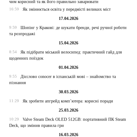
чим корисний та як його правильно заварювати
16:59
Як змінюється освіта у передмісті великих міст
17.04.2026
9:59
Шопінг у Кракові: де шукати бренди, речі ручної роботи
та розпродажі
15.04.2026
8:54
Як підібрати міський велосипед: практичний гайд для
щоденних поїздок
01.04.2026
9:55
Дієслово conocer в іспанській мові – знайомство та
пізнання
30.03.2026
11:29
Як зробити апгрейд комп’ютера: корисні поради
25.03.2026
10:29
Valve Steam Deck OLED 512GB: портативний ПК Steam
Deck, що змінив правила гри
16.03.2026