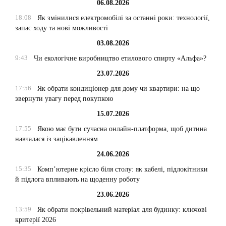
06.08.2026
18:08
Як змінилися електромобілі за останні роки: технології,
запас ходу та нові можливості
03.08.2026
9:43
Чи екологічне виробництво етилового спирту «Альфа»?
23.07.2026
17:56
Як обрати кондиціонер для дому чи квартири: на що
звернути увагу перед покупкою
15.07.2026
17:55
Якою має бути сучасна онлайн-платформа, щоб дитина
навчалася із зацікавленням
24.06.2026
15:35
Комп’ютерне крісло біля столу: як кабелі, підлокітники
й підлога впливають на щоденну роботу
23.06.2026
13:59
Як обрати покрівельний матеріал для будинку: ключові
критерії 2026