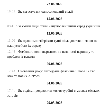
22.06.2026
10:05
Як дегустувати односолодовий віскі?
15.06.2026
8:41
Які смаки піци стали найулюбленішими серед українців
12.06.2026
13:00
Як правильно зберігати суші після доставки, якщо не
плануєте їсти їх одразу
12:48
Флеболог: коли звертатися за наявності варикозу та
проблем із венами
09.06.2026
17:43
Оновлення року: тест-драйв флагмана iPhone 17 Pro
Max та нових AirPods
04.06.2026
17:41
Як водіям продовжити життя турбіні в умовах міських
заторів
29.05.2026