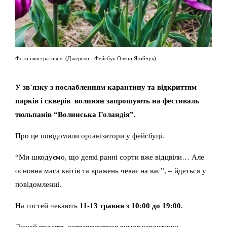
Фото ілюстративне. (Джерело - Фейсбук Олени Якобчук)
У зв`язку з послабленням карантину та відкриттям
парків і скверів волинян запрошують на фестиваль
тюльпанів “Волинська Голандія”.
Про це повідомили організатори у фейсбуці.
“Ми шкодуємо, що деякі ранні сорти вже відцвіли… Але
основна маса квітів та вражень чекає на вас”, – йдеться у
повідомленні.
На гостей чекають
11-13 травня з 10:00 до 19:00
.
Людей просять дотримуватися вимог карантину: