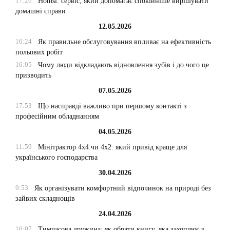
17:20
Homsi: сервіс, який допомагає спокійніше вирішувати
домашні справи
12.05.2026
16:24
Як правильне обслуговування впливає на ефективність
польових робіт
16:05
Чому люди відкладають відновлення зубів і до чого це
призводить
07.05.2026
17:53
Що насправді важливо при першому контакті з
професійним обладнанням
04.05.2026
11:59
Мінітрактор 4х4 чи 4х2: який привід краще для
українського господарства
30.04.2026
9:53
Як організувати комфортний відпочинок на природі без
зайвих складнощів
24.04.2026
16:07
Тимчасова дружина: як обрати книгу, яка захоплює з