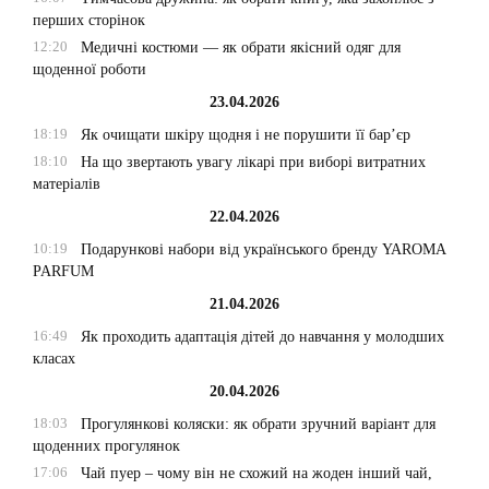
перших сторінок
12:20
Медичні костюми — як обрати якісний одяг для
щоденної роботи
23.04.2026
18:19
Як очищати шкіру щодня і не порушити її бар’єр
18:10
На що звертають увагу лікарі при виборі витратних
матеріалів
22.04.2026
10:19
Подарункові набори від українського бренду YAROMA
PARFUM
21.04.2026
16:49
Як проходить адаптація дітей до навчання у молодших
класах
20.04.2026
18:03
Прогулянкові коляски: як обрати зручний варіант для
щоденних прогулянок
17:06
Чай пуер – чому він не схожий на жоден інший чай,