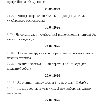
професійним обладнанням
04.05.2026
11:59
Мінітрактор 4х4 чи 4х2: який привід краще для
українського господарства
30.04.2026
9:53
Як організувати комфортний відпочинок на природі без
зайвих складнощів
24.04.2026
16:07
Тимчасова дружина: як обрати книгу, яка захоплює з
перших сторінок
12:20
Медичні костюми — як обрати якісний одяг для
щоденної роботи
23.04.2026
18:19
Як очищати шкіру щодня і не порушити її бар’єр
18:10
На що звертають увагу лікарі при виборі витратних
матеріалів
22.04.2026