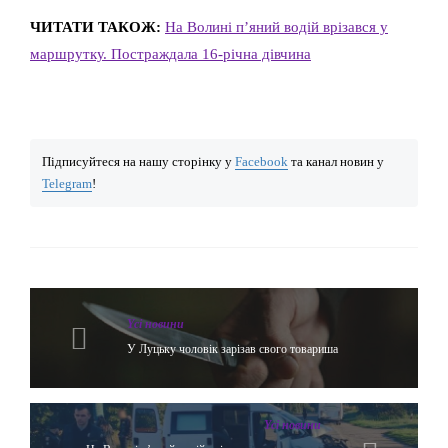
ЧИТАТИ ТАКОЖ:
На Волині п’яний водій врізався у
маршрутку. Постраждала 16-річна дівчина
Підписуйтеся на нашу сторінку у
Facebook
та канал новин у
Telegram
!
Yсі новини
У Луцьку чоловік зарізав свого товариша
Yсі новини