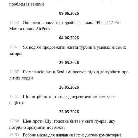
проблем із венами
09.06.2026
17:43
Оновлення року: тест-драйв флагмана iPhone 17 Pro
Max та нових AirPods
04.06.2026
17:41
Як водіям продовжити життя турбіні в умовах міських
заторів
29.05.2026
12:57
Як у пансіонаті в Бучі змінюється підхід до турботи про
літніх людей
26.05.2026
17:11
Що потрібно знати перед перевезенням лежачого
пацієнта
25.05.2026
17:58
Шен проти Шу: головна битва у світі пуерів, яку
потрібно зрозуміти новачкові
16:53
Робоче місце для навчання і гри: дитяче компютерне