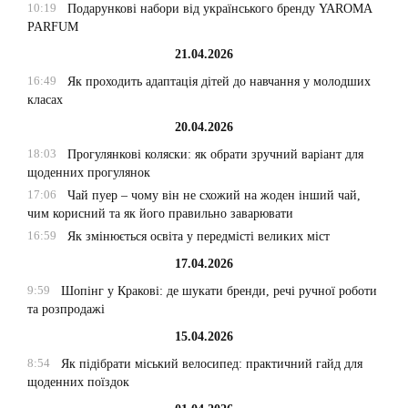
10:19
Подарункові набори від українського бренду YAROMA
PARFUM
21.04.2026
16:49
Як проходить адаптація дітей до навчання у молодших
класах
20.04.2026
18:03
Прогулянкові коляски: як обрати зручний варіант для
щоденних прогулянок
17:06
Чай пуер – чому він не схожий на жоден інший чай,
чим корисний та як його правильно заварювати
16:59
Як змінюється освіта у передмісті великих міст
17.04.2026
9:59
Шопінг у Кракові: де шукати бренди, речі ручної роботи
та розпродажі
15.04.2026
8:54
Як підібрати міський велосипед: практичний гайд для
щоденних поїздок