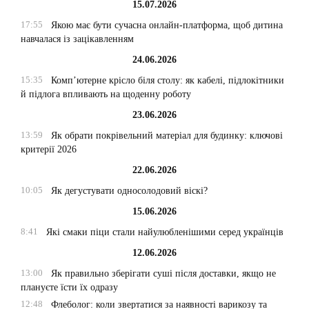
15.07.2026
17:55
Якою має бути сучасна онлайн-платформа, щоб дитина
навчалася із зацікавленням
24.06.2026
15:35
Комп’ютерне крісло біля столу: як кабелі, підлокітники
й підлога впливають на щоденну роботу
23.06.2026
13:59
Як обрати покрівельний матеріал для будинку: ключові
критерії 2026
22.06.2026
10:05
Як дегустувати односолодовий віскі?
15.06.2026
8:41
Які смаки піци стали найулюбленішими серед українців
12.06.2026
13:00
Як правильно зберігати суші після доставки, якщо не
плануєте їсти їх одразу
12:48
Флеболог: коли звертатися за наявності варикозу та