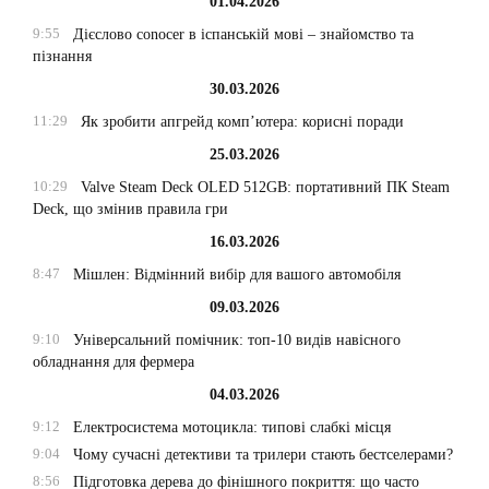
01.04.2026
9:55
Дієслово conocer в іспанській мові – знайомство та
пізнання
30.03.2026
11:29
Як зробити апгрейд комп’ютера: корисні поради
25.03.2026
10:29
Valve Steam Deck OLED 512GB: портативний ПК Steam
Deck, що змінив правила гри
16.03.2026
8:47
Мішлен: Відмінний вибір для вашого автомобіля
09.03.2026
9:10
Універсальний помічник: топ-10 видів навісного
обладнання для фермера
04.03.2026
9:12
Електросистема мотоцикла: типові слабкі місця
9:04
Чому сучасні детективи та трилери стають бестселерами?
8:56
Підготовка дерева до фінішного покриття: що часто