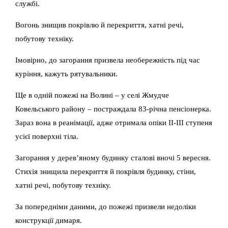
службі.
Вогонь знищив покрівлю й перекриття, хатні речі,
побутову техніку.
Імовірно, до загорання призвела необережність під час
куріння, кажуть рятувальники.
Ще в одній пожежі на Волині – у селі Жмудче
Ковельського району – постраждала 83-річна пенсіонерка.
Зараз вона в реанімації, адже отримала опіки ІІ-ІІІ ступеня
усієї поверхні тіла.
Загорання у дерев’яному будинку сталові вночі 5 вересня.
Стихія знищила перекриття й покрівля будинку, стіни,
хатні речі, побутову техніку.
За попередніми даними, до пожежі призвели недоліки
конструкції димаря.