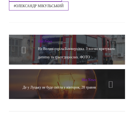
#ОЛЕКСАНДР МІКУЛЬСЬКИЙ
Hot News
На Волині горіла 9-поверхівка. З вогню врятували
дититну та трьох дорослих. ФОТО
Hot News
Де у Луцьку не буде світла у вівторок, 28 травня