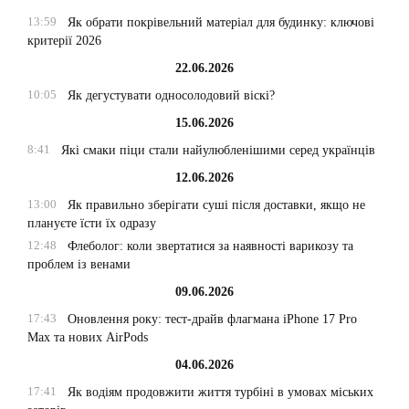
13:59
Як обрати покрівельний матеріал для будинку: ключові
критерії 2026
22.06.2026
10:05
Як дегустувати односолодовий віскі?
15.06.2026
8:41
Які смаки піци стали найулюбленішими серед українців
12.06.2026
13:00
Як правильно зберігати суші після доставки, якщо не
плануєте їсти їх одразу
12:48
Флеболог: коли звертатися за наявності варикозу та
проблем із венами
09.06.2026
17:43
Оновлення року: тест-драйв флагмана iPhone 17 Pro
Max та нових AirPods
04.06.2026
17:41
Як водіям продовжити життя турбіні в умовах міських