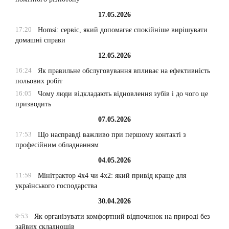
17.05.2026
17:20
Homsi: сервіс, який допомагає спокійніше вирішувати
домашні справи
12.05.2026
16:24
Як правильне обслуговування впливає на ефективність
польових робіт
16:05
Чому люди відкладають відновлення зубів і до чого це
призводить
07.05.2026
17:53
Що насправді важливо при першому контакті з
професійним обладнанням
04.05.2026
11:59
Мінітрактор 4х4 чи 4х2: який привід краще для
українського господарства
30.04.2026
9:53
Як організувати комфортний відпочинок на природі без
зайвих складнощів