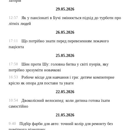
заторів
29.05.2026
12:57
Як у пансіонаті в Бучі змінюється підхід до турботи про
літніх людей
26.05.2026
17:11
Що потрібно знати перед перевезенням лежачого
пацієнта
25.05.2026
17:58
Шен проти Шу: головна битва у світі пуерів, яку
потрібно зрозуміти новачкові
16:53
Робоче місце для навчання і гри: дитяче компютерне
крісло як опора для постави та уваги
22.05.2026
10:54
Двоколісний велосипед: коли дитина готова їхати
самостійно
21.05.2026
9:40
Підбір фарби для авто: точний колір для ремонту без
помітного різнотону