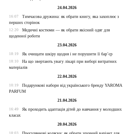
24.04.2026
16:07
Тимчасова дружина: як обрати книгу, яка захоплює з
перших сторінок
12:20
Медичні костюми — як обрати якісний одяг для
щоденної роботи
23.04.2026
18:19
Як очищати шкіру щодня і не порушити її бар’єр
18:10
На що звертають увагу лікарі при виборі витратних
матеріалів
22.04.2026
10:19
Подарункові набори від українського бренду YAROMA
PARFUM
21.04.2026
16:49
Як проходить адаптація дітей до навчання у молодших
класах
20.04.2026
18:03
Прогулянкові коляски: як обрати зручний варіант для