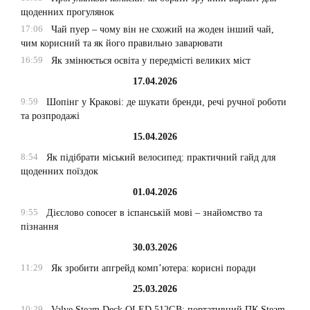
щоденних прогулянок
17:06
Чай пуер – чому він не схожий на жоден інший чай,
чим корисний та як його правильно заварювати
16:59
Як змінюється освіта у передмісті великих міст
17.04.2026
9:59
Шопінг у Кракові: де шукати бренди, речі ручної роботи
та розпродажі
15.04.2026
8:54
Як підібрати міський велосипед: практичний гайд для
щоденних поїздок
01.04.2026
9:55
Дієслово conocer в іспанській мові – знайомство та
пізнання
30.03.2026
11:29
Як зробити апгрейд комп’ютера: корисні поради
25.03.2026
10:29
Valve Steam Deck OLED 512GB: портативний ПК Steam