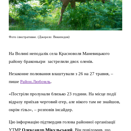
Фото ілюстративне. (Джерело: Википедия)
На Волині неподалік села Красноволя Маневицького
району браконьєри застрелили двох оленів.
Незаконне полювання влаштували з 26 на 27 травня, –
пише
Район.Любомль
.
«Постріли пролунали близько 23 години. На місце події
відразу приїхав черговий єгер, але нікого там не знайшов,
окрім гільз», – розповів інсайдер.
Цю інформацію підтвердив голова районної організації
УТМР
Олександр Мікульський
. Він повідомив, що