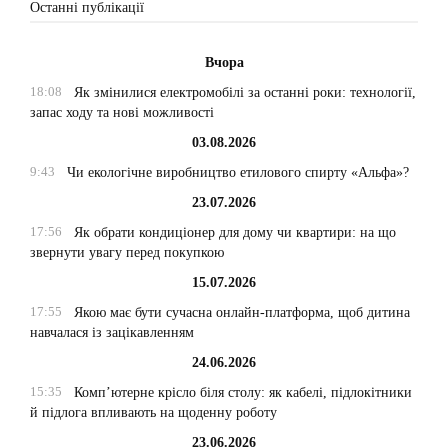
Останні публікації
Вчора
18:08
Як змінилися електромобілі за останні роки: технології,
запас ходу та нові можливості
03.08.2026
9:43
Чи екологічне виробництво етилового спирту «Альфа»?
23.07.2026
17:56
Як обрати кондиціонер для дому чи квартири: на що
звернути увагу перед покупкою
15.07.2026
17:55
Якою має бути сучасна онлайн-платформа, щоб дитина
навчалася із зацікавленням
24.06.2026
15:35
Комп’ютерне крісло біля столу: як кабелі, підлокітники
й підлога впливають на щоденну роботу
23.06.2026