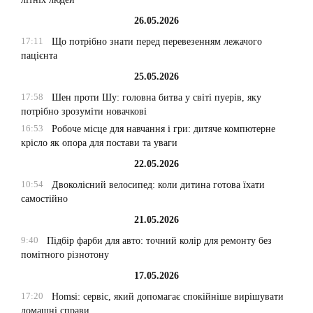
26.05.2026
17:11
Що потрібно знати перед перевезенням лежачого
пацієнта
25.05.2026
17:58
Шен проти Шу: головна битва у світі пуерів, яку
потрібно зрозуміти новачкові
16:53
Робоче місце для навчання і гри: дитяче компютерне
крісло як опора для постави та уваги
22.05.2026
10:54
Двоколісний велосипед: коли дитина готова їхати
самостійно
21.05.2026
9:40
Підбір фарби для авто: точний колір для ремонту без
помітного різнотону
17.05.2026
17:20
Homsi: сервіс, який допомагає спокійніше вирішувати
домашні справи