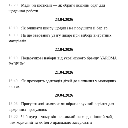
12:20
Медичні костюми — як обрати якісний одяг для
щоденної роботи
23.04.2026
18:19
Як очищати шкіру щодня і не порушити її бар’єр
18:10
На що звертають увагу лікарі при виборі витратних
матеріалів
22.04.2026
10:19
Подарункові набори від українського бренду YAROMA
PARFUM
21.04.2026
16:49
Як проходить адаптація дітей до навчання у молодших
класах
20.04.2026
18:03
Прогулянкові коляски: як обрати зручний варіант для
щоденних прогулянок
17:06
Чай пуер – чому він не схожий на жоден інший чай,
чим корисний та як його правильно заварювати