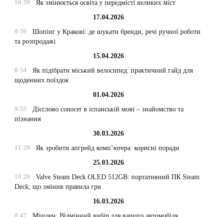
16:59
Як змінюється освіта у передмісті великих міст
17.04.2026
9:59
Шопінг у Кракові: де шукати бренди, речі ручної роботи
та розпродажі
15.04.2026
8:54
Як підібрати міський велосипед: практичний гайд для
щоденних поїздок
01.04.2026
9:55
Дієслово conocer в іспанській мові – знайомство та
пізнання
30.03.2026
11:29
Як зробити апгрейд комп’ютера: корисні поради
25.03.2026
10:29
Valve Steam Deck OLED 512GB: портативний ПК Steam
Deck, що змінив правила гри
16.03.2026
8:47
Мішлен: Відмінний вибір для вашого автомобіля