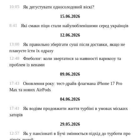
10:05
Як дегустувати односолодовий віскі?
15.06.2026
8:41
Які смаки піци стали найулюбленішими серед українців
12.06.2026
13:00
Як правильно зберігати суші після доставки, якщо не
плануєте їсти їх одразу
12:48
Флеболог: коли звертатися за наявності варикозу та
проблем із венами
09.06.2026
17:43
Оновлення року: тест-драйв флагмана iPhone 17 Pro
Max та нових AirPods
04.06.2026
17:41
Як водіям продовжити життя турбіні в умовах міських
заторів
29.05.2026
12:57
Як у пансіонаті в Бучі змінюється підхід до турботи про
літніх людей