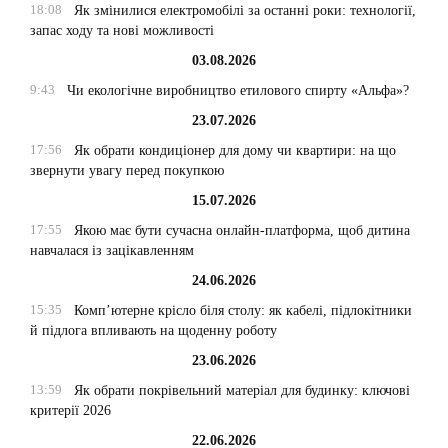
18:08
Як змінилися електромобілі за останні роки: технології,
запас ходу та нові можливості
03.08.2026
9:43
Чи екологічне виробництво етилового спирту «Альфа»?
23.07.2026
17:56
Як обрати кондиціонер для дому чи квартири: на що
звернути увагу перед покупкою
15.07.2026
17:55
Якою має бути сучасна онлайн-платформа, щоб дитина
навчалася із зацікавленням
24.06.2026
15:35
Комп’ютерне крісло біля столу: як кабелі, підлокітники
й підлога впливають на щоденну роботу
23.06.2026
13:59
Як обрати покрівельний матеріал для будинку: ключові
критерії 2026
22.06.2026