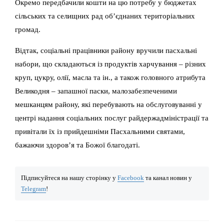
Окремо передбачили кошти на цю потребу у бюджетах
сільських та селищних рад об’єднаних територіальних
громад.
Відтак, соціальні працівники району вручили пасхальні
набори, що складаються із продуктів харчування – різних
круп, цукру, олії, масла та ін., а також головного атрибута
Великодня – запашної паски, малозабезпеченими
мешканцям району, які перебувають на обслуговуванні у
центрі надання соціальних послуг райдержадміністрації та
привітали їх із прийдешніми Пасхальними святами,
бажаючи здоров’я та Божої благодаті.
Підписуйтеся на нашу сторінку у
Facebook
та канал новин у
Telegram
!