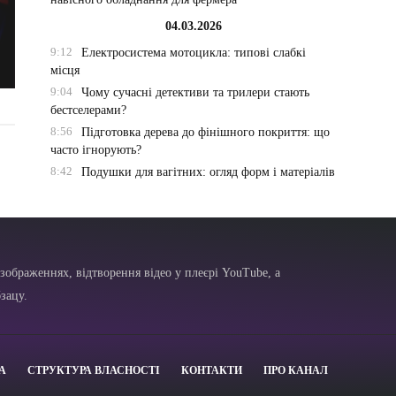
04.03.2026
9:12
Електросистема мотоцикла: типові слабкі
місця
9:04
Чому сучасні детективи та трилери стають
бестселерами?
8:56
Підготовка дерева до фінішного покриття: що
часто ігнорують?
8:42
Подушки для вагітних: огляд форм і матеріалів
зображеннях, відтворення відео у плеєрі YouTube, а
зацу.
А
СТРУКТУРА ВЛАСНОСТІ
КОНТАКТИ
ПРО КАНАЛ