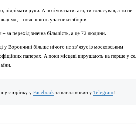
, піднімати руки. А потім казати: ага, ти голосував, а ти не
альцем», – пояснюють учасники зборів.
– за перехід значна більшість, а це 72 людини.
і у Ворончині більше нічого не зв’язує із московським
 офіційних паперах. А поки місцеві вирушають на перше у се
аїни.
ашу сторінку у
Facebook
та канал новин у
Telegram
!