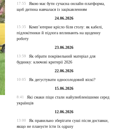
17:55
Якою має бути сучасна онлайн-платформа,
щоб дитина навчалася із зацікавленням
24.06.2026
15:35
Комп’ютерне крісло біля столу: як кабелі,
підлокітники й підлога впливають на щоденну
роботу
23.06.2026
13:59
Як обрати покрівельний матеріал для
будинку: ключові критерії 2026
22.06.2026
10:05
Як дегустувати односолодовий віскі?
15.06.2026
8:41
Які смаки піци стали найулюбленішими серед
українців
12.06.2026
13:00
Як правильно зберігати суші після доставки,
якщо не плануєте їсти їх одразу