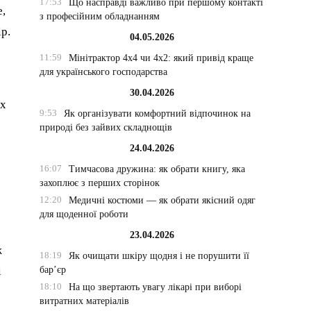
17:53
Що насправді важливо при першому контакті
е,
з професійним обладнанням
р.
04.05.2026
11:59
Мінітрактор 4х4 чи 4х2: який привід краще
для українського господарства
30.04.2026
їх
9:53
Як організувати комфортний відпочинок на
природі без зайвих складнощів
24.04.2026
16:07
Тимчасова дружина: як обрати книгу, яка
захоплює з перших сторінок
12:20
Медичні костюми — як обрати якісний одяг
для щоденної роботи
23.04.2026
ж
18:19
Як очищати шкіру щодня і не порушити її
бар’єр
і
18:10
На що звертають увагу лікарі при виборі
витратних матеріалів