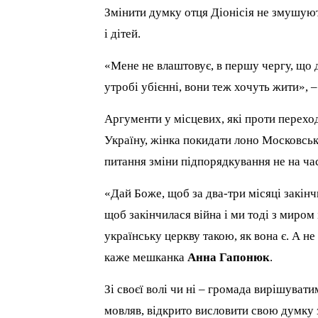
Змінити думку отця Діонісія не змушують
і дітей.
«Мене не влаштовує, в першу чергу, що д
утробі убієнні, вони теж хочуть жити», 
Аргументи у місцевих, які проти перехо
Україну, жінка покидати лоно Московсько
питання зміни підпорядкування не на час
«Дай Боже, щоб за два-три місяці закінчи
щоб закінчилася війна і ми тоді з миром
українську церкву такою, як вона є. А не
каже мешканка
Анна Гапонюк
.
Зі своєї волі чи ні – громада вирішува
мовляв, відкрито висловити свою думку 