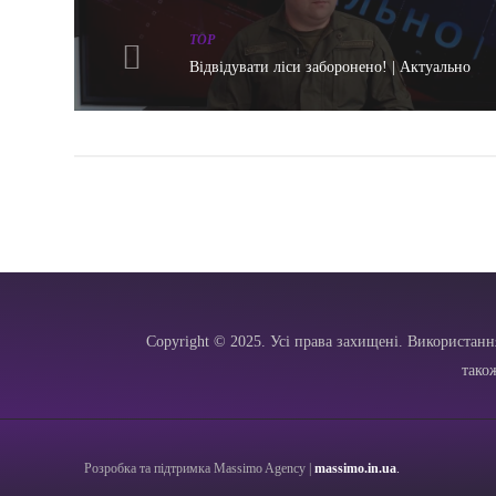
TOP
Відвідувати ліси заборонено! | Актуально
Copyright © 2025. Усі права захищені. Використанн
тако
Розробка та підтримка Massimo Agency |
massimo.in.ua
.