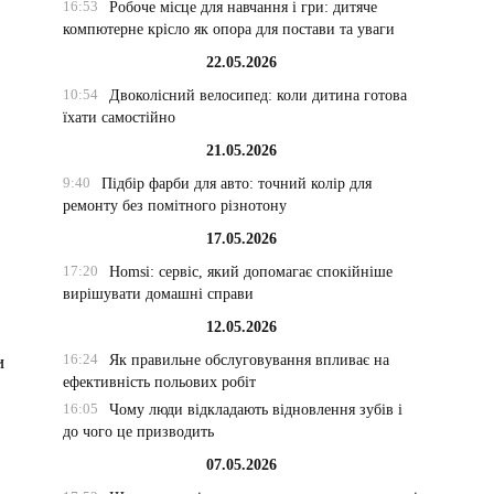
16:53
Робоче місце для навчання і гри: дитяче
компютерне крісло як опора для постави та уваги
22.05.2026
10:54
Двоколісний велосипед: коли дитина готова
їхати самостійно
21.05.2026
9:40
Підбір фарби для авто: точний колір для
ремонту без помітного різнотону
17.05.2026
17:20
Homsi: сервіс, який допомагає спокійніше
вирішувати домашні справи
12.05.2026
16:24
Як правильне обслуговування впливає на
и
ефективність польових робіт
16:05
Чому люди відкладають відновлення зубів і
до чого це призводить
07.05.2026