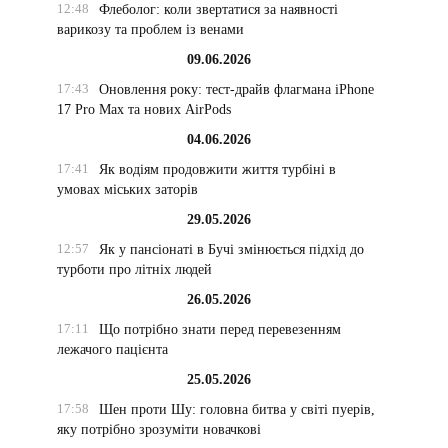
12:48
Флеболог: коли звертатися за наявності
варикозу та проблем із венами
09.06.2026
17:43
Оновлення року: тест-драйв флагмана iPhone
17 Pro Max та нових AirPods
04.06.2026
17:41
Як водіям продовжити життя турбіні в
умовах міських заторів
29.05.2026
12:57
Як у пансіонаті в Бучі змінюється підхід до
турботи про літніх людей
26.05.2026
17:11
Що потрібно знати перед перевезенням
лежачого пацієнта
25.05.2026
17:58
Шен проти Шу: головна битва у світі пуерів,
яку потрібно зрозуміти новачкові