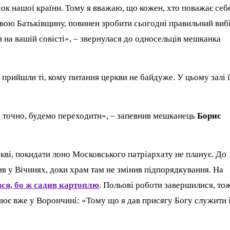
чок нашої країни. Тому я вважаю, що кожен, хто поважає себ
свою Батьківщину, повинен зробити сьогодні правильний вибі
 на вашій совісті», – звернулася до односельців мешканка
 прийшли ті, кому питання церкви не байдуже. У цьому залі 
е точно, будемо переходити», – запевнив мешканець
Борис
ркві, покидати лоно Московського патріархату не планує. До
ив у Вічинях, доки храм там не змінив підпорядкування. На
вся, бо ж садив картоплю
. Польові роботи завершилися, то
є вже у Ворончині: «Тому що я дав присягу Богу служити 