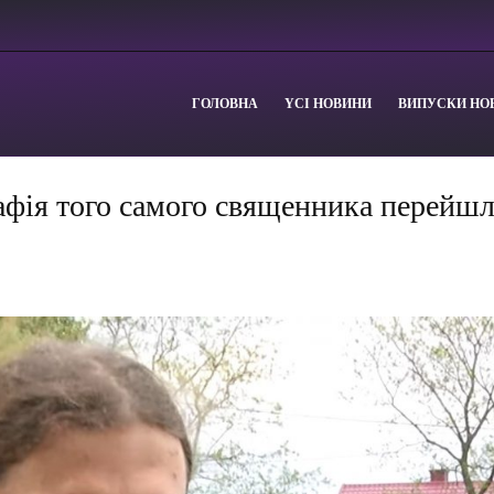
ГОЛОВНА
YСІ НОВИНИ
ВИПУСКИ НО
афія того самого священника перейш