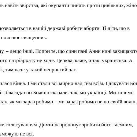
 навіть звірства, які окупанти чинять проти цивільних, жін
озволяється в нашій державі робити аборти. Ті діти, що в
– пояснює священник.
ду, – дещо інші. Попри те, що сини пані Анни нині захищают
го патріархату не хоче. Церква, каже, й так українська. А
і, тим паче у такий непростий час.
лася війна. І ми стали всі мирно над тим всім. І дякувати Бог
 і з благодаттю Божою сказали: так, ми українці. Ми хочемо
 так, як ми зараз робимо – ми зараз робимо не по своїй волі»,
тиме голосуванням. Дехто ж пропонує зробити його таємним,
зможуть не всі.