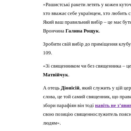
«Рашистські ракети летять у кожен куто
хто вважає себе українцем, хто любить 
Який ваш правильний вибір – це має бути
Врончина
Галина Рощук
.
Зробити свій вибір до приміщення клубу
109.
«Зі священником чи без священника – ц
Матвійчук
.
А отець
Діонісій
, який служить у цій це
слова, це той самий священник, що прав
збори парафіян він тоді
навіть не з’яви
свою позицію священнослужитель поясню
людям».