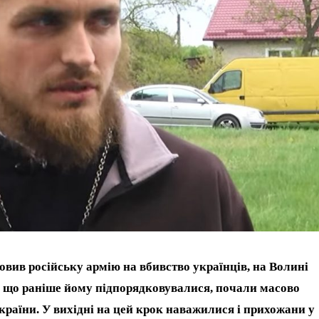
овив російську армію на вбивство українців, на Волині
, що раніше йому підпорядковувалися, почали масово
раїни. У вихідні на цей крок наважилися і прихожани у