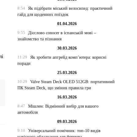
8:54
Як підібрати міський велосипед: практичний
гайд для щоденних поїздок
01.04.2026
9:55
Дієслово conocer в іспанській мові –
знайомство та пізнання
30.03.2026
лі
11:29
Як зробити апгрейд комп’ютера: корисні
поради
25.03.2026
10:29
Valve Steam Deck OLED 512GB: портативний
ПК Steam Deck, що змінив правила гри
16.03.2026
8:47
Мішлен: Відмінний вибір для вашого
автомобіля
09.03.2026
9:10
Універсальний помічник: топ-10 видів
навісного обладнання для фермера