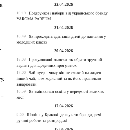
22.04.2026
ок
10:19
Подарункові набори від українського бренду
YAROMA PARFUM
21.04.2026
16:49
Як проходить адаптація дітей до навчання у
молодших класах
ь
20.04.2026
18:03
Прогулянкові коляски: як обрати зручний
варіант для щоденних прогулянок
17:06
Чай пуер – чому він не схожий на жоден
інший чай, чим корисний та як його правильно
у,
заварювати
16:59
Як змінюється освіта у передмісті великих
 –
міст
17.04.2026
9:59
Шопінг у Кракові: де шукати бренди, речі
ручної роботи та розпродажі
15.04.2026