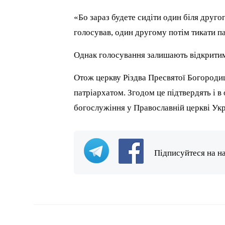
«Бо зараз будете сидіти один біля другого
голосував, один другому потім тикати п
Однак голосування залишають відкритим 
Отож церкву Різдва Пресвятої Богородиц
патріархатом. Згодом це підтвердять і в
богослужіння у Православній церкві Укр
Підписуйтеся на н