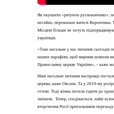
Як окупанти «рятують рускоязичних», по
негайно, переконані жителі Ворончина. У
Місцеві більше не хочуть підпорядковува
українців.
«Таке нагальне у нас питання сьогодні 
наших парафіян, щоб мирним шляхом ми
Православну церкву України», – каже ж
Нині нагальне питання насправді постало
церква, каже Оксана. Та у 2019-му розі
готові. Тоді жінка почала їздити до хра
змінили. Тепер, сподівається, зайві кіл
вторгнення Росії прихильників переходу 