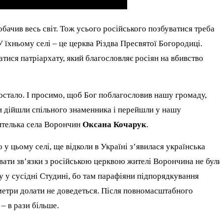
бачив весь світ. Тож усього російського позбуватися треба
 їхньому селі – це церква Різдва Пресвятої Богородиці.
тися патріархату, який благословляє росіян на вбивство
постало. І просимо, щоб Бог поблагословив нашу громаду,
 дійшли спільного знаменника і перейшли у нашу
ителька села Ворончин
Оксана Кочарук
.
 у цьому селі, ще відколи в Україні з’явилася українська
рвати зв’язки з російською церквою жителі Ворончина не бул
му у сусідні Студині, бо там парафіяни підпорядкування
ометри долати не доведеться. Після повномасштабного
– в рази більше.