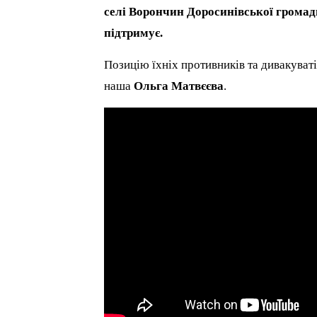
селі Ворончин Доросинівської громади.
підтримує.
Позицію їхніх противників та дивакуват
наша
Ольга Матвєєва
.