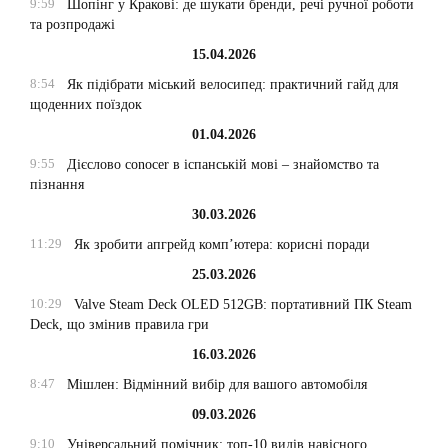
9:59
Шопінг у Кракові: де шукати бренди, речі ручної роботи
та розпродажі
15.04.2026
8:54
Як підібрати міський велосипед: практичний гайд для
щоденних поїздок
01.04.2026
9:55
Дієслово conocer в іспанській мові – знайомство та
пізнання
30.03.2026
11:29
Як зробити апгрейд комп’ютера: корисні поради
25.03.2026
10:29
Valve Steam Deck OLED 512GB: портативний ПК Steam
Deck, що змінив правила гри
16.03.2026
8:47
Мішлен: Відмінний вибір для вашого автомобіля
09.03.2026
9:10
Універсальний помічник: топ-10 видів навісного