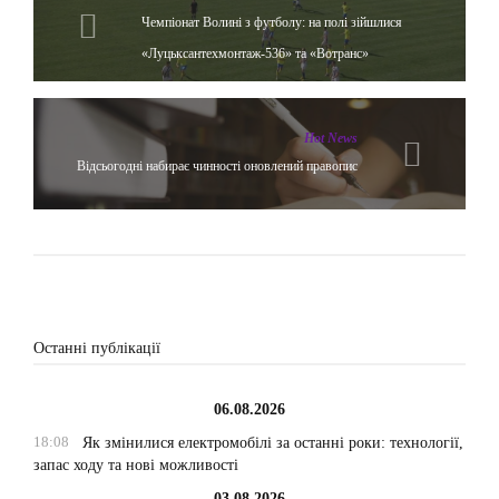
Чемпіонат Волині з футболу: на полі зійшлися
«Луцьксантехмонтаж-536» та «Вотранс»
Hot News
Відсьогодні набирає чинності оновлений правопис
Останні публікації
06.08.2026
18:08
Як змінилися електромобілі за останні роки: технології,
запас ходу та нові можливості
03.08.2026