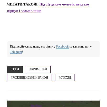
ЧИТАТИ ТАКОЖ:
Під Луцьком чоловік невдало
пірнув і зламав шию
Підписуйтеся на нашу сторінку у
Facebook
та канал новин у
Telegram
!
ТЕГИ
#КРИМІНАЛ
#РОЖИЩЕНСЬКИЙ РАЙОН
#СТОХІД
Hot News