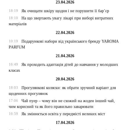
23.04.2026
18:19
Як очищати шкіру щодня і не порушити її бар’єр
18:10
На що звертають увагу лікарі при виборі витратних
матеріалів
22.04.2026
10:19
Подарункові набори від українського бренду YAROMA
PARFUM
21.04.2026
16:49
Як проходить адаптація дітей до навчання у молодших
класах
20.04.2026
18:03
Прогулянкові коляски: як обрати зручний варіант для
щоденних прогулянок
17:06
Чай пуер – чому він не схожий на жоден інший чай,
чим корисний та як його правильно заварювати
16:59
Як змінюється освіта у передмісті великих міст
17.04.2026