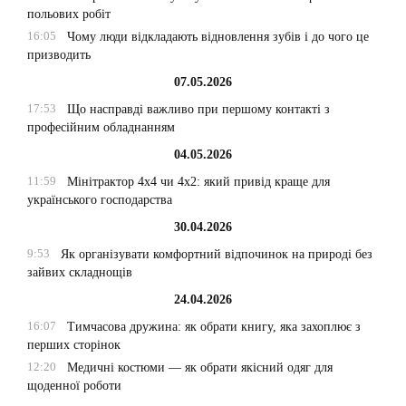
польових робіт
16:05
Чому люди відкладають відновлення зубів і до чого це
призводить
07.05.2026
17:53
Що насправді важливо при першому контакті з
професійним обладнанням
04.05.2026
11:59
Мінітрактор 4х4 чи 4х2: який привід краще для
українського господарства
30.04.2026
9:53
Як організувати комфортний відпочинок на природі без
зайвих складнощів
24.04.2026
16:07
Тимчасова дружина: як обрати книгу, яка захоплює з
перших сторінок
12:20
Медичні костюми — як обрати якісний одяг для
щоденної роботи