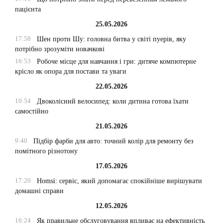
пацієнта
25.05.2026
17:58
Шен проти Шу: головна битва у світі пуерів, яку
потрібно зрозуміти новачкові
16:53
Робоче місце для навчання і гри: дитяче компютерне
крісло як опора для постави та уваги
22.05.2026
10:54
Двоколісний велосипед: коли дитина готова їхати
самостійно
21.05.2026
9:40
Підбір фарби для авто: точний колір для ремонту без
помітного різнотону
17.05.2026
17:20
Homsi: сервіс, який допомагає спокійніше вирішувати
домашні справи
12.05.2026
16:24
Як правильне обслуговування впливає на ефективність