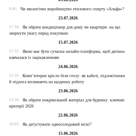
9:43
Чи екологічне виробництво етилового спирту «Альфа»?
23.07.2026
17:56
Як обрати кондиціонер для дому чи квартири: на що
звернути увагу перед покупкою
15.07.2026
17:55
Якою має бути сучасна онлайн-платформа, щоб дитина
навчалася із зацікавленням
24.06.2026
15:35
Комп’ютерне крісло біля столу: як кабелі, підлокітники
й підлога впливають на щоденну роботу
23.06.2026
13:59
Як обрати покрівельний матеріал для будинку: ключові
критерії 2026
22.06.2026
10:05
Як дегустувати односолодовий віскі?
15.06.2026