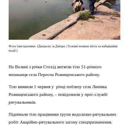
Фото ілюстративне. (Джерело: м.Дніпро | Головні новини міста та найцікавіші
події.)
На Волині з річки Стохід витягли тіло 51-річного
мешканця села Переспа Рожищенського району.
Тіло виявили 1 червня у річці поблизу села Линівка
Рожищенського району, – повідомили у прес-службі
рятувальників.
Піднімали тіло працівники групи водолазно-рятувальних
робіт Аварійно-рятувального загону спецпризначення.