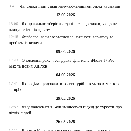
8:41
Які смаки піци стали найулюбленішими серед українців
12.06.2026
13:00
Як правильно зберігати суші після доставки, якщо не
плануєте їсти їх одразу
12:48
Флеболог: коли звертатися за наявності варикозу та
проблем із венами
09.06.2026
17:43
Оновлення року: тест-драйв флагмана iPhone 17 Pro
Max та нових AirPods
04.06.2026
17:41
Як водіям продовжити життя турбіні в умовах міських
заторів
29.05.2026
12:57
Як у пансіонаті в Бучі змінюється підхід до турботи про
літніх людей
26.05.2026
17:11
Що потрібно знати перед перевезенням лежачого