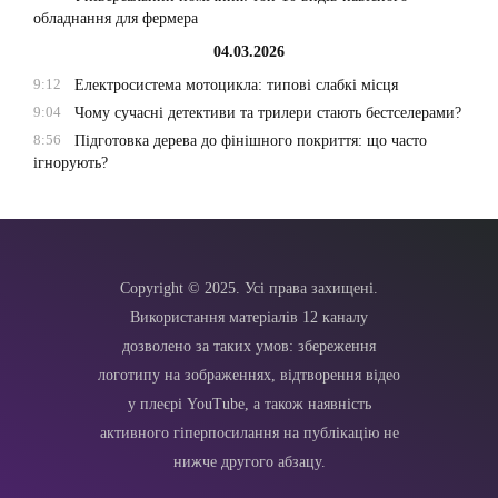
обладнання для фермера
04.03.2026
9:12
Електросистема мотоцикла: типові слабкі місця
9:04
Чому сучасні детективи та трилери стають бестселерами?
8:56
Підготовка дерева до фінішного покриття: що часто
ігнорують?
Copyright © 2025. Усі права захищені.
Використання матеріалів 12 каналу
дозволено за таких умов: збереження
логотипу на зображеннях, відтворення відео
у плеєрі YouTube, а також наявність
активного гіперпосилання на публікацію не
нижче другого абзацу.