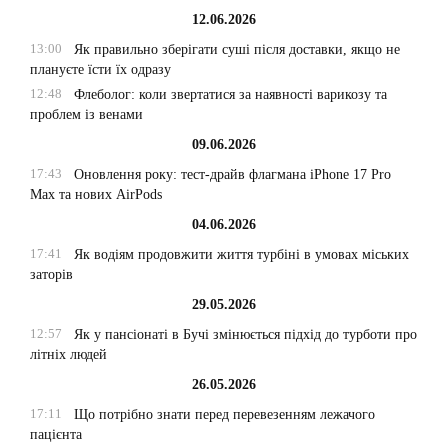
12.06.2026
13:00
Як правильно зберігати суші після доставки, якщо не
плануєте їсти їх одразу
12:48
Флеболог: коли звертатися за наявності варикозу та
проблем із венами
09.06.2026
17:43
Оновлення року: тест-драйв флагмана iPhone 17 Pro
Max та нових AirPods
04.06.2026
17:41
Як водіям продовжити життя турбіні в умовах міських
заторів
29.05.2026
12:57
Як у пансіонаті в Бучі змінюється підхід до турботи про
літніх людей
26.05.2026
17:11
Що потрібно знати перед перевезенням лежачого
пацієнта