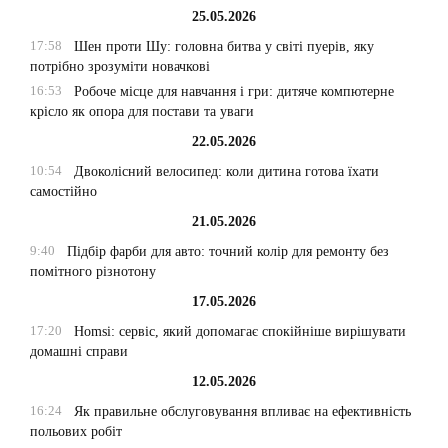
25.05.2026
17:58
Шен проти Шу: головна битва у світі пуерів, яку
потрібно зрозуміти новачкові
16:53
Робоче місце для навчання і гри: дитяче компютерне
крісло як опора для постави та уваги
22.05.2026
10:54
Двоколісний велосипед: коли дитина готова їхати
самостійно
21.05.2026
9:40
Підбір фарби для авто: точний колір для ремонту без
помітного різнотону
17.05.2026
17:20
Homsi: сервіс, який допомагає спокійніше вирішувати
домашні справи
12.05.2026
16:24
Як правильне обслуговування впливає на ефективність
польових робіт