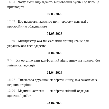
16:05
Чому люди відкладають відновлення зубів і до чого це
призводить
07.05.2026
17:53
Що насправді важливо при першому контакті з
професійним обладнанням
04.05.2026
11:59
Мінітрактор 4х4 чи 4х2: який привід краще для
українського господарства
30.04.2026
9:53
Як організувати комфортний відпочинок на природі без
зайвих складнощів
24.04.2026
16:07
Тимчасова дружина: як обрати книгу, яка захоплює з
перших сторінок
12:20
Медичні костюми — як обрати якісний одяг для
щоденної роботи
23.04.2026