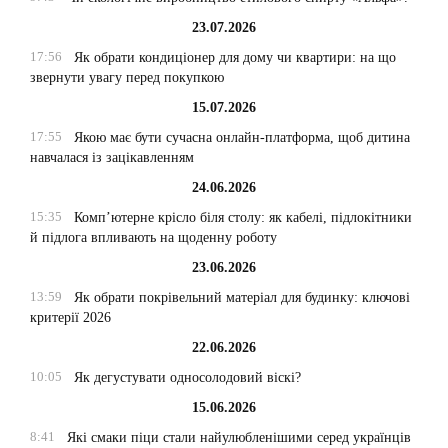
23.07.2026
17:56
Як обрати кондиціонер для дому чи квартири: на що
звернути увагу перед покупкою
15.07.2026
17:55
Якою має бути сучасна онлайн-платформа, щоб дитина
навчалася із зацікавленням
24.06.2026
15:35
Комп’ютерне крісло біля столу: як кабелі, підлокітники
й підлога впливають на щоденну роботу
23.06.2026
13:59
Як обрати покрівельний матеріал для будинку: ключові
критерії 2026
22.06.2026
10:05
Як дегустувати односолодовий віскі?
15.06.2026
8:41
Які смаки піци стали найулюбленішими серед українців