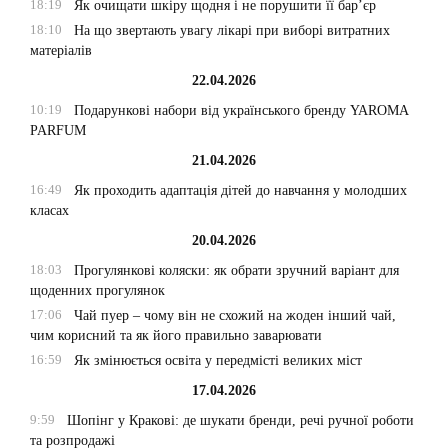
18:19
Як очищати шкіру щодня і не порушити її бар’єр
18:10
На що звертають увагу лікарі при виборі витратних
матеріалів
22.04.2026
10:19
Подарункові набори від українського бренду YAROMA
PARFUM
21.04.2026
16:49
Як проходить адаптація дітей до навчання у молодших
класах
20.04.2026
18:03
Прогулянкові коляски: як обрати зручний варіант для
щоденних прогулянок
17:06
Чай пуер – чому він не схожий на жоден інший чай,
чим корисний та як його правильно заварювати
16:59
Як змінюється освіта у передмісті великих міст
17.04.2026
9:59
Шопінг у Кракові: де шукати бренди, речі ручної роботи
та розпродажі