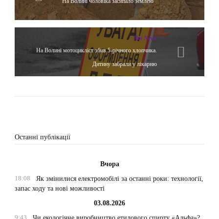
На Волині чоловіка засипало землею
Hot News
На Волині мотоцикліст збив 5-річного хлопчика.
Дитину забрали у лікарню
Останні публікації
Вчора
18:08
Як змінилися електромобілі за останні роки: технології,
запас ходу та нові можливості
03.08.2026
9:43
Чи екологічне виробництво етилового спирту «Альфа»?