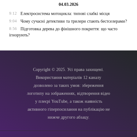
04.03.2026
9:12
Електросистема мотоцикла: типові слабкі місця
9:04
Чому сучасні детективи та трилери стають бестселерами?
8:56
Підготовка дерева до фінішного покриття: що часто
ігнорують?
Copyright © 2025. Усі права захищені.
Використання матеріалів 12 каналу
дозволено за таких умов: збереження
логотипу на зображеннях, відтворення відео
у плеєрі YouTube, а також наявність
активного гіперпосилання на публікацію не
нижче другого абзацу.