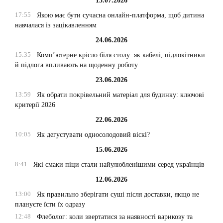
15.07.2026
17:55
Якою має бути сучасна онлайн-платформа, щоб дитина
навчалася із зацікавленням
24.06.2026
15:35
Комп’ютерне крісло біля столу: як кабелі, підлокітники
й підлога впливають на щоденну роботу
23.06.2026
13:59
Як обрати покрівельний матеріал для будинку: ключові
критерії 2026
22.06.2026
10:05
Як дегустувати односолодовий віскі?
15.06.2026
8:41
Які смаки піци стали найулюбленішими серед українців
12.06.2026
13:00
Як правильно зберігати суші після доставки, якщо не
плануєте їсти їх одразу
12:48
Флеболог: коли звертатися за наявності варикозу та