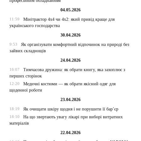
професійним обладнанням
04.05.2026
11:59
Мінітрактор 4х4 чи 4х2: який привід краще для
українського господарства
30.04.2026
9:53
Як організувати комфортний відпочинок на природі без
зайвих складнощів
24.04.2026
16:07
Тимчасова дружина: як обрати книгу, яка захоплює з
перших сторінок
12:20
Медичні костюми — як обрати якісний одяг для
щоденної роботи
23.04.2026
18:19
Як очищати шкіру щодня і не порушити її бар’єр
18:10
На що звертають увагу лікарі при виборі витратних
матеріалів
22.04.2026