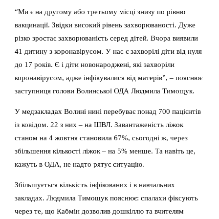
“Ми є на другому або третьому місці знизу по рівню
вакцинації. Звідки високий рівень захворюваності.
Дуже
різко зростає захворюваність серед дітей. Вчора виявили
41 дитину з коронавірусом. У нас є захворілі діти від нуля
до 17 років. Є і діти новонароджені, які захворіли
коронавірусом, адже інфікувалися від матерів”, – пояснює
заступниця голови Волинської ОДА Людмила Тимощук.
У медзакладах Волині нині перебуває понад 700 пацієнтів
із ковідом. 22 з них – на ШВЛ. Завантаженість ліжок
станом на 4 жовтня становила 67%, сьогодні ж, через
збільшення кількості ліжок – на 5% менше. Та навіть це,
кажуть в ОДА, не надто рятує ситуацію.
Збільшується кількість інфікованих і в навчальних
закладах. Людмила Тимощук пояснює: спалахи фіксують
через те, що Кабмін дозволив дошкіллю та вчителям