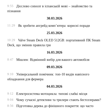
9:55
Дієслово conocer в іспанській мові – знайомство та
пізнання
30.03.2026
11:29
Як зробити апгрейд комп’ютера: корисні поради
25.03.2026
10:29
Valve Steam Deck OLED 512GB: портативний ПК Steam
Deck, що змінив правила гри
16.03.2026
8:47
Мішлен: Відмінний вибір для вашого автомобіля
09.03.2026
9:10
Універсальний помічник: топ-10 видів навісного
обладнання для фермера
04.03.2026
9:12
Електросистема мотоцикла: типові слабкі місця
9:04
Чому сучасні детективи та трилери стають бестселерами?
8:56
Підготовка дерева до фінішного покриття: що часто