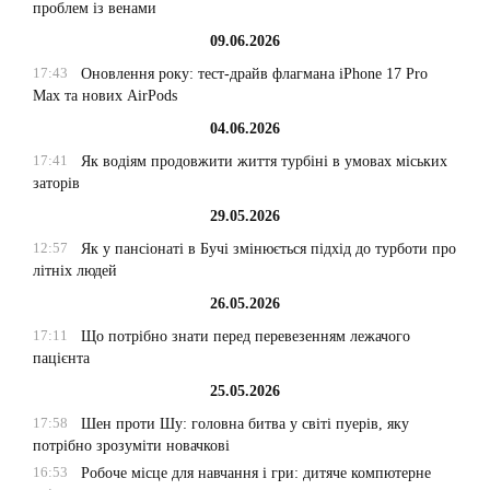
проблем із венами
09.06.2026
17:43
Оновлення року: тест-драйв флагмана iPhone 17 Pro
Max та нових AirPods
04.06.2026
17:41
Як водіям продовжити життя турбіні в умовах міських
заторів
29.05.2026
12:57
Як у пансіонаті в Бучі змінюється підхід до турботи про
літніх людей
26.05.2026
17:11
Що потрібно знати перед перевезенням лежачого
пацієнта
25.05.2026
17:58
Шен проти Шу: головна битва у світі пуерів, яку
потрібно зрозуміти новачкові
16:53
Робоче місце для навчання і гри: дитяче компютерне