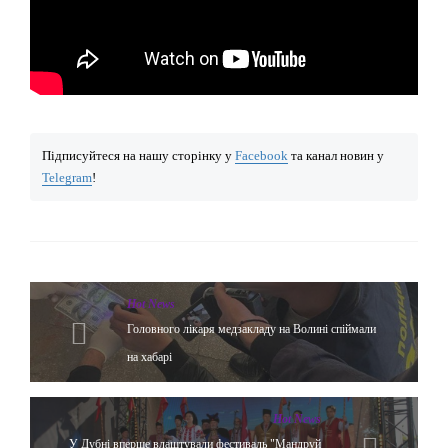
Підписуйтеся на нашу сторінку у
Facebook
та канал новин у
Telegram
!
Hot News
Головного лікаря медзакладу на Волині спіймали
на хабарі
Hot News
У Дубні вперше влаштували фестиваль "Мандруй