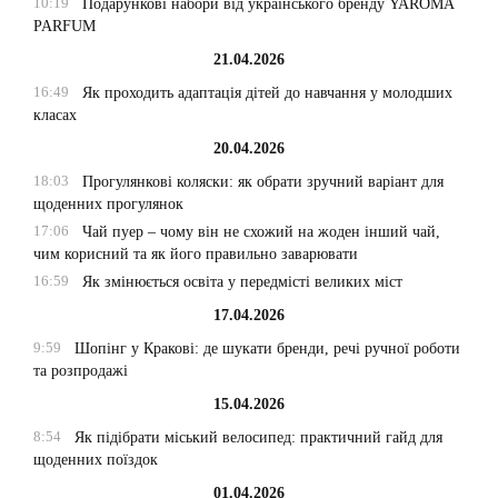
10:19
Подарункові набори від українського бренду YAROMA
PARFUM
21.04.2026
16:49
Як проходить адаптація дітей до навчання у молодших
класах
20.04.2026
18:03
Прогулянкові коляски: як обрати зручний варіант для
щоденних прогулянок
17:06
Чай пуер – чому він не схожий на жоден інший чай,
чим корисний та як його правильно заварювати
16:59
Як змінюється освіта у передмісті великих міст
17.04.2026
9:59
Шопінг у Кракові: де шукати бренди, речі ручної роботи
та розпродажі
15.04.2026
8:54
Як підібрати міський велосипед: практичний гайд для
щоденних поїздок
01.04.2026