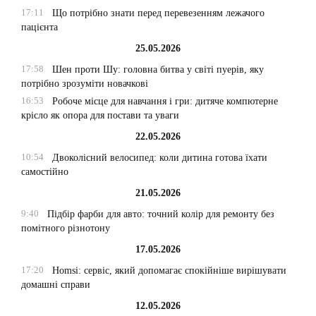
17:11
Що потрібно знати перед перевезенням лежачого
пацієнта
25.05.2026
17:58
Шен проти Шу: головна битва у світі пуерів, яку
потрібно зрозуміти новачкові
16:53
Робоче місце для навчання і гри: дитяче компютерне
крісло як опора для постави та уваги
22.05.2026
10:54
Двоколісний велосипед: коли дитина готова їхати
самостійно
21.05.2026
9:40
Підбір фарби для авто: точний колір для ремонту без
помітного різнотону
17.05.2026
17:20
Homsi: сервіс, який допомагає спокійніше вирішувати
домашні справи
12.05.2026