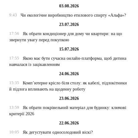
03.08.2026
9:43
Чи екологічне виробництво етилового спирту «Альфа»?
23.07.2026
17:56
Як обрати кондиціонер для дому чи квартири: на що
звернути увагу перед покупкою
15.07.2026
17:55
Якою має бути сучасна онлайн-платформа, щоб дитина
навчалася із зацікавленням
24.06.2026
15:35
Комп’ютерне крісло біля столу: як кабелі, підлокітники
й підлога впливають на щоденну роботу
23.06.2026
13:59
Як обрати покрівельний матеріал для будинку: ключові
критерії 2026
22.06.2026
10:05
Як дегустувати односолодовий віскі?