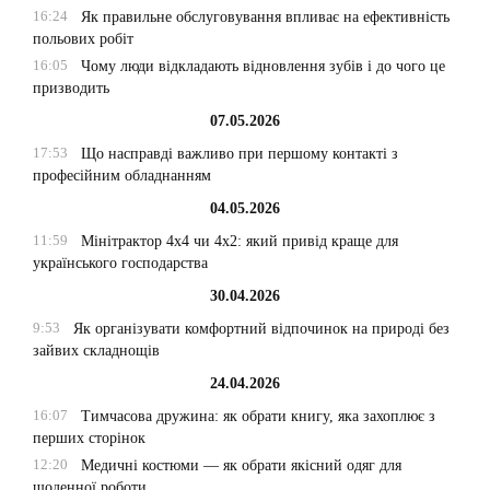
16:24
Як правильне обслуговування впливає на ефективність
польових робіт
16:05
Чому люди відкладають відновлення зубів і до чого це
призводить
07.05.2026
17:53
Що насправді важливо при першому контакті з
професійним обладнанням
04.05.2026
11:59
Мінітрактор 4х4 чи 4х2: який привід краще для
українського господарства
30.04.2026
9:53
Як організувати комфортний відпочинок на природі без
зайвих складнощів
24.04.2026
16:07
Тимчасова дружина: як обрати книгу, яка захоплює з
перших сторінок
12:20
Медичні костюми — як обрати якісний одяг для
щоденної роботи