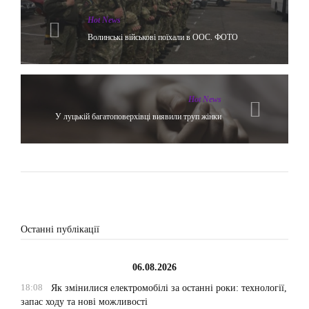
Hot News
Волинські військові поїхали в ООС. ФОТО
Hot News
У луцькій багатоповерхівці виявили труп жінки
Останні публікації
06.08.2026
18:08
Як змінилися електромобілі за останні роки: технології,
запас ходу та нові можливості