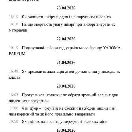
23.04.2026
18:19
Як очищати шкіру щодня і не порушити її бар’єр
18:10
На що звертають увагу лікарі при виборі витратних
матеріалів
22.04.2026
10:19
Подарункові набори від українського бренду YAROMA
PARFUM
21.04.2026
16:49
Як проходить адаптація дітей до навчання у молодших
класах
20.04.2026
18:03
Прогулянкові коляски: як обрати зручний варіант для
щоденних прогулянок
17:06
Чай пуер – чому він не схожий на жоден інший чай,
чим корисний та як його правильно заварювати
16:59
Як змінюється освіта у передмісті великих міст
17.04.2026