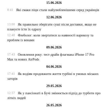
15.06.2026
8:41
Які смаки піци стали найулюбленішими серед українців
12.06.2026
13:00
Як правильно зберігати суші після доставки, якщо не
плануєте їсти їх одразу
12:48
Флеболог: коли звертатися за наявності варикозу та
проблем із венами
09.06.2026
17:43
Оновлення року: тест-драйв флагмана iPhone 17 Pro
Max та нових AirPods
04.06.2026
17:41
Як водіям продовжити життя турбіні в умовах міських
заторів
29.05.2026
12:57
Як у пансіонаті в Бучі змінюється підхід до турботи про
літніх людей
26.05.2026