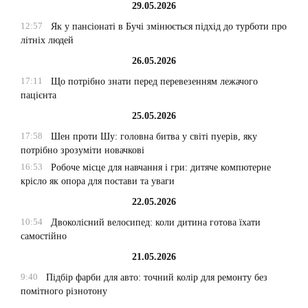
29.05.2026
12:57
Як у пансіонаті в Бучі змінюється підхід до турботи про
літніх людей
26.05.2026
17:11
Що потрібно знати перед перевезенням лежачого
пацієнта
25.05.2026
17:58
Шен проти Шу: головна битва у світі пуерів, яку
потрібно зрозуміти новачкові
16:53
Робоче місце для навчання і гри: дитяче компютерне
крісло як опора для постави та уваги
22.05.2026
10:54
Двоколісний велосипед: коли дитина готова їхати
самостійно
21.05.2026
9:40
Підбір фарби для авто: точний колір для ремонту без
помітного різнотону