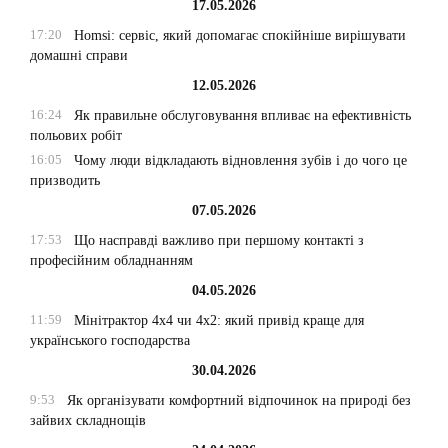
17.05.2026
17:20
Homsi: сервіс, який допомагає спокійніше вирішувати
домашні справи
12.05.2026
16:24
Як правильне обслуговування впливає на ефективність
польових робіт
16:05
Чому люди відкладають відновлення зубів і до чого це
призводить
07.05.2026
17:53
Що насправді важливо при першому контакті з
професійним обладнанням
04.05.2026
11:59
Мінітрактор 4х4 чи 4х2: який привід краще для
українського господарства
30.04.2026
9:53
Як організувати комфортний відпочинок на природі без
зайвих складнощів