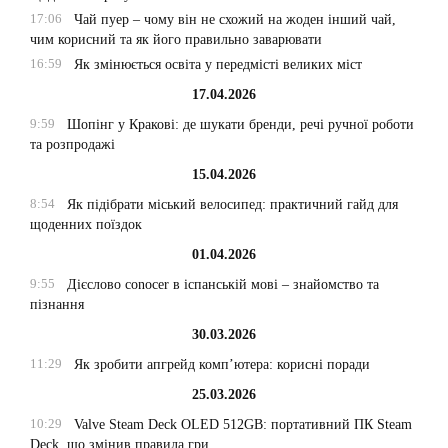
17:06
Чай пуер – чому він не схожий на жоден інший чай,
чим корисний та як його правильно заварювати
16:59
Як змінюється освіта у передмісті великих міст
17.04.2026
9:59
Шопінг у Кракові: де шукати бренди, речі ручної роботи
та розпродажі
15.04.2026
8:54
Як підібрати міський велосипед: практичний гайд для
щоденних поїздок
01.04.2026
9:55
Дієслово conocer в іспанській мові – знайомство та
пізнання
30.03.2026
11:29
Як зробити апгрейд комп’ютера: корисні поради
25.03.2026
10:29
Valve Steam Deck OLED 512GB: портативний ПК Steam
Deck, що змінив правила гри