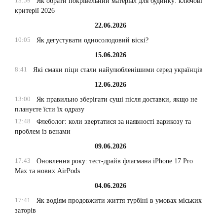
13:59
Як обрати покрівельний матеріал для будинку: ключові
критерії 2026
22.06.2026
10:05
Як дегустувати односолодовий віскі?
15.06.2026
8:41
Які смаки піци стали найулюбленішими серед українців
12.06.2026
13:00
Як правильно зберігати суші після доставки, якщо не
плануєте їсти їх одразу
12:48
Флеболог: коли звертатися за наявності варикозу та
проблем із венами
09.06.2026
17:43
Оновлення року: тест-драйв флагмана iPhone 17 Pro
Max та нових AirPods
04.06.2026
17:41
Як водіям продовжити життя турбіні в умовах міських
заторів