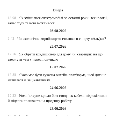
Вчора
18:08
Як змінилися електромобілі за останні роки: технології,
запас ходу та нові можливості
03.08.2026
9:43
Чи екологічне виробництво етилового спирту «Альфа»?
23.07.2026
17:56
Як обрати кондиціонер для дому чи квартири: на що
звернути увагу перед покупкою
15.07.2026
17:55
Якою має бути сучасна онлайн-платформа, щоб дитина
навчалася із зацікавленням
24.06.2026
15:35
Комп’ютерне крісло біля столу: як кабелі, підлокітники
й підлога впливають на щоденну роботу
23.06.2026