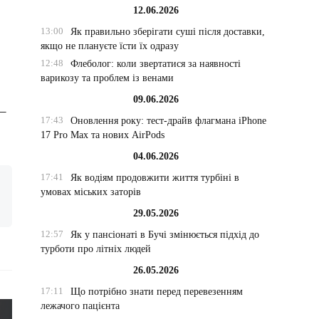
12.06.2026
13:00
Як правильно зберігати суші після доставки,
якщо не плануєте їсти їх одразу
12:48
Флеболог: коли звертатися за наявності
варикозу та проблем із венами
09.06.2026
 –
17:43
Оновлення року: тест-драйв флагмана iPhone
17 Pro Max та нових AirPods
04.06.2026
17:41
Як водіям продовжити життя турбіні в
умовах міських заторів
29.05.2026
12:57
Як у пансіонаті в Бучі змінюється підхід до
турботи про літніх людей
26.05.2026
17:11
Що потрібно знати перед перевезенням
лежачого пацієнта