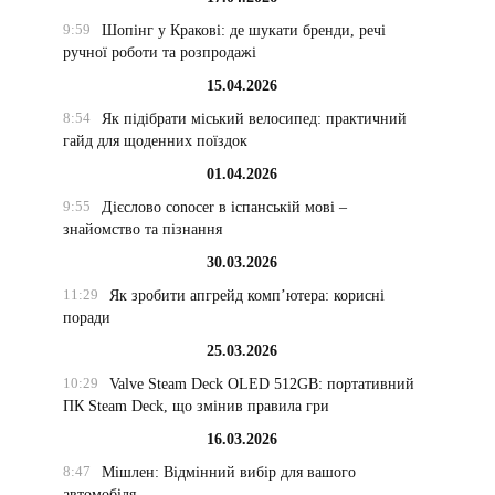
9:59
Шопінг у Кракові: де шукати бренди, речі
ручної роботи та розпродажі
15.04.2026
8:54
Як підібрати міський велосипед: практичний
гайд для щоденних поїздок
01.04.2026
9:55
Дієслово conocer в іспанській мові –
знайомство та пізнання
30.03.2026
11:29
Як зробити апгрейд комп’ютера: корисні
поради
25.03.2026
10:29
Valve Steam Deck OLED 512GB: портативний
ПК Steam Deck, що змінив правила гри
16.03.2026
8:47
Мішлен: Відмінний вибір для вашого
автомобіля