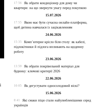
17:56
Як обрати кондиціонер для дому чи
квартири: на що звернути увагу перед покупкою
15.07.2026
17:55
Якою має бути сучасна онлайн-платформа,
щоб дитина навчалася із зацікавленням
24.06.2026
15:35
Комп’ютерне крісло біля столу: як кабелі,
підлокітники й підлога впливають на щоденну
роботу
23.06.2026
13:59
Як обрати покрівельний матеріал для
будинку: ключові критерії 2026
22.06.2026
і
10:05
Як дегустувати односолодовий віскі?
15.06.2026
8:41
Які смаки піци стали найулюбленішими серед
українців