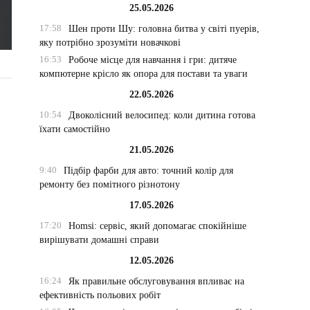
25.05.2026
17:58
Шен проти Шу: головна битва у світі пуерів,
яку потрібно зрозуміти новачкові
16:53
Робоче місце для навчання і гри: дитяче
компютерне крісло як опора для постави та уваги
22.05.2026
10:54
Двоколісний велосипед: коли дитина готова
їхати самостійно
21.05.2026
9:40
Підбір фарби для авто: точний колір для
ремонту без помітного різнотону
17.05.2026
17:20
Homsi: сервіс, який допомагає спокійніше
вирішувати домашні справи
12.05.2026
16:24
Як правильне обслуговування впливає на
ефективність польових робіт