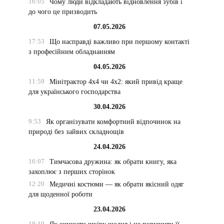
16:05
Чому люди відкладають відновлення зубів і
до чого це призводить
07.05.2026
17:53
Що насправді важливо при першому контакті
з професійним обладнанням
04.05.2026
11:59
Мінітрактор 4х4 чи 4х2: який привід краще
для українського господарства
30.04.2026
9:53
Як організувати комфортний відпочинок на
природі без зайвих складнощів
24.04.2026
16:07
Тимчасова дружина: як обрати книгу, яка
захоплює з перших сторінок
12:20
Медичні костюми — як обрати якісний одяг
для щоденної роботи
23.04.2026
18:19