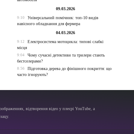
09.03.2026
9:10
Універсальний помічник: топ-10 видів
навісного обладнання для фермера
04.03.2026
9:12
Електросистема мотоцикла: типові слабкі
місця
9:04
Чому сучасні детективи та трилери стають
бестселерами?
8:56
Підготовка дерева до фінішного покриття: що
часто ігнорують?
зображеннях, відтворення відео у плеєрі YouTube, а
зацу.