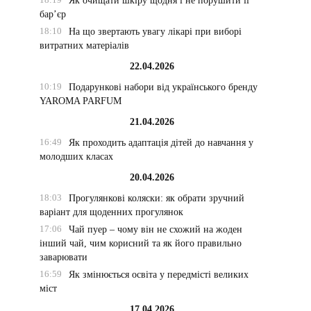
Як очищати шкіру щодня і не порушити її
бар’єр
18:10
На що звертають увагу лікарі при виборі
витратних матеріалів
22.04.2026
10:19
Подарункові набори від українського бренду
YAROMA PARFUM
21.04.2026
16:49
Як проходить адаптація дітей до навчання у
молодших класах
20.04.2026
18:03
Прогулянкові коляски: як обрати зручний
варіант для щоденних прогулянок
17:06
Чай пуер – чому він не схожий на жоден
інший чай, чим корисний та як його правильно
заварювати
16:59
Як змінюється освіта у передмісті великих
міст
17.04.2026