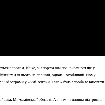
ється спортом. Каже, зі спортзалом познайомився ще у
ліфтингу для нього не перший, однак – особливий. Йому
222 кілограми у жимі лежачи. Також була спроба встановити 
.
йська, Миколаївської області. А з ним – головна підтримка: