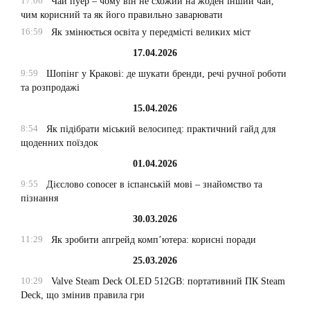
17:06
Чай пуер – чому він не схожий на жоден інший чай,
чим корисний та як його правильно заварювати
16:59
Як змінюється освіта у передмісті великих міст
17.04.2026
9:59
Шопінг у Кракові: де шукати бренди, речі ручної роботи
та розпродажі
15.04.2026
8:54
Як підібрати міський велосипед: практичний гайд для
щоденних поїздок
01.04.2026
9:55
Дієслово conocer в іспанській мові – знайомство та
пізнання
30.03.2026
11:29
Як зробити апгрейд комп’ютера: корисні поради
25.03.2026
10:29
Valve Steam Deck OLED 512GB: портативний ПК Steam
Deck, що змінив правила гри