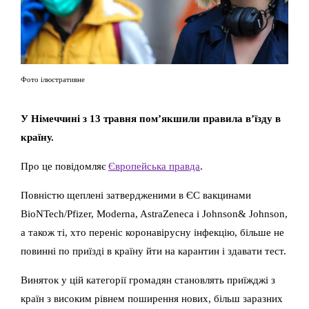
Фото ілюстративне
У Німеччині з 13 травня пом’якшили правила в’їзду в
країну.
Про це повідомляє
Європейська правда
.
Повністю щеплені затвердженими в ЄС вакцинами
BioNTech/Pfizer, Moderna, AstraZeneca і Johnson& Johnson,
а також ті, хто переніс коронавірусну інфекцію, більше не
повинні по приїзді в країну йти на карантин і здавати тест.
Виняток у цій категорії громадян становлять приїжджі з
країн з високим рівнем поширення нових, більш заразних