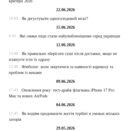
критерії 2026
22.06.2026
10:05
Як дегустувати односолодовий віскі?
15.06.2026
8:41
Які смаки піци стали найулюбленішими серед українців
12.06.2026
13:00
Як правильно зберігати суші після доставки, якщо не
плануєте їсти їх одразу
12:48
Флеболог: коли звертатися за наявності варикозу та
проблем із венами
09.06.2026
17:43
Оновлення року: тест-драйв флагмана iPhone 17 Pro
Max та нових AirPods
04.06.2026
17:41
Як водіям продовжити життя турбіні в умовах міських
заторів
29.05.2026