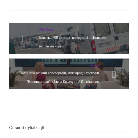
Hot News
Близько 700 автівок: на кордоні з Польщею –
величезні черги
Архів
Волинські основи хореографії, міжнародні гастролі
"Волиняночки". Олена Козачук | ART-вітальня
Останні публікації