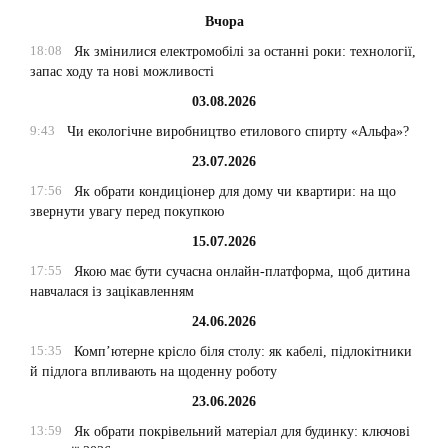
Вчора
18:08
Як змінилися електромобілі за останні роки: технології,
запас ходу та нові можливості
03.08.2026
9:43
Чи екологічне виробництво етилового спирту «Альфа»?
23.07.2026
17:56
Як обрати кондиціонер для дому чи квартири: на що
звернути увагу перед покупкою
15.07.2026
17:55
Якою має бути сучасна онлайн-платформа, щоб дитина
навчалася із зацікавленням
24.06.2026
15:35
Комп’ютерне крісло біля столу: як кабелі, підлокітники
й підлога впливають на щоденну роботу
23.06.2026
13:59
Як обрати покрівельний матеріал для будинку: ключові