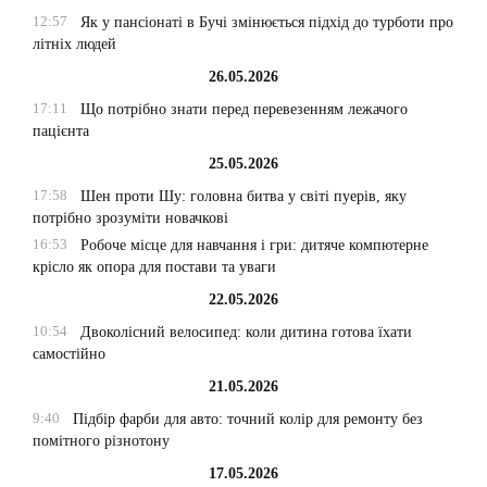
12:57
Як у пансіонаті в Бучі змінюється підхід до турботи про
літніх людей
26.05.2026
17:11
Що потрібно знати перед перевезенням лежачого
пацієнта
25.05.2026
17:58
Шен проти Шу: головна битва у світі пуерів, яку
потрібно зрозуміти новачкові
16:53
Робоче місце для навчання і гри: дитяче компютерне
крісло як опора для постави та уваги
22.05.2026
10:54
Двоколісний велосипед: коли дитина готова їхати
самостійно
21.05.2026
9:40
Підбір фарби для авто: точний колір для ремонту без
помітного різнотону
17.05.2026