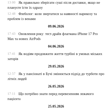
13:00
Як правильно зберігати суші після доставки, якщо не
плануєте їсти їх одразу
12:48
Флеболог: коли звертатися за наявності варикозу та
проблем із венами
09.06.2026
17:43
Оновлення року: тест-драйв флагмана iPhone 17 Pro
Max та нових AirPods
04.06.2026
17:41
Як водіям продовжити життя турбіні в умовах міських
заторів
29.05.2026
12:57
Як у пансіонаті в Бучі змінюється підхід до турботи про
літніх людей
26.05.2026
17:11
Що потрібно знати перед перевезенням лежачого
пацієнта
25.05.2026