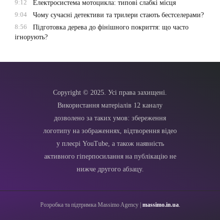
9:12
Електросистема мотоцикла: типові слабкі місця
9:04
Чому сучасні детективи та трилери стають бестселерами?
8:56
Підготовка дерева до фінішного покриття: що часто
ігнорують?
Copyright © 2025. Усі права захищені.
Використання матеріалів 12 каналу
дозволено за таких умов: збереження
логотипу на зображеннях, відтворення відео
у плеєрі YouTube, а також наявність
активного гіперпосилання на публікацію не
нижче другого абзацу.
Розробка та підтримка Massimo Agency |
massimo.in.ua
.