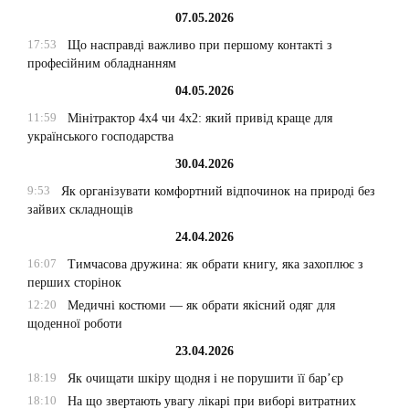
07.05.2026
17:53
Що насправді важливо при першому контакті з
професійним обладнанням
04.05.2026
11:59
Мінітрактор 4х4 чи 4х2: який привід краще для
українського господарства
30.04.2026
9:53
Як організувати комфортний відпочинок на природі без
зайвих складнощів
24.04.2026
16:07
Тимчасова дружина: як обрати книгу, яка захоплює з
перших сторінок
12:20
Медичні костюми — як обрати якісний одяг для
щоденної роботи
23.04.2026
18:19
Як очищати шкіру щодня і не порушити її бар’єр
18:10
На що звертають увагу лікарі при виборі витратних