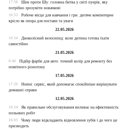
17:58
Шен проти Шу: головна битва у світі пуерів, яку
потрібно зрозуміти новачкові
16:53
Робоче місце для навчання і гри: дитяче компютерне
крісло як опора для постави та уваги
22.05.2026
10:54
Двоколісний велосипед: коли дитина готова їхати
самостійно
21.05.2026
9:40
Підбір фарби для авто: точний колір для ремонту без
помітного різнотону
17.05.2026
17:20
Homsi: сервіс, який допомагає спокійніше вирішувати
домашні справи
12.05.2026
16:24
Як правильне обслуговування впливає на ефективність
польових робіт
16:05
Чому люди відкладають відновлення зубів і до чого це
призводить