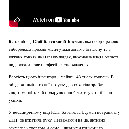
Біатлоністці
Юлії Батенковій-Бауман
, яка неодноразово
виборювала призові місця у змаганнях з біатлону та в
лижних гонках на Паралімпіадах, виконавча влада області
подарувала нове професійне спорядження.
Вартість цього інвентаря – майже 148 тисяч гривень. В
облдержадміністрації кажуть: давно хотіли зробити
спортсменці такий подарунок, щоб мотивувати її на нові
успіхи.
У восьмирічному віці Юлія Батенкова-Бауман потрапила у
ДТП, де втратила руку. Незважаючи на це, активно
займалась спортом, а саме – лижними гонками та