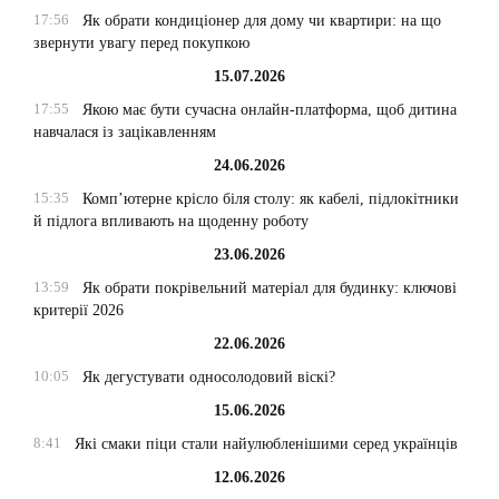
17:56
Як обрати кондиціонер для дому чи квартири: на що
звернути увагу перед покупкою
15.07.2026
17:55
Якою має бути сучасна онлайн-платформа, щоб дитина
навчалася із зацікавленням
24.06.2026
15:35
Комп’ютерне крісло біля столу: як кабелі, підлокітники
й підлога впливають на щоденну роботу
23.06.2026
13:59
Як обрати покрівельний матеріал для будинку: ключові
критерії 2026
22.06.2026
10:05
Як дегустувати односолодовий віскі?
15.06.2026
8:41
Які смаки піци стали найулюбленішими серед українців
12.06.2026