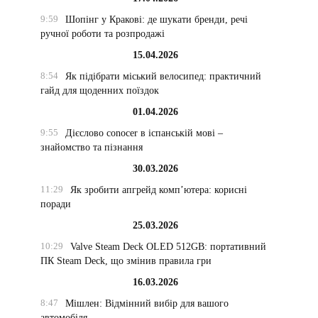
9:59
Шопінг у Кракові: де шукати бренди, речі
ручної роботи та розпродажі
15.04.2026
8:54
Як підібрати міський велосипед: практичний
гайд для щоденних поїздок
01.04.2026
9:55
Дієслово conocer в іспанській мові –
знайомство та пізнання
30.03.2026
11:29
Як зробити апгрейд комп’ютера: корисні
поради
25.03.2026
10:29
Valve Steam Deck OLED 512GB: портативний
ПК Steam Deck, що змінив правила гри
16.03.2026
8:47
Мішлен: Відмінний вибір для вашого
автомобіля