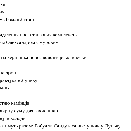
вки
ич
ув Роман Літвін
ідділення протитанкових комплексів
овим Олександром Смуровим
на керівника через волонтерські внески
 на дрон
равчука в Луцьку
льних
отню камінців
овірну суму для захисників
нуть холоди
ватимуть разом: Бобул та Сандулеса виступили у Луцьку