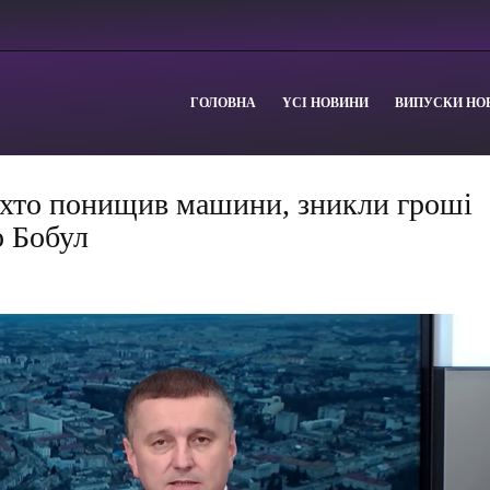
ГОЛОВНА
YСІ НОВИНИ
ВИПУСКИ НО
: хто понищив машини, зникли гроші
о Бобул