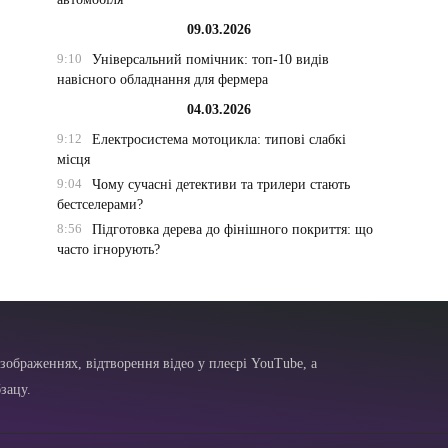
09.03.2026
9:10
Універсальний помічник: топ-10 видів
навісного обладнання для фермера
04.03.2026
9:12
Електросистема мотоцикла: типові слабкі
місця
9:04
Чому сучасні детективи та трилери стають
бестселерами?
8:56
Підготовка дерева до фінішного покриття: що
часто ігнорують?
зображеннях, відтворення відео у плеєрі YouTube, а
зацу.