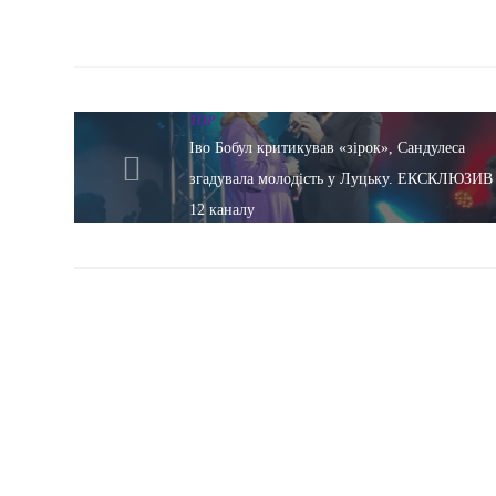
TOP
Іво Бобул критикував «зірок», Сандулеса
згадувала молодість у Луцьку. ЕКСКЛЮЗИВ
12 каналу