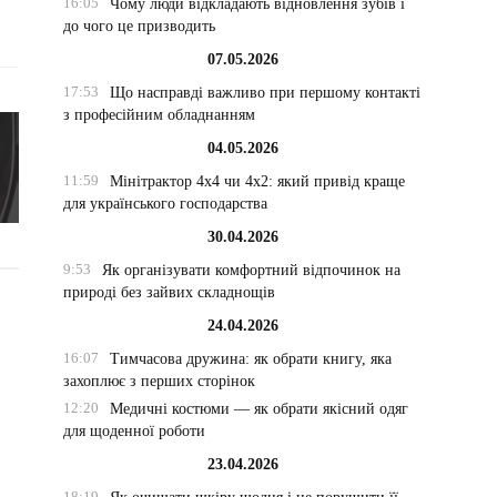
16:05
Чому люди відкладають відновлення зубів і
до чого це призводить
07.05.2026
17:53
Що насправді важливо при першому контакті
з професійним обладнанням
04.05.2026
11:59
Мінітрактор 4х4 чи 4х2: який привід краще
для українського господарства
30.04.2026
9:53
Як організувати комфортний відпочинок на
природі без зайвих складнощів
24.04.2026
16:07
Тимчасова дружина: як обрати книгу, яка
захоплює з перших сторінок
12:20
Медичні костюми — як обрати якісний одяг
для щоденної роботи
23.04.2026
18:19