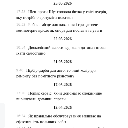
25.05.2026
17:58
Шен проти Шу: головна битва у світі пуерів,
яку потрібно зрозуміти новачкові
16:53
Робоче місце для навчання і гри: дитяче
компютерне крісло як опора для постави та уваги
22.05.2026
10:54
Двоколісний велосипед: коли дитина готова
їхати самостійно
21.05.2026
9:40
Підбір фарби для авто: точний колір для
ремонту без помітного різнотону
17.05.2026
17:20
Homsi: сервіс, який допомагає спокійніше
вирішувати домашні справи
12.05.2026
16:24
Як правильне обслуговування впливає на
ефективність польових робіт