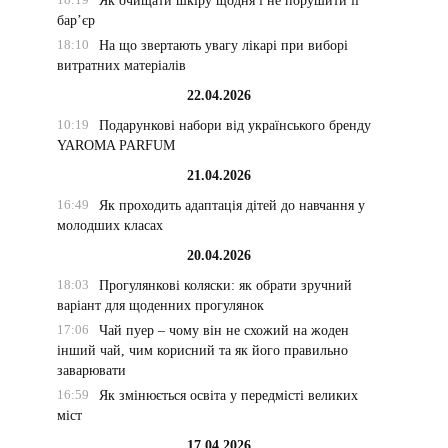
Як очищати шкіру щодня і не порушити її
бар’єр
18:10
На що звертають увагу лікарі при виборі
витратних матеріалів
22.04.2026
10:19
Подарункові набори від українського бренду
YAROMA PARFUM
21.04.2026
16:49
Як проходить адаптація дітей до навчання у
молодших класах
20.04.2026
18:03
Прогулянкові коляски: як обрати зручний
варіант для щоденних прогулянок
17:06
Чай пуер – чому він не схожий на жоден
інший чай, чим корисний та як його правильно
заварювати
16:59
Як змінюється освіта у передмісті великих
міст
17.04.2026