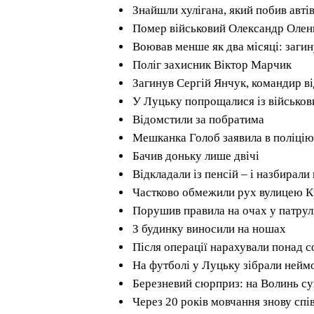
Знайшли хулігана, який побив авті
Помер військовий Олександр Олен
Воював менше як два місяці: загин
Поліг захисник Віктор Марчик
Загинув Сергій Янчук, командир в
У Луцьку попрощалися із військ
Відомстили за побратима
Мешканка Голоб заявила в поліцію 
Бачив доньку лише двічі
Відкладали із пенсій – і назбирали
Частково обмежили рух вулицею К
Порушив правила на очах у патру
З будинку виносили на ношах
Після операції нарахували понад с
На футболі у Луцьку зібрали нейм
Березневий сюрприз: на Волинь су
Через 20 років мовчання знову спі