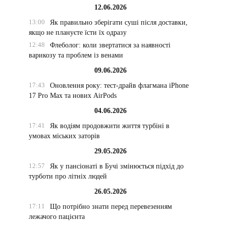
12.06.2026
13:00
Як правильно зберігати суші після доставки,
якщо не плануєте їсти їх одразу
12:48
Флеболог: коли звертатися за наявності
варикозу та проблем із венами
09.06.2026
17:43
Оновлення року: тест-драйв флагмана iPhone
17 Pro Max та нових AirPods
04.06.2026
17:41
Як водіям продовжити життя турбіні в
умовах міських заторів
29.05.2026
12:57
Як у пансіонаті в Бучі змінюється підхід до
турботи про літніх людей
26.05.2026
17:11
Що потрібно знати перед перевезенням
лежачого пацієнта