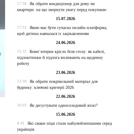
17:56
Як обрати кондиціонер для дому чи
квартири: на що звернути увагу перед покупкою
15.07.2026
17:55
Якою має бути сучасна онлайн-платформа,
щоб дитина навчалася із зацікавленням
24.06.2026
15:35
Комп’ютерне крісло біля столу: як кабелі,
підлокітники й підлога впливають на щоденну
роботу
23.06.2026
13:59
Як обрати покрівельний матеріал для
будинку: ключові критерії 2026
22.06.2026
10:05
Як дегустувати односолодовий віскі?
15.06.2026
8:41
Які смаки піци стали найулюбленішими серед
українців