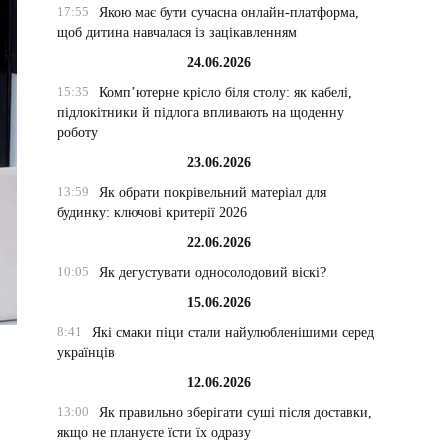
17:55
Якою має бути сучасна онлайн-платформа,
щоб дитина навчалася із зацікавленням
24.06.2026
15:35
Комп’ютерне крісло біля столу: як кабелі,
підлокітники й підлога впливають на щоденну
роботу
23.06.2026
13:59
Як обрати покрівельний матеріал для
будинку: ключові критерії 2026
22.06.2026
10:05
Як дегустувати односолодовий віскі?
15.06.2026
8:41
Які смаки піци стали найулюбленішими серед
українців
12.06.2026
13:00
Як правильно зберігати суші після доставки,
якщо не плануєте їсти їх одразу