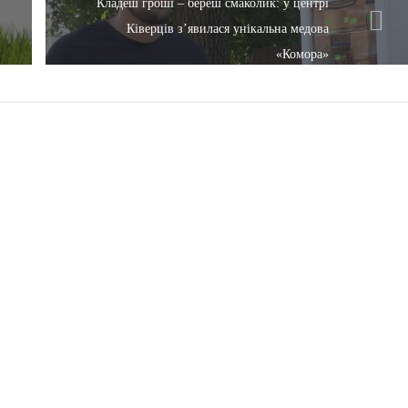
Кладеш гроші – береш смаколик: у центрі
Ківерців з’явилася унікальна медова
«Комора»