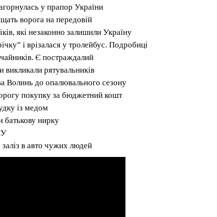
загорнулась у прапор України
ищать ворога на передовій
ків, які незаконно залишили Україну
річку” і врізалася у тролейбус. Подробиці
чайників. Є постраждалий
и викликали рятувальників
ова Волинь до опалювального сезону
дорогу покупку за бюджетний кошт
удку із медом
и батькову нирку
СУ
 заліз в авто чужих людей