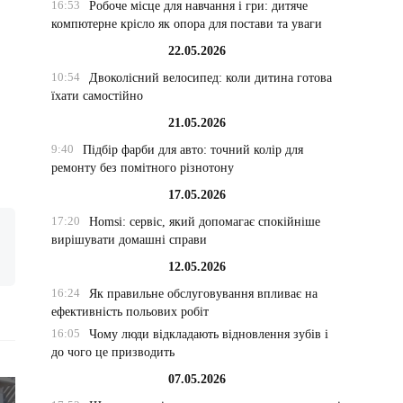
16:53
Робоче місце для навчання і гри: дитяче
компютерне крісло як опора для постави та уваги
22.05.2026
10:54
Двоколісний велосипед: коли дитина готова
їхати самостійно
21.05.2026
9:40
Підбір фарби для авто: точний колір для
ремонту без помітного різнотону
17.05.2026
17:20
Homsi: сервіс, який допомагає спокійніше
вирішувати домашні справи
12.05.2026
16:24
Як правильне обслуговування впливає на
ефективність польових робіт
16:05
Чому люди відкладають відновлення зубів і
до чого це призводить
07.05.2026