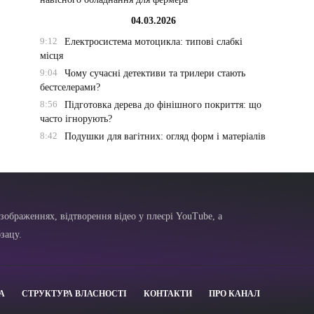
04.03.2026
9:12
Електросистема мотоцикла: типові слабкі
місця
9:04
Чому сучасні детективи та трилери стають
бестселерами?
8:56
Підготовка дерева до фінішного покриття: що
часто ігнорують?
8:42
Подушки для вагітних: огляд форм і матеріалів
зображеннях, відтворення відео у плеєрі YouTube, а
зацу.
А
СТРУКТУРА ВЛАСНОСТІ
КОНТАКТИ
ПРО КАНАЛ