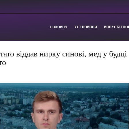
ГОЛОВНА
YСІ НОВИНИ
ВИПУСКИ НО
тато віддав нирку синові, мед у будці
то