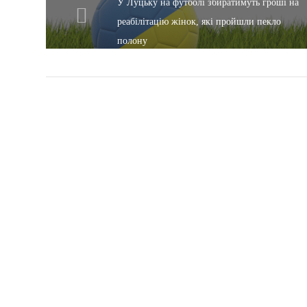
У Луцьку на футболі збиратимуть гроші на
реабілітацію жінок, які пройшли пекло
полону