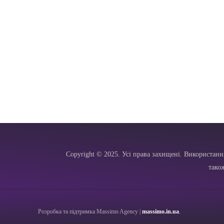
Copyright © 2025. Усі права захищені. Використанн
тако
Розробка та підтримка Massimo Agency |
massimo.in.ua
.