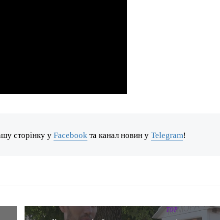
ашу сторінку у
Facebook
та канал новин у
Telegram
!
TOP