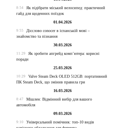
8:54
Як підібрати міський велосипед: практичний
гайд для щоденних поїздок
01.04.2026
9:55
Дієслово conocer в іспанській мові –
знайомство та пізнання
30.03.2026
11:29
Як зробити апгрейд комп’ютера: корисні
поради
25.03.2026
10:29
Valve Steam Deck OLED 512GB: портативний
ПК Steam Deck, що змінив правила гри
16.03.2026
8:47
Мішлен: Відмінний вибір для вашого
автомобіля
09.03.2026
9:10
Універсальний помічник: топ-10 видів
навісного обладнання для фермера