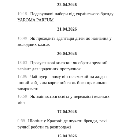
22.04.2026
10:19
Подарункові набори від українського бренду
YAROMA PARFUM
21.04.2026
16:49
Як проходить адаптація дітей до навчання у
молодших класах
20.04.2026
18:03
Прогулянкові коляски: як обрати зручний
варіант для щоденних прогулянок
17:06
Чай пуер – чому він не схожий на жоден
інший чай, чим корисний та як його правильно
заварювати
16:59
Як змінюється освіта у передмісті великих
міст
17.04.2026
9:59
Шопінг у Кракові: де шукати бренди, речі
ручної роботи та розпродажі
15.04.2026