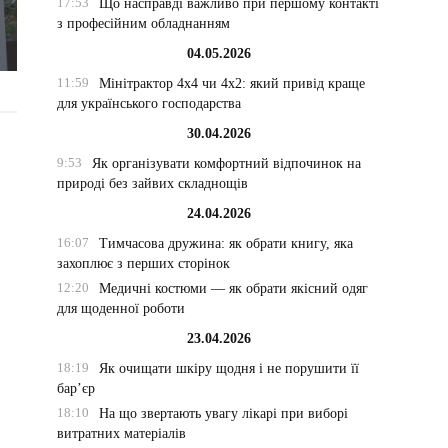
17:53
Що насправді важливо при першому контакті
з професійним обладнанням
04.05.2026
11:59
Мінітрактор 4х4 чи 4х2: який привід краще
для українського господарства
30.04.2026
9:53
Як організувати комфортний відпочинок на
природі без зайвих складнощів
24.04.2026
16:07
Тимчасова дружина: як обрати книгу, яка
захоплює з перших сторінок
12:20
Медичні костюми — як обрати якісний одяг
для щоденної роботи
23.04.2026
18:19
Як очищати шкіру щодня і не порушити її
бар’єр
18:10
На що звертають увагу лікарі при виборі
витратних матеріалів