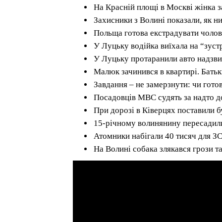
На Красній площі в Москві жінка 
Захисники з Волині показали, як н
Польща готова екстрадувати чолові
У Луцьку водійка виїхала на “зуст
У Луцьку протаранили авто надзви
Малюк зачинився в квартирі. Батьк
Завдання – не замерзнути: чи гот
Посадовців МВС судять за надто 
При дорозі в Ківерцях поставили б
15-річному волинянину пересадил
Атомники набігали 40 тисяч для З
На Волині собака злякався грози та