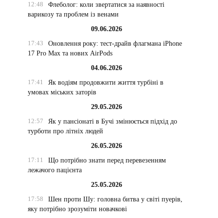
12:48
Флеболог: коли звертатися за наявності
варикозу та проблем із венами
09.06.2026
17:43
Оновлення року: тест-драйв флагмана iPhone
17 Pro Max та нових AirPods
04.06.2026
17:41
Як водіям продовжити життя турбіні в
умовах міських заторів
29.05.2026
12:57
Як у пансіонаті в Бучі змінюється підхід до
турботи про літніх людей
26.05.2026
17:11
Що потрібно знати перед перевезенням
лежачого пацієнта
25.05.2026
17:58
Шен проти Шу: головна битва у світі пуерів,
яку потрібно зрозуміти новачкові