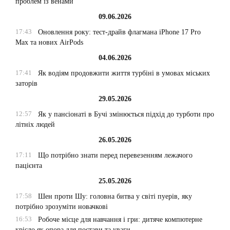
проблем із венами
09.06.2026
17:43
Оновлення року: тест-драйв флагмана iPhone 17 Pro
Max та нових AirPods
04.06.2026
17:41
Як водіям продовжити життя турбіні в умовах міських
заторів
29.05.2026
12:57
Як у пансіонаті в Бучі змінюється підхід до турботи про
літніх людей
26.05.2026
17:11
Що потрібно знати перед перевезенням лежачого
пацієнта
25.05.2026
17:58
Шен проти Шу: головна битва у світі пуерів, яку
потрібно зрозуміти новачкові
16:53
Робоче місце для навчання і гри: дитяче компютерне
крісло як опора для постави та уваги