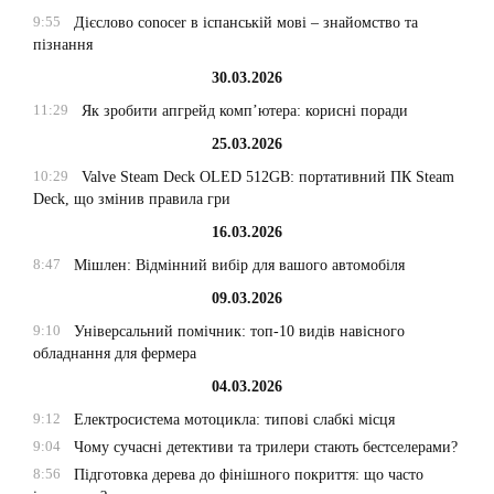
9:55
Дієслово conocer в іспанській мові – знайомство та
пізнання
30.03.2026
11:29
Як зробити апгрейд комп’ютера: корисні поради
25.03.2026
10:29
Valve Steam Deck OLED 512GB: портативний ПК Steam
Deck, що змінив правила гри
16.03.2026
8:47
Мішлен: Відмінний вибір для вашого автомобіля
09.03.2026
9:10
Універсальний помічник: топ-10 видів навісного
обладнання для фермера
04.03.2026
9:12
Електросистема мотоцикла: типові слабкі місця
9:04
Чому сучасні детективи та трилери стають бестселерами?
8:56
Підготовка дерева до фінішного покриття: що часто