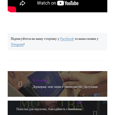
Підписуйтеся на нашу сторінку у
Facebook
та канал новин у
Telegram
!
Yсі новини
Держпраці: нові зміни в законодавстві | Актуально
TOP
Повістки для віруючих, благодійність і наживання,