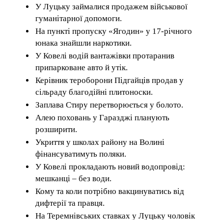
У Луцьку займалися продажем військової
гуманітарної допомоги.
На пункті пропуску «Ягодин» у 17-річного
юнака знайшли наркотики.
У Ковелі водій вантажівки протаранив
припарковане авто й утік.
Керівник тероборони Підгайців продав у
сільраду благодійні плитоноски.
Заплава Стиру перетворюється у болото.
Алею поховань у Гаразджі планують
розширити.
Укриття у школах району на Волині
фінансуватимуть поляки.
У Ковелі прокладають новий водопровід:
мешканці – без води.
Кому та коли потрібно вакцинуватись від
дифтерії та правця.
На Теремнівських ставках у Луцьку чоловік