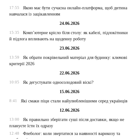
17:55
Якою має бути сучасна онлайн-платформа, щоб дитина
навчалася із зацікавленням
24.06.2026
15:35
Комп’ютерне крісло біля столу: як кабелі, підлокітники
й підлога впливають на щоденну роботу
23.06.2026
13:59
Як обрати покрівельний матеріал для будинку: ключові
критерії 2026
22.06.2026
10:05
Як дегустувати односолодовий віскі?
15.06.2026
8:41
Які смаки піци стали найулюбленішими серед українців
12.06.2026
13:00
Як правильно зберігати суші після доставки, якщо не
плануєте їсти їх одразу
12:48
Флеболог: коли звертатися за наявності варикозу та