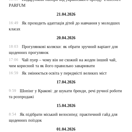
PARFUM
21.04.2026
16:49
Як проходить адаптація дітей до навчання у молодших
класах
20.04.2026
18:03
Прогулянкові коляски: як обрати зручний варіант для
щоденних прогулянок
17:06
Чай пуер – чому він не схожий на жоден інший чай,
чим корисний та як його правильно заварювати
16:59
Як змінюється освіта у передмісті великих міст
17.04.2026
9:59
Шопінг у Кракові: де шукати бренди, речі ручної роботи
та розпродажі
15.04.2026
8:54
Як підібрати міський велосипед: практичний гайд для
щоденних поїздок
01.04.2026