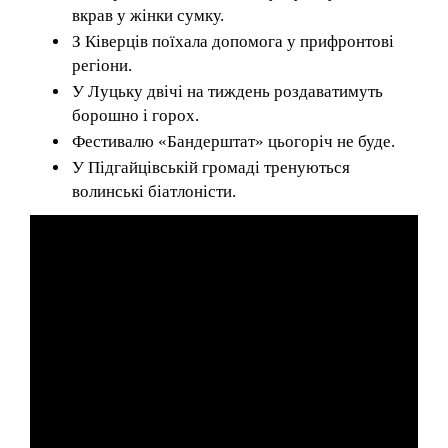
вкрав у жінки сумку.
З Ківерців поїхала допомога у прифронтові
регіони.
У Луцьку двічі на тиждень роздаватимуть
борошно і горох.
Фестивалю «Бандерштат» цьогоріч не буде.
У Підгайцівській громаді тренуються
волинські біатлоністи.