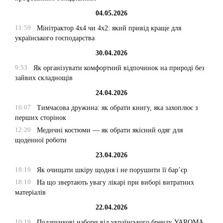
04.05.2026
11:59
Мінітрактор 4х4 чи 4х2: який привід краще для
українського господарства
30.04.2026
9:53
Як організувати комфортний відпочинок на природі без
зайвих складнощів
24.04.2026
16:07
Тимчасова дружина: як обрати книгу, яка захоплює з
перших сторінок
12:20
Медичні костюми — як обрати якісний одяг для
щоденної роботи
23.04.2026
18:19
Як очищати шкіру щодня і не порушити її бар’єр
18:10
На що звертають увагу лікарі при виборі витратних
матеріалів
22.04.2026
10:19
Подарункові набори від українського бренду YAROMA