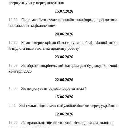
звернути увагу перед покупкою
15.07.2026
17:55
Якою має бути сучасна онлайн-платформа, щоб дитина
навчалася із зацікавленням
24.06.2026
15:35
Комп’ютерне крісло біля столу: як кабелі, підлокітники
й підлога впливають на щоденну роботу
23.06.2026
13:59
Як обрати покрівельний матеріал для будинку: ключові
критерії 2026
22.06.2026
10:05
Як дегустувати односолодовий віскі?
15.06.2026
8:41
Які смаки піци стали найулюбленішими серед українців
12.06.2026
13:00
Як правильно зберігати суші після доставки, якщо не