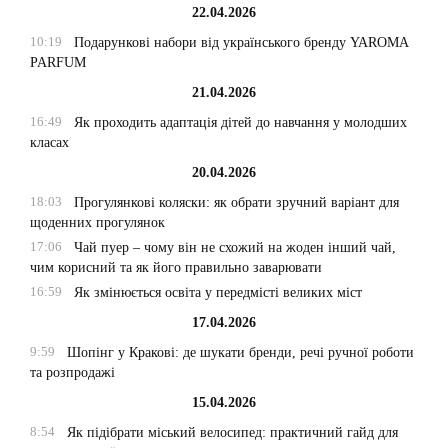
22.04.2026
10:19
Подарункові набори від українського бренду YAROMA
PARFUM
21.04.2026
16:49
Як проходить адаптація дітей до навчання у молодших
класах
20.04.2026
18:03
Прогулянкові коляски: як обрати зручний варіант для
щоденних прогулянок
17:06
Чай пуер – чому він не схожий на жоден інший чай,
чим корисний та як його правильно заварювати
16:59
Як змінюється освіта у передмісті великих міст
17.04.2026
9:59
Шопінг у Кракові: де шукати бренди, речі ручної роботи
та розпродажі
15.04.2026
8:54
Як підібрати міський велосипед: практичний гайд для