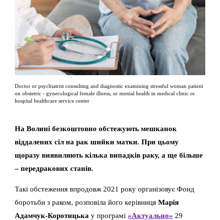
Doctor or psychiatrist consulting and diagnostic examining stressful woman patient
on obstetric - gynecological female illness, or mental health in medical clinic or
hospital healthcare service center
На Волині безкоштовно обстежують мешканок
віддалених сіл на рак шийки матки. При цьому
щоразу виявиляють кілька випадків раку, а ще більше
– передракових станів.
Такі обстеження впродовж 2021 року організовує Фонд
боротьби з раком, розповіла його керівниця
Марія
Адамчук-Коротицька
у програмі
«Актуально»
29