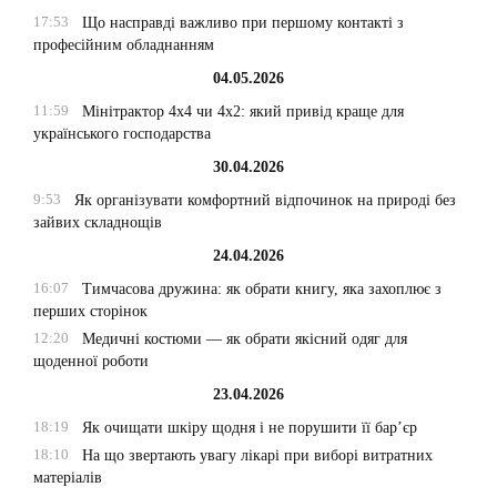
17:53
Що насправді важливо при першому контакті з
професійним обладнанням
04.05.2026
11:59
Мінітрактор 4х4 чи 4х2: який привід краще для
українського господарства
30.04.2026
9:53
Як організувати комфортний відпочинок на природі без
зайвих складнощів
24.04.2026
16:07
Тимчасова дружина: як обрати книгу, яка захоплює з
перших сторінок
12:20
Медичні костюми — як обрати якісний одяг для
щоденної роботи
23.04.2026
18:19
Як очищати шкіру щодня і не порушити її бар’єр
18:10
На що звертають увагу лікарі при виборі витратних
матеріалів