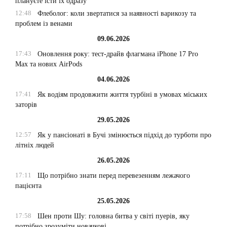
плануєте їсти їх одразу
12:48
Флеболог: коли звертатися за наявності варикозу та
проблем із венами
09.06.2026
17:43
Оновлення року: тест-драйв флагмана iPhone 17 Pro
Max та нових AirPods
04.06.2026
17:41
Як водіям продовжити життя турбіні в умовах міських
заторів
29.05.2026
12:57
Як у пансіонаті в Бучі змінюється підхід до турботи про
літніх людей
26.05.2026
17:11
Що потрібно знати перед перевезенням лежачого
пацієнта
25.05.2026
17:58
Шен проти Шу: головна битва у світі пуерів, яку
потрібно зрозуміти новачкові