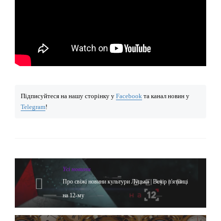
Підписуйтеся на нашу сторінку у
Facebook
та канал новин у
Telegram
!
Yсі новини
Про свіжі новини культури Луцька | Вечір п'ятниці
на 12-му