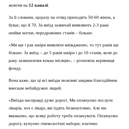
жовтня на
12 каналі
.
За її словами, щоразу на огляд приходять 50-60 жінок, а
буває, що й 70. За виїзд зазвичай виявляють 2-3 раки
шийки матки, передракових станів – більше.
«Ми ще і рак шкіри виявляти виїжджаємо, то тут раків ще
більше. За виїзд – до 5 раків шкіри і до 10 станів, коли до
раку залишиломя кілька місяців», – розповіла керівниця
фонду.
Вона каже, що ці всі виїзди можливі завдяки благодійним
внескам небайдужих людей.
«Виїзди насправді дуже дорогі. Ми оплачуємо послуги
лікарів, хоч є лікарі, які їздять безкоштовно. Але ми
вважаємо, що всяку роботу треба оплачувати. Оплачуємо
дорогу, купуємо гінекологічні набори, платимо