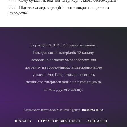
9:04
Чому сучасні детективи та трилери стають бестселерами?
8:56
Підготовка дерева до фінішного покриття: що часто
ігнорують?
Copyright © 2025. Усі права захищені.
Використання матеріалів 12 каналу
дозволено за таких умов: збереження
логотипу на зображеннях, відтворення відео
у плеєрі YouTube, а також наявність
активного гіперпосилання на публікацію не
нижче другого абзацу.
Розробка та підтримка Massimo Agency |
massimo.in.ua
.
ПРАВИЛА
СТРУКТУРА ВЛАСНОСТІ
КОНТАКТИ