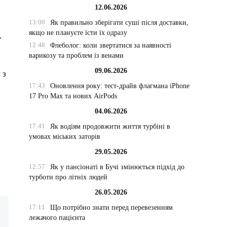
12.06.2026
13:00
Як правильно зберігати суші після доставки,
якщо не плануєте їсти їх одразу
.
12:48
Флеболог: коли звертатися за наявності
варикозу та проблем із венами
09.06.2026
 з
17:43
Оновлення року: тест-драйв флагмана iPhone
17 Pro Max та нових AirPods
04.06.2026
17:41
Як водіям продовжити життя турбіні в
умовах міських заторів
29.05.2026
12:57
Як у пансіонаті в Бучі змінюється підхід до
турботи про літніх людей
26.05.2026
17:11
Що потрібно знати перед перевезенням
лежачого пацієнта