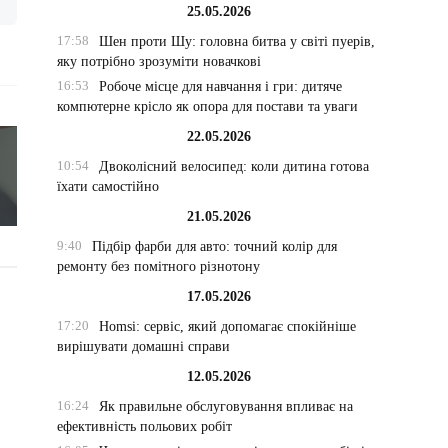
25.05.2026
17:58
Шен проти Шу: головна битва у світі пуерів,
яку потрібно зрозуміти новачкові
16:53
Робоче місце для навчання і гри: дитяче
компютерне крісло як опора для постави та уваги
22.05.2026
10:54
Двоколісний велосипед: коли дитина готова
їхати самостійно
21.05.2026
9:40
Підбір фарби для авто: точний колір для
ремонту без помітного різнотону
17.05.2026
17:20
Homsi: сервіс, який допомагає спокійніше
вирішувати домашні справи
12.05.2026
16:24
Як правильне обслуговування впливає на
ефективність польових робіт