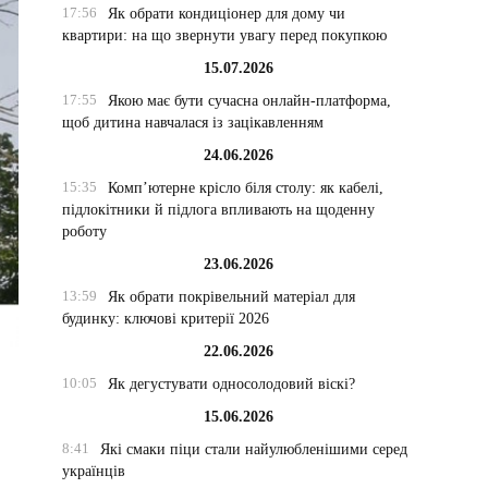
17:56
Як обрати кондиціонер для дому чи
квартири: на що звернути увагу перед покупкою
15.07.2026
17:55
Якою має бути сучасна онлайн-платформа,
щоб дитина навчалася із зацікавленням
24.06.2026
15:35
Комп’ютерне крісло біля столу: як кабелі,
підлокітники й підлога впливають на щоденну
роботу
23.06.2026
13:59
Як обрати покрівельний матеріал для
будинку: ключові критерії 2026
22.06.2026
10:05
Як дегустувати односолодовий віскі?
15.06.2026
8:41
Які смаки піци стали найулюбленішими серед
українців