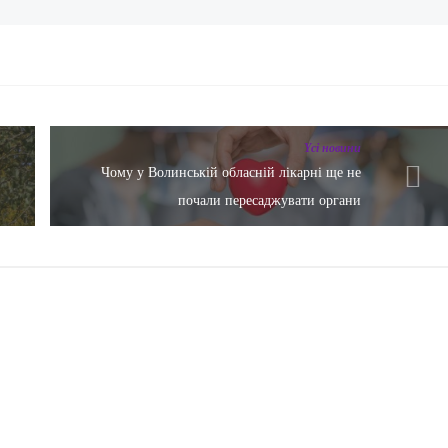
Yсі новини
Чому у Волинській обласній лікарні ще не
почали пересаджувати органи