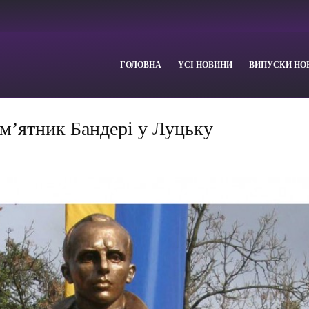
ГОЛОВНА
YСІ НОВИНИ
ВИПУСКИ НО
м’ятник Бандері у Луцьку