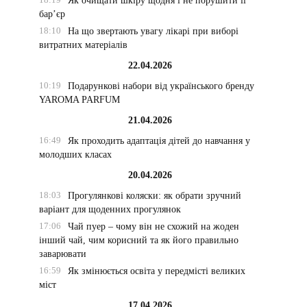
Як очищати шкіру щодня і не порушити її
бар’єр
18:10
На що звертають увагу лікарі при виборі
витратних матеріалів
22.04.2026
10:19
Подарункові набори від українського бренду
YAROMA PARFUM
21.04.2026
16:49
Як проходить адаптація дітей до навчання у
молодших класах
20.04.2026
18:03
Прогулянкові коляски: як обрати зручний
варіант для щоденних прогулянок
17:06
Чай пуер – чому він не схожий на жоден
інший чай, чим корисний та як його правильно
заварювати
16:59
Як змінюється освіта у передмісті великих
міст
17.04.2026