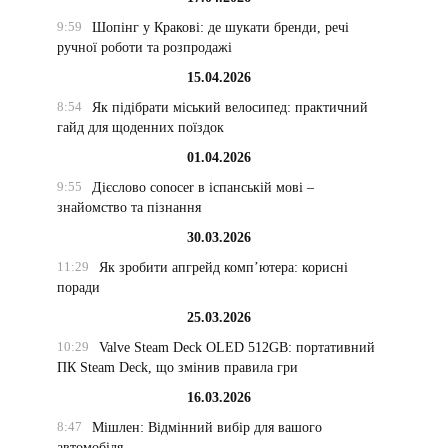
9:59
Шопінг у Кракові: де шукати бренди, речі
ручної роботи та розпродажі
15.04.2026
8:54
Як підібрати міський велосипед: практичний
гайд для щоденних поїздок
01.04.2026
9:55
Дієслово conocer в іспанській мові –
знайомство та пізнання
30.03.2026
11:29
Як зробити апгрейд комп’ютера: корисні
поради
25.03.2026
10:29
Valve Steam Deck OLED 512GB: портативний
ПК Steam Deck, що змінив правила гри
16.03.2026
8:47
Мішлен: Відмінний вибір для вашого
автомобіля