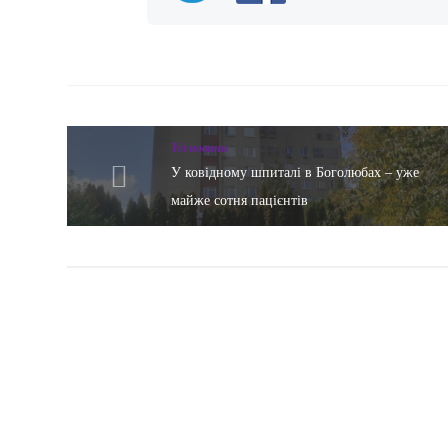
Yсі новини
У ковідному шпиталі в Боголюбах – уже
майже сотня пацієнтів