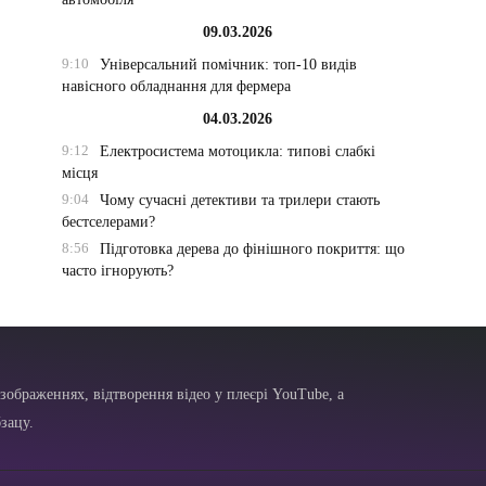
09.03.2026
9:10
Універсальний помічник: топ-10 видів
навісного обладнання для фермера
04.03.2026
9:12
Електросистема мотоцикла: типові слабкі
місця
9:04
Чому сучасні детективи та трилери стають
бестселерами?
8:56
Підготовка дерева до фінішного покриття: що
часто ігнорують?
зображеннях, відтворення відео у плеєрі YouTube, а
зацу.