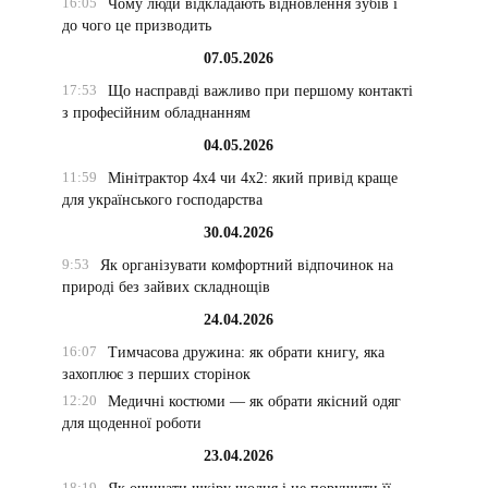
16:05
Чому люди відкладають відновлення зубів і
до чого це призводить
07.05.2026
17:53
Що насправді важливо при першому контакті
з професійним обладнанням
04.05.2026
11:59
Мінітрактор 4х4 чи 4х2: який привід краще
для українського господарства
30.04.2026
9:53
Як організувати комфортний відпочинок на
природі без зайвих складнощів
24.04.2026
16:07
Тимчасова дружина: як обрати книгу, яка
захоплює з перших сторінок
12:20
Медичні костюми — як обрати якісний одяг
для щоденної роботи
23.04.2026
18:19