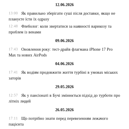
12.06.2026
13:00
Як правильно зберігати суші після доставки, якщо не
плануєте їсти їх одразу
12:48
Флеболог: коли звертатися за наявності варикозу та
проблем із венами
09.06.2026
17:43
Оновлення року: тест-драйв флагмана iPhone 17 Pro
Max та нових AirPods
04.06.2026
17:41
Як водіям продовжити життя турбіні в умовах міських
заторів
29.05.2026
12:57
Як у пансіонаті в Бучі змінюється підхід до турботи про
літніх людей
26.05.2026
17:11
Що потрібно знати перед перевезенням лежачого
пацієнта