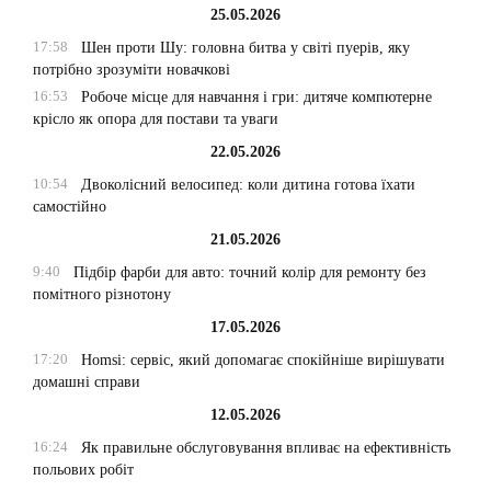
25.05.2026
17:58
Шен проти Шу: головна битва у світі пуерів, яку
потрібно зрозуміти новачкові
16:53
Робоче місце для навчання і гри: дитяче компютерне
крісло як опора для постави та уваги
22.05.2026
10:54
Двоколісний велосипед: коли дитина готова їхати
самостійно
21.05.2026
9:40
Підбір фарби для авто: точний колір для ремонту без
помітного різнотону
17.05.2026
17:20
Homsi: сервіс, який допомагає спокійніше вирішувати
домашні справи
12.05.2026
16:24
Як правильне обслуговування впливає на ефективність
польових робіт