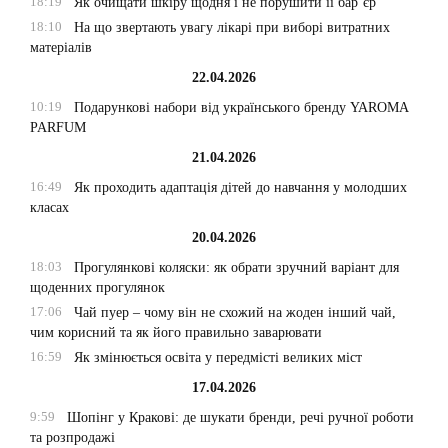
18:19
Як очищати шкіру щодня і не порушити її бар’єр
18:10
На що звертають увагу лікарі при виборі витратних
матеріалів
22.04.2026
10:19
Подарункові набори від українського бренду YAROMA
PARFUM
21.04.2026
16:49
Як проходить адаптація дітей до навчання у молодших
класах
20.04.2026
18:03
Прогулянкові коляски: як обрати зручний варіант для
щоденних прогулянок
17:06
Чай пуер – чому він не схожий на жоден інший чай,
чим корисний та як його правильно заварювати
16:59
Як змінюється освіта у передмісті великих міст
17.04.2026
9:59
Шопінг у Кракові: де шукати бренди, речі ручної роботи
та розпродажі