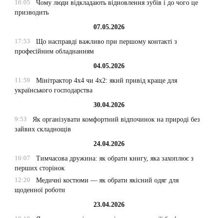
16:05
Чому люди відкладають відновлення зубів і до чого це
призводить
07.05.2026
17:53
Що насправді важливо при першому контакті з
професійним обладнанням
04.05.2026
11:59
Мінітрактор 4х4 чи 4х2: який привід краще для
українського господарства
30.04.2026
9:53
Як організувати комфортний відпочинок на природі без
зайвих складнощів
24.04.2026
16:07
Тимчасова дружина: як обрати книгу, яка захоплює з
перших сторінок
12:20
Медичні костюми — як обрати якісний одяг для
щоденної роботи
23.04.2026