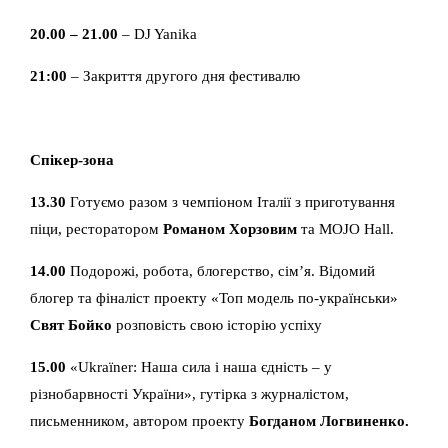
20.00 – 21.00
– DJ Yanika
21:00
– Закриття другого дня фестивалю
Спікер-зона
13.30
Готуємо разом з чемпіоном Італії з приготування
піци, ресторатором
Романом Хорзовим
та MOJO Hall.
14.00
Подорожі, робота, блогерство, сім’я. Відомий
блогер та фіналіст проекту «Топ модель по-українськи»
Свят Бойко
розповість свою історію успіху
15.00
«Ukraїner: Наша сила і наша єдність – у
різнобарвності України», гутірка з журналістом,
письменником, автором проекту
Богданом Логвиненко.