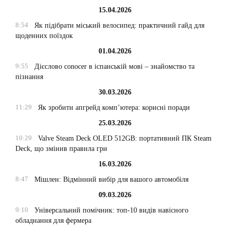
15.04.2026
8:54
Як підібрати міський велосипед: практичний гайд для
щоденних поїздок
01.04.2026
9:55
Дієслово conocer в іспанській мові – знайомство та
пізнання
30.03.2026
11:29
Як зробити апгрейд комп’ютера: корисні поради
25.03.2026
10:29
Valve Steam Deck OLED 512GB: портативний ПК Steam
Deck, що змінив правила гри
16.03.2026
8:47
Мішлен: Відмінний вибір для вашого автомобіля
09.03.2026
9:10
Універсальний помічник: топ-10 видів навісного
обладнання для фермера