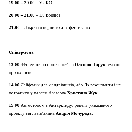
19.00 – 20.00
– YUKO
20.00 – 21.00
– DJ Bolshoi
21:00
– Закриття першого дня фестивалю
Спікер-зона
13.00
Фітнес-меню просто неба з
Оленою Чирук
: смачно
про корисне
14.00
Лайфхаки для мандрівників, або Як зекономити і не
потрапити у халепу, блогерка
Христина Жук.
15.00
Автостопом в Антарктиду: рецепт унікального
проекту від львів’янина
Андрія Мочурада.