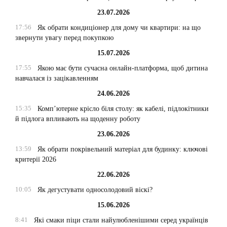
23.07.2026
17:56
Як обрати кондиціонер для дому чи квартири: на що
звернути увагу перед покупкою
15.07.2026
17:55
Якою має бути сучасна онлайн-платформа, щоб дитина
навчалася із зацікавленням
24.06.2026
15:35
Комп’ютерне крісло біля столу: як кабелі, підлокітники
й підлога впливають на щоденну роботу
23.06.2026
13:59
Як обрати покрівельний матеріал для будинку: ключові
критерії 2026
22.06.2026
10:05
Як дегустувати односолодовий віскі?
15.06.2026
8:41
Які смаки піци стали найулюбленішими серед українців