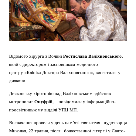
Відомого хірурга з Волині
Ростислава Валіхновського
,
який є директором і засновником медичного
центру «Клініка Доктора Валіхновського», висвятили у
диякони.
Дияконську хіротонію над Валіхновським здійснив
митрополит
Онуфрій
, – повідомили у інформаційно-
просвітницькому відділі УПЦ МП.
Висвячення провели у день пам’яті святителя і чудотворця
Миколая, 22 травня, після божественної літургії у Свято-