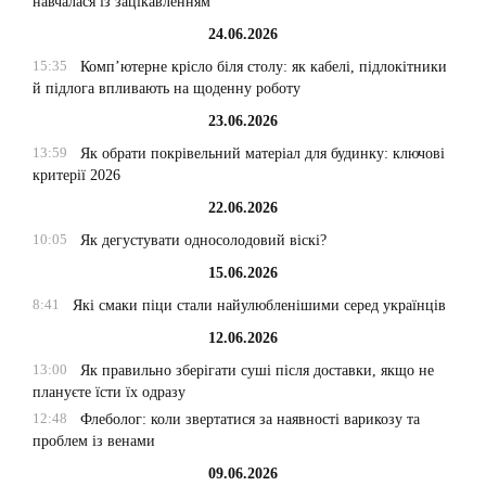
навчалася із зацікавленням
24.06.2026
15:35
Комп’ютерне крісло біля столу: як кабелі, підлокітники
й підлога впливають на щоденну роботу
23.06.2026
13:59
Як обрати покрівельний матеріал для будинку: ключові
критерії 2026
22.06.2026
10:05
Як дегустувати односолодовий віскі?
15.06.2026
8:41
Які смаки піци стали найулюбленішими серед українців
12.06.2026
13:00
Як правильно зберігати суші після доставки, якщо не
плануєте їсти їх одразу
12:48
Флеболог: коли звертатися за наявності варикозу та
проблем із венами
09.06.2026