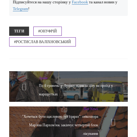
Підписуйтеся на нашу сторінку у
Facebook
та канал новин у
Telegram
!
ТЕГИ
#ОНУФРІЙ
#РОСТИСЛАВ ВАЛІХНОВСЬКИЙ
Архів
По 6 гривень: у Луцьку підняли ціну на проїзд у
маршрутках
Hot News
"Хочеться бути щасливою тут і зараз": онкохвора
Мар'яна Пархом'юк закінчує четвертий блок
лікування