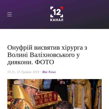
Онуфрій висвятив хірурга з
Волині Валіхновського у
диякони. ФОТО
10:21, 23 Травня 2019 /
Hot News