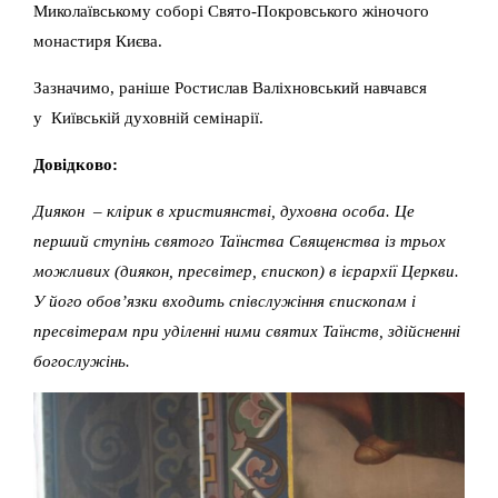
Миколаївському соборі Свято-Покровського жіночого
монастиря Києва.
Зазначимо, раніше Ростислав Валіхновський навчався
у Київській духовній семінарії.
Довідково:
Диякон – клірик в християнстві, духовна особа. Це
перший ступінь святого Таїнства Священства із трьох
можливих (диякон, пресвітер, єпископ) в ієрархії Церкви.
У його обов’язки входить співслужіння єпископам і
пресвітерам при уділенні ними святих Таїнств, здійсненні
богослужінь.