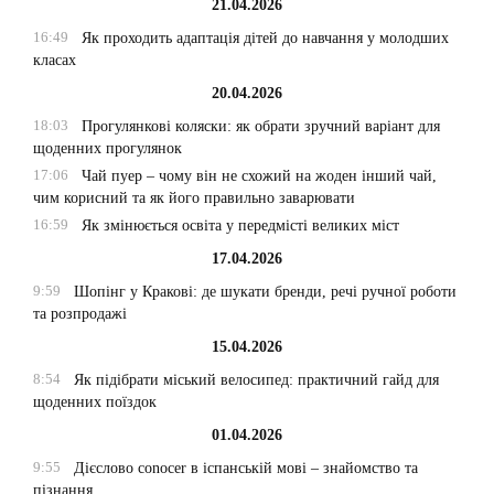
21.04.2026
16:49
Як проходить адаптація дітей до навчання у молодших
класах
20.04.2026
18:03
Прогулянкові коляски: як обрати зручний варіант для
щоденних прогулянок
17:06
Чай пуер – чому він не схожий на жоден інший чай,
чим корисний та як його правильно заварювати
16:59
Як змінюється освіта у передмісті великих міст
17.04.2026
9:59
Шопінг у Кракові: де шукати бренди, речі ручної роботи
та розпродажі
15.04.2026
8:54
Як підібрати міський велосипед: практичний гайд для
щоденних поїздок
01.04.2026
9:55
Дієслово conocer в іспанській мові – знайомство та
пізнання