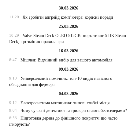
30.03.2026
11:29
Як зробити апгрейд комп’ютера: корисні поради
25.03.2026
10:29
Valve Steam Deck OLED 512GB: портативний ПК Steam
Deck, що змінив правила гри
16.03.2026
8:47
Мішлен: Відмінний вибір для вашого автомобіля
09.03.2026
9:10
Універсальний помічник: топ-10 видів навісного
обладнання для фермера
04.03.2026
9:12
Електросистема мотоцикла: типові слабкі місця
9:04
Чому сучасні детективи та трилери стають бестселерами?
8:56
Підготовка дерева до фінішного покриття: що часто
ігнорують?