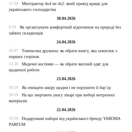
11:59
Мінітрактор 4х4 чи 4х2: який привід краще для
українського господарства
30.04.2026
9:53
Як організувати комфортний відпочинок на природі без
зайвих складнощів
24.04.2026
16:07
Тимчасова дружина: як обрати книгу, яка захоплює з
перших сторінок
12:20
Медичні костюми — як обрати якісний одяг для
щоденної роботи
23.04.2026
18:19
Як очищати шкіру щодня і не порушити її бар’єр
18:10
На що звертають увагу лікарі при виборі витратних
матеріалів
22.04.2026
10:19
Подарункові набори від українського бренду YAROMA
PARFUM