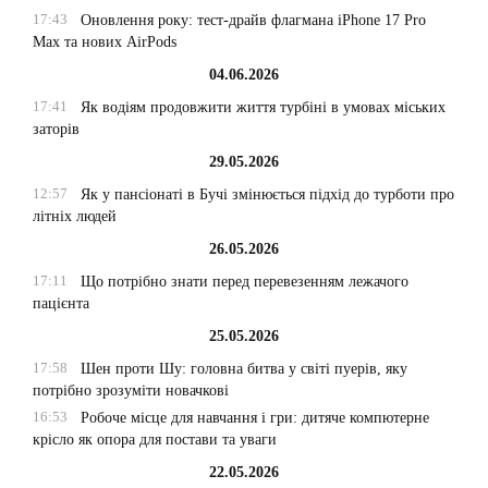
17:43
Оновлення року: тест-драйв флагмана iPhone 17 Pro
Max та нових AirPods
04.06.2026
17:41
Як водіям продовжити життя турбіні в умовах міських
заторів
29.05.2026
12:57
Як у пансіонаті в Бучі змінюється підхід до турботи про
літніх людей
26.05.2026
17:11
Що потрібно знати перед перевезенням лежачого
пацієнта
25.05.2026
17:58
Шен проти Шу: головна битва у світі пуерів, яку
потрібно зрозуміти новачкові
16:53
Робоче місце для навчання і гри: дитяче компютерне
крісло як опора для постави та уваги
22.05.2026