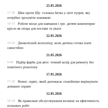
25.05.2026
17:58
Шен проти Шу: головна битва у світі пуерів, яку
потрібно зрозуміти новачкові
16:53
Робоче місце для навчання і гри: дитяче компютерне
крісло як опора для постави та уваги
22.05.2026
10:54
Двоколісний велосипед: коли дитина готова їхати
самостійно
21.05.2026
9:40
Підбір фарби для авто: точний колір для ремонту без
помітного різнотону
17.05.2026
17:20
Homsi: сервіс, який допомагає спокійніше вирішувати
домашні справи
12.05.2026
16:24
Як правильне обслуговування впливає на ефективність
польових робіт