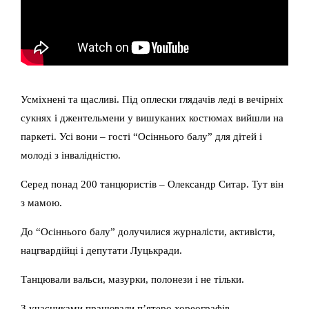
Усміхнені та щасливі. Під оплески глядачів леді в вечірніх
сукнях і джентельмени у вишуканих костюмах вийшли на
паркеті. Усі вони – гості “Осіннього балу” для дітей і
молоді з інвалідністю.
Серед понад 200 танцюристів – Олександр Ситар. Тут він
з мамою.
До “Осіннього балу” долучилися журналісти, активісти,
нацгвардійці і депутати Луцькради.
Танцювали вальси, мазурки, полонези і не тільки.
З учасниками працювали п’ятеро хореографів.