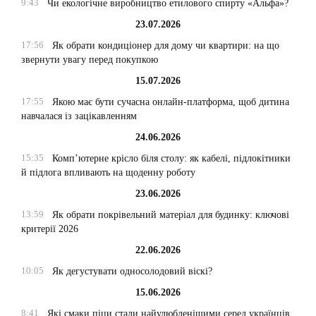
9:43
Чи екологічне виробництво етилового спирту «Альфа»?
23.07.2026
17:56
Як обрати кондиціонер для дому чи квартири: на що
звернути увагу перед покупкою
15.07.2026
17:55
Якою має бути сучасна онлайн-платформа, щоб дитина
навчалася із зацікавленням
24.06.2026
15:35
Комп’ютерне крісло біля столу: як кабелі, підлокітники
й підлога впливають на щоденну роботу
23.06.2026
13:59
Як обрати покрівельний матеріал для будинку: ключові
критерії 2026
22.06.2026
10:05
Як дегустувати односолодовий віскі?
15.06.2026
8:41
Які смаки піци стали найулюбленішими серед українців