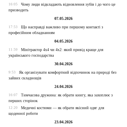
16:05
Чому люди відкладають відновлення зубів і до чого це
призводить
07.05.2026
17:53
Що насправді важливо при першому контакті з
професійним обладнанням
04.05.2026
11:59
Мінітрактор 4х4 чи 4х2: який привід краще для
українського господарства
30.04.2026
9:53
Як організувати комфортний відпочинок на природі без
зайвих складнощів
24.04.2026
16:07
Тимчасова дружина: як обрати книгу, яка захоплює з
перших сторінок
12:20
Медичні костюми — як обрати якісний одяг для
щоденної роботи
23.04.2026