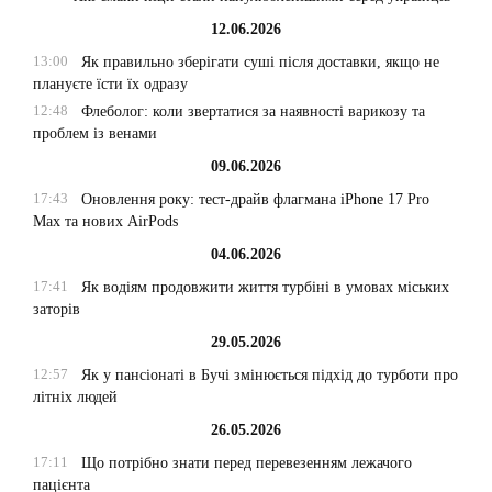
12.06.2026
13:00
Як правильно зберігати суші після доставки, якщо не
плануєте їсти їх одразу
12:48
Флеболог: коли звертатися за наявності варикозу та
проблем із венами
09.06.2026
17:43
Оновлення року: тест-драйв флагмана iPhone 17 Pro
Max та нових AirPods
04.06.2026
17:41
Як водіям продовжити життя турбіні в умовах міських
заторів
29.05.2026
12:57
Як у пансіонаті в Бучі змінюється підхід до турботи про
літніх людей
26.05.2026
17:11
Що потрібно знати перед перевезенням лежачого
пацієнта