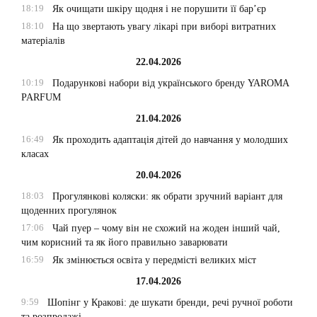
18:19
Як очищати шкіру щодня і не порушити її бар’єр
18:10
На що звертають увагу лікарі при виборі витратних
матеріалів
22.04.2026
10:19
Подарункові набори від українського бренду YAROMA
PARFUM
21.04.2026
16:49
Як проходить адаптація дітей до навчання у молодших
класах
20.04.2026
18:03
Прогулянкові коляски: як обрати зручний варіант для
щоденних прогулянок
17:06
Чай пуер – чому він не схожий на жоден інший чай,
чим корисний та як його правильно заварювати
16:59
Як змінюється освіта у передмісті великих міст
17.04.2026
9:59
Шопінг у Кракові: де шукати бренди, речі ручної роботи
та розпродажі