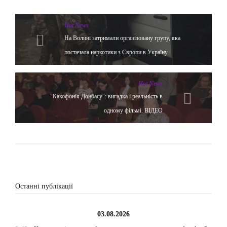
Hot News
На Волині затримали організовану групу, яка
постачала наркотики з Європи в Україну
Hot News
"Какофонія Донбасу": вигадка і реальність в
одному фільмі. ВІДЕО
Останні публікації
03.08.2026