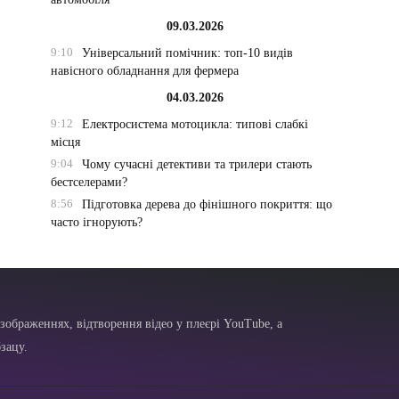
09.03.2026
9:10
Універсальний помічник: топ-10 видів
навісного обладнання для фермера
04.03.2026
9:12
Електросистема мотоцикла: типові слабкі
місця
9:04
Чому сучасні детективи та трилери стають
бестселерами?
8:56
Підготовка дерева до фінішного покриття: що
часто ігнорують?
зображеннях, відтворення відео у плеєрі YouTube, а
зацу.