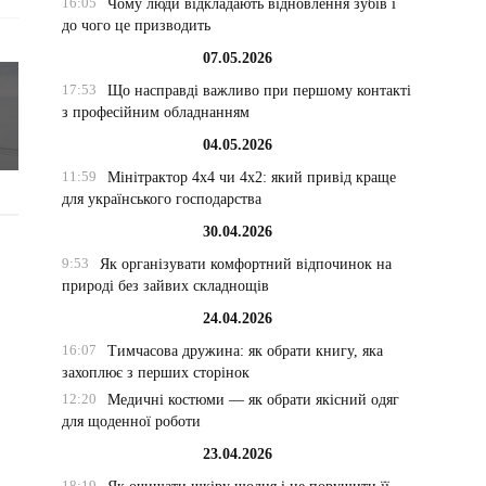
16:05
Чому люди відкладають відновлення зубів і
до чого це призводить
07.05.2026
17:53
Що насправді важливо при першому контакті
з професійним обладнанням
04.05.2026
11:59
Мінітрактор 4х4 чи 4х2: який привід краще
для українського господарства
30.04.2026
9:53
Як організувати комфортний відпочинок на
природі без зайвих складнощів
24.04.2026
16:07
Тимчасова дружина: як обрати книгу, яка
захоплює з перших сторінок
12:20
Медичні костюми — як обрати якісний одяг
для щоденної роботи
23.04.2026
18:19