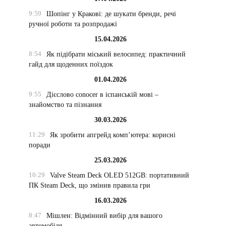
9:59
Шопінг у Кракові: де шукати бренди, речі
ручної роботи та розпродажі
15.04.2026
8:54
Як підібрати міський велосипед: практичний
гайд для щоденних поїздок
01.04.2026
9:55
Дієслово conocer в іспанській мові –
знайомство та пізнання
30.03.2026
11:29
Як зробити апгрейд комп’ютера: корисні
поради
25.03.2026
10:29
Valve Steam Deck OLED 512GB: портативний
ПК Steam Deck, що змінив правила гри
16.03.2026
8:47
Мішлен: Відмінний вибір для вашого
автомобіля