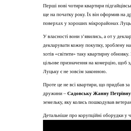
Перші нові чотири квартири підгайцівсь
ще на початку року. Їх він оформив на 
поверхах у хороших мікрорайонах Луць
У власності вони з’явились, а от у декла
декларувати кожну покупку, зроблену на
хотів «світити» таку квартирну обновку
цільове призначення на комерцію, щоб зд
Луцьку є не зовсім законною.
Проте це не всі квартири, що придбав за
дружини –
Садовську Жанну Петрівн
земельку, яку колись пошкодував ветер
Детальніше про корупційні оборудки у ч