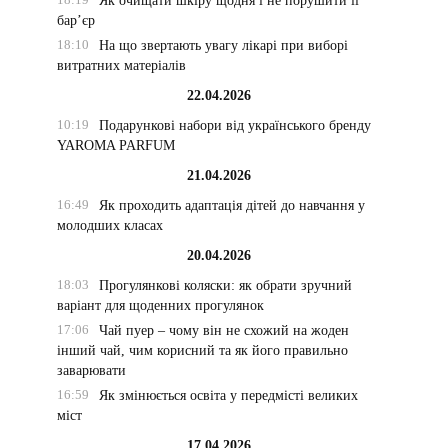
Як очищати шкіру щодня і не порушити її
бар’єр
18:10
На що звертають увагу лікарі при виборі
витратних матеріалів
22.04.2026
10:19
Подарункові набори від українського бренду
YAROMA PARFUM
21.04.2026
16:49
Як проходить адаптація дітей до навчання у
молодших класах
20.04.2026
18:03
Прогулянкові коляски: як обрати зручний
варіант для щоденних прогулянок
17:06
Чай пуер – чому він не схожий на жоден
інший чай, чим корисний та як його правильно
заварювати
16:59
Як змінюється освіта у передмісті великих
міст
17.04.2026