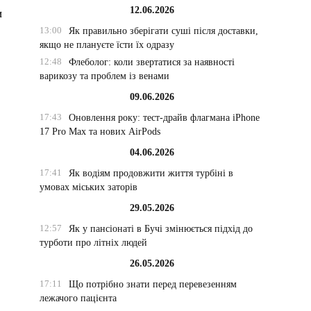
12.06.2026
и
13:00
Як правильно зберігати суші після доставки,
якщо не плануєте їсти їх одразу
12:48
Флеболог: коли звертатися за наявності
варикозу та проблем із венами
09.06.2026
17:43
Оновлення року: тест-драйв флагмана iPhone
и
17 Pro Max та нових AirPods
04.06.2026
17:41
Як водіям продовжити життя турбіні в
умовах міських заторів
29.05.2026
12:57
Як у пансіонаті в Бучі змінюється підхід до
турботи про літніх людей
26.05.2026
17:11
Що потрібно знати перед перевезенням
лежачого пацієнта