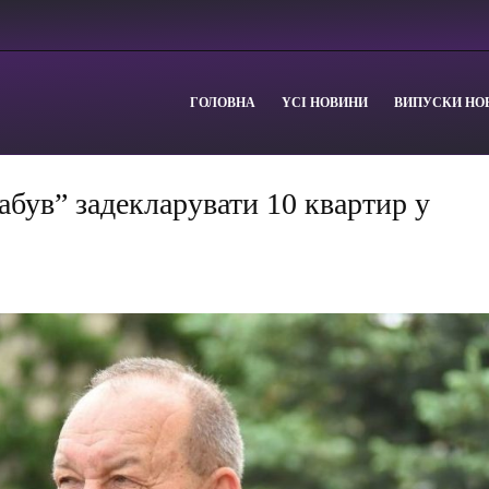
ГОЛОВНА
YСІ НОВИНИ
ВИПУСКИ НО
абув” задекларувати 10 квартир у