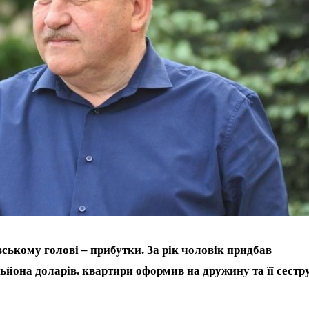
вському голові – прибутки. За рік чоловік придбав
ьйона доларів. квартири оформив на дружину та її сестру