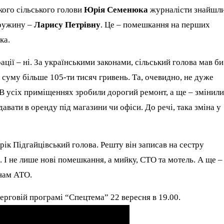
кого сільського голови
Юрія Семенюка
журналісти знайшл
дружину –
Ларису Петрівну
. Це – помешкання на перших
ка.
рації – ні. За українськими законами, сільський голова мав би
 суму більше 105-ти тисяч гривень. Та, очевидно, не дуже
. В усіх приміщеннях зробили дорогий ремонт, а ще – змінил
авати в оренду під магазини чи офіси. До речі, така зміна у
 рік Підгайцівський голова. Решту він записав на сестру
у
. І не лише нові помешкання, а мийку, СТО та мотель. А ще –
анам АТО.
ерговій програмі “Спецтема” 22 вересня в 19.00.