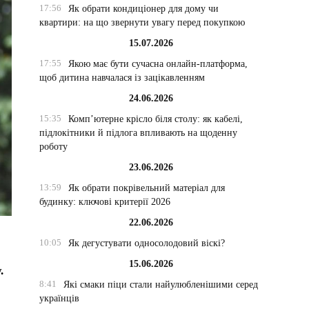
17:56
Як обрати кондиціонер для дому чи
квартири: на що звернути увагу перед покупкою
15.07.2026
17:55
Якою має бути сучасна онлайн-платформа,
щоб дитина навчалася із зацікавленням
24.06.2026
15:35
Комп’ютерне крісло біля столу: як кабелі,
підлокітники й підлога впливають на щоденну
роботу
23.06.2026
13:59
Як обрати покрівельний матеріал для
будинку: ключові критерії 2026
22.06.2026
10:05
Як дегустувати односолодовий віскі?
15.06.2026
.
8:41
Які смаки піци стали найулюбленішими серед
українців