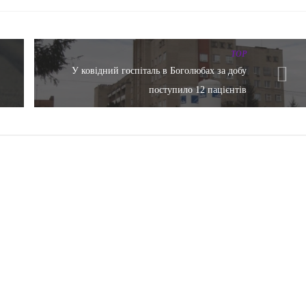
TOP
У ковідний госпіталь в Боголюбах за добу
поступило 12 пацієнтів