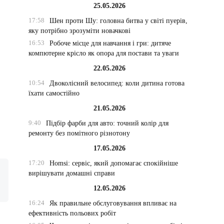
25.05.2026
17:58
Шен проти Шу: головна битва у світі пуерів,
яку потрібно зрозуміти новачкові
16:53
Робоче місце для навчання і гри: дитяче
компютерне крісло як опора для постави та уваги
22.05.2026
10:54
Двоколісний велосипед: коли дитина готова
їхати самостійно
21.05.2026
9:40
Підбір фарби для авто: точний колір для
ремонту без помітного різнотону
17.05.2026
17:20
Homsi: сервіс, який допомагає спокійніше
вирішувати домашні справи
12.05.2026
16:24
Як правильне обслуговування впливає на
ефективність польових робіт